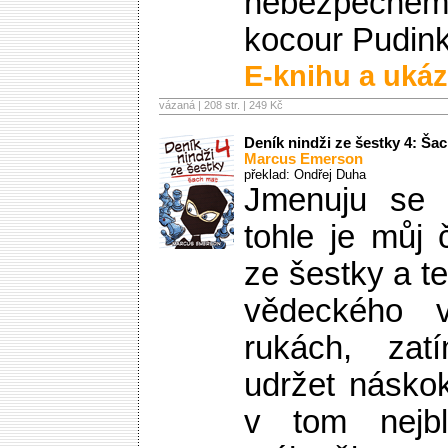
nebezpečném
kocour Pudin
E-knihu a ukáz
vázaná | 208 str. |
249 Kč
Deník nindži ze šestky 4: Ša
Marcus Emerson
překlad: Ondřej Duha
Jmenuju se
tohle je můj 
ze šestky a t
vědeckého 
rukách, za
udržet násko
v tom nejbl