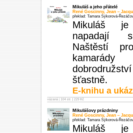
Mikuláš a jeho přátelé
René Goscinny
,
Jean – Jacq
překlad: Tamara Sýkorová-Řezáčo
Mikuláš je
napadají s
Naštěstí p
kamarády z
dobrodruž
šťastně.
E-knihu a ukáz
vázaná | 104 str. |
229 Kč
Mikulášovy prázdniny
René Goscinny
,
Jean – Jacq
překlad: Tamara Sýkorová-Řezáčo
Mikuláš je