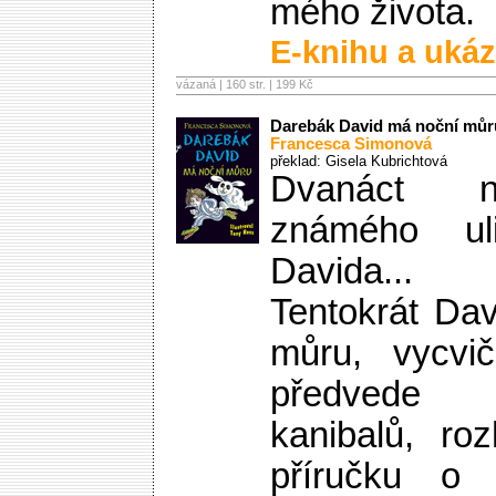
mého života.
E-knihu a ukáz
vázaná | 160 str. |
199 Kč
Darebák David má noční můr
Francesca Simonová
překlad: Gisela Kubrichtová
Dvanáct n
známého ul
Davida...
Tentokrát Da
můru, vycvič
předvede 
kanibalů, ro
příručku o 