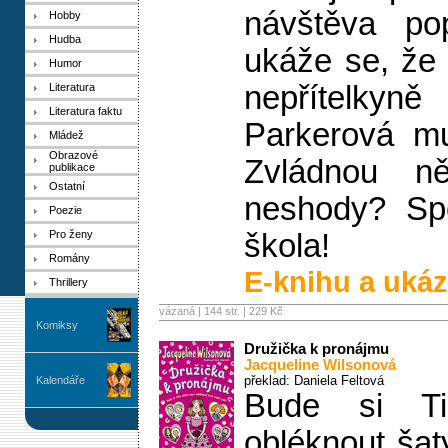
návštěva pop
Hobby
Hudba
ukáže se, že E
Humor
nepřítelkyn
Literatura
Literatura faktu
Parkerová mu
Mládež
Obrazové
Zvládnou ně
publikace
Ostatní
neshody? Sp
Poezie
Pro ženy
škola!
Romány
E-knihu a ukáz
Thrillery
vázaná | 144 str. |
229 Kč
Komiksy
Družička k pronájmu
Jacqueline Wilsonová
překlad: Daniela Feltová
Kalendáře
Bude si Ti
obléknout šat