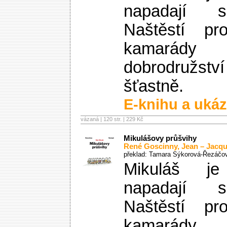
napadají s
Naštěstí p
kamarády z
dobrodruž
šťastně.
E-knihu a ukáz
vázaná | 120 str. |
229 Kč
Mikulášovy průšvihy
René Goscinny
,
Jean – Jacq
překlad: Tamara Sýkorová-Řezáčo
Mikuláš je
napadají s
Naštěstí p
kamarády z