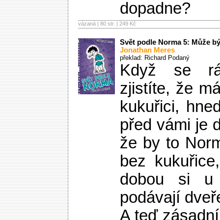
dopadne?
vázaná | 80 str. |
249 Kč
Svět podle Norma 5: Může bý
Jonathan Meres
překlad: Richard Podaný
Když se rá
zjistíte, že 
kukuřici, hne
před vámi je 
že by to Norm
bez kukuřice
dobou si u
podávají dveř
A teď zásadní