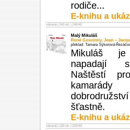
rodiče...
E-knihu a ukáz
vázaná | 240 str. |
249 Kč
Malý Mikuláš
René Goscinny
,
Jean – Jacq
překlad: Tamara Sýkorová-Řezáčo
Mikuláš je
napadají s
Naštěstí p
kamarády z
dobrodruž
šťastně.
E-knihu a ukáz
vázaná | 120 str. |
229 Kč