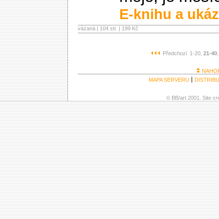
E-knihu a ukáz
vázaná | 104 str. |
199 Kč
Předchozí
1-20
,
21-40
NAHO
MAPA SERVERU
DISTRIB
© BB/art 2001. Site c