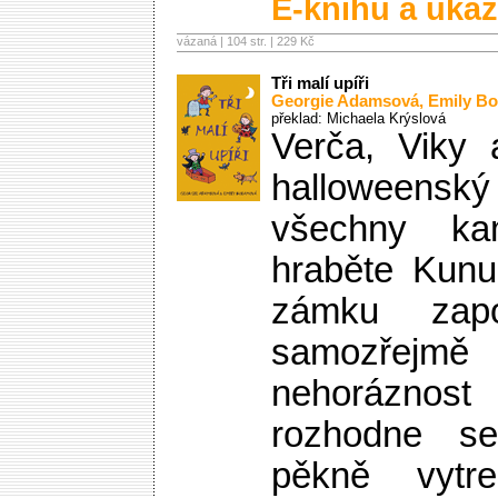
E-knihu a ukáz
vázaná | 104 str. |
229 Kč
Tři malí upíři
Georgie Adamsová
,
Emily B
překlad: Michaela Krýslová
Verča, Viky 
halloweenský
všechny ka
hraběte Kunu
zámku zap
samozře
nehoráznost
rozhodne se
pěkně vytre