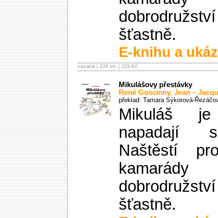
dobrodruž
šťastně.
E-knihu a ukáz
vázaná | 104 str. |
229 Kč
Mikulášovy přestávky
René Goscinny
,
Jean – Jacq
překlad: Tamara Sýkorová-Řezáčo
Mikuláš je
napadají s
Naštěstí p
kamarády z
dobrodruž
šťastně.