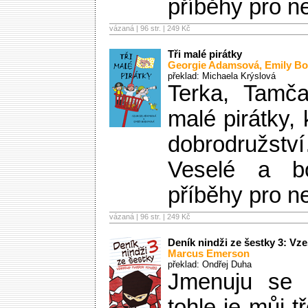
příběhy pro n
vázaná | 96 str. |
249 Kč
Tři malé pirátky
Georgie Adamsová
,
Emily B
překlad: Michaela Krýslová
Terka, Tamča
malé pirátky, 
dobrodružstv
Veselé a bo
příběhy pro n
vázaná | 96 str. |
249 Kč
Deník nindži ze šestky 3: Vz
Marcus Emerson
překlad: Ondřej Duha
Jmenuju se
tohle je můj t