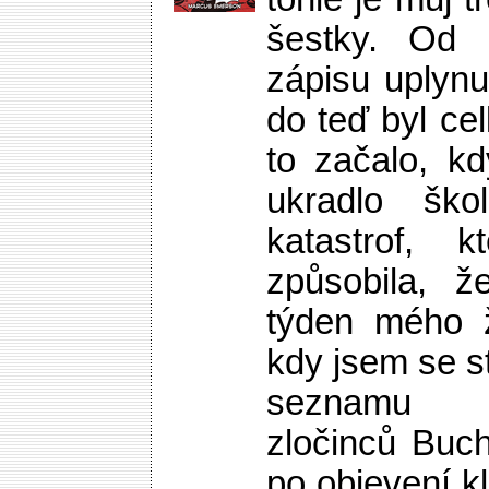
šestky. Od 
zápisu uplynu
do teď byl ce
to začalo, k
ukradlo ško
katastrof, k
způsobila, ž
týden mého ž
kdy jsem se s
seznamu n
zločinců Buc
po objevení k