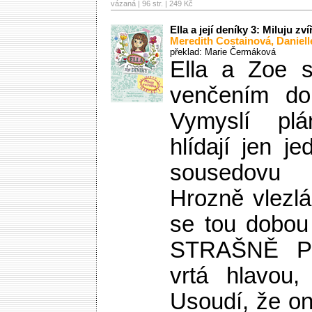
vázaná | 96 str. |
249 Kč
Ella a její deníky 3: Miluju zví
Meredith Costainová
,
Daniel
překlad: Marie Čermáková
Ella a Zoe si
venčením do
Vymyslí pl
hlídají jen j
sousedovu v
Hrozně vlezl
se tou dobou
STRAŠNĚ P
vrtá hlavou,
Usoudí, že on