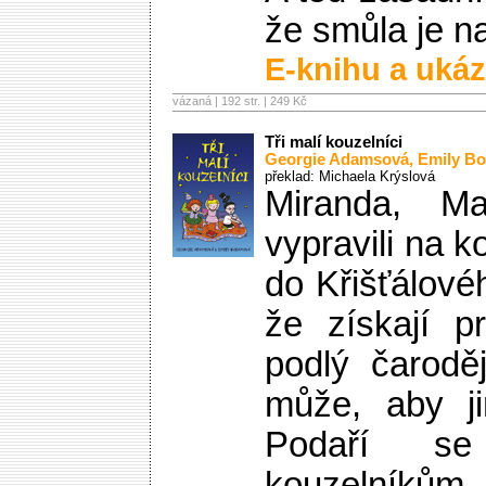
že smůla je n
E-knihu a ukáz
vázaná | 192 str. |
249 Kč
Tři malí kouzelníci
Georgie Adamsová
,
Emily B
překlad: Michaela Krýslová
Miranda, 
vypravili na 
do Křišťálové
že získají p
podlý čarodě
může, aby ji
Podaří s
kouzelník