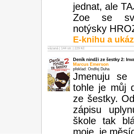
jednat, ale T
Zoe se svý
notýsky HR
E-knihu a ukáz
vázaná | 144 str. |
229 Kč
Deník nindži ze šestky 2: Inv
Marcus Emerson
překlad: Ondřej Duha
Jmenuju se
tohle je můj 
ze šestky. O
zápisu uplyn
škole tak bl
moje, je měsíc