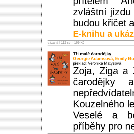
přítelem A
zvláštní jízd
budou křičet a 
E-knihu a ukáz
vázaná | 112 str. |
199 Kč
Tři malé čarodějky
Georgie Adamsová
,
Emily B
překlad: Veronika Matysová
Zoja, Ziga a 
čarodějky 
nepředvíd
Kouzelného le
Veselé a bo
příběhy pro n