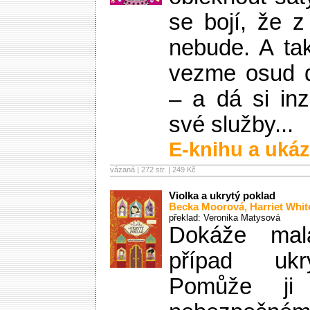
se bojí, že z
nebude. A ta
vezme osud d
– a dá si in
své služby...
E-knihu a ukáz
vázaná | 272 str. |
249 Kč
Violka a ukrytý poklad
Becka Moorová
,
Harriet Whi
překlad: Veronika Matysová
Dokáže malá
případ ukr
Pomůže ji