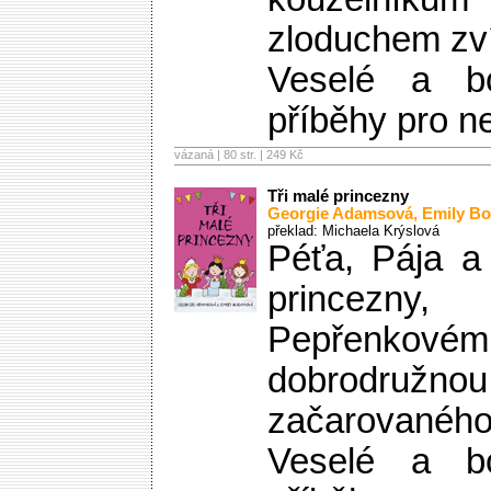
zloduchem zví
Veselé a bo
příběhy pro n
vázaná | 80 str. |
249 Kč
Tři malé princezny
Georgie Adamsová
,
Emily B
překlad: Michaela Krýslová
Péťa, Pája a 
princezny,
Pepřenkovém 
dobrodruž
začarovaného
Veselé a bo