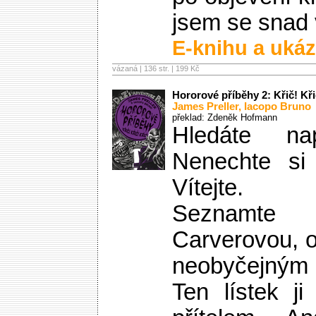
jsem se snad 
E-knihu a ukáz
vázaná | 136 str. |
199 Kč
Hororové příběhy 2: Křič! Kři
James Preller
,
Iacopo Bruno
překlad: Zdeněk Hofmann
Hledáte n
Nenechte si 
Vítejte.
Seznamte
Carverovou, 
neobyčejným 
Ten lístek j