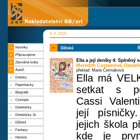
8. 8. 2026
Novinky
Dětské
Ř
Připravujeme
Ella a její deníky 4: Splněný 
Zlevněné knihy
Meredith Costainová
,
Daniel
Autoři
překlad: Marie Čermáková
Ella má VEL
Dotisky
Paperbacky
setkat s p
Biografie
Cassi Valent
Cestopis
Detektivky
její písničk
Detektivky 3x
jejich škola p
Dětské
Fantasy
kde je prv
Historie