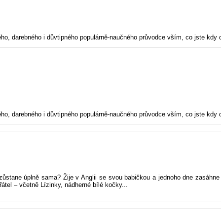
ého, darebného i důvtipného populárně-naučného průvodce vším, co jste kdy c
ného, darebného i důvtipného populárně-naučného průvodce vším, co jste kdy
zůstane úplně sama? Žije v Anglii se svou babičkou a jednoho dne zasáhne 
řátel – včetně Lízinky, nádherné bílé kočky...