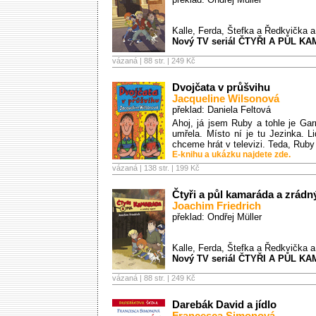
Kalle, Ferda, Štefka a Ředkvička a
Nový TV seriál ČTYŘI A PŮL KAM
vázaná | 88 str. |
249 Kč
Dvojčata v průšvihu
Jacqueline Wilsonová
překlad: Daniela Feltová
Ahoj, já jsem Ruby a tohle je Gar
umřela. Místo ní je tu Jezinka. 
chceme hrát v televizi. Teda, Ruby 
E-knihu a ukázku najdete zde.
vázaná | 138 str. |
199 Kč
Čtyři a půl kamaráda a zrádn
Joachim Friedrich
překlad: Ondřej Müller
Kalle, Ferda, Štefka a Ředkvička a
Nový TV seriál ČTYŘI A PŮL KAM
vázaná | 88 str. |
249 Kč
Darebák David a jídlo