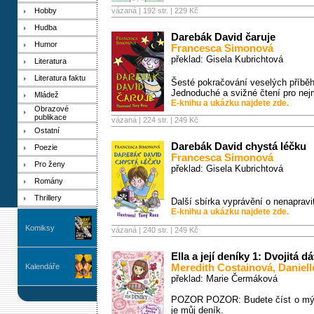
Hobby
vázaná | 192 str. |
229 Kč
Hudba
Darebák David čaruje
Humor
Francesca Simonová
překlad: Gisela Kubrichtová
Literatura
Literatura faktu
Šesté pokračování veselých příbě
Jednoduché a svižné čtení pro nej
Mládež
E-knihu a ukázku najdete zde.
Obrazové
publikace
vázaná | 224 str. |
249 Kč
Ostatní
Darebák David chystá léčku
Poezie
Francesca Simonová
Pro ženy
překlad: Gisela Kubrichtová
Romány
Thrillery
Další sbírka vyprávění o nenapravi
E-knihu a ukázku najdete zde.
Komiksy
vázaná | 240 str. |
249 Kč
Ella a její deníky 1: Dvojitá 
Kalendáře
Meredith Costainová
,
Daniel
překlad: Marie Čermáková
POZOR POZOR: Budete číst o mých
je můj deník.