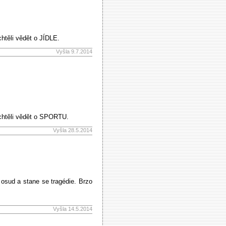
htěli vědět o JÍDLE.
Vyšla 9.7.2014
 chtěli vědět o SPORTU.
Vyšla 28.5.2014
osud a stane se tragédie. Brzo
Vyšla 14.5.2014