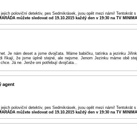
 jejich poloviční detektiv, pes Sedmikrásek, jsou opět mezi námi! Tentokrát s
ARÁDA můžete sledovat od 19.10.2015 každý den v 19:30 na TV MINIM
net. Je nám deset a jsme dvojčata. Máme babičku, tatínka a jezinku Jiřink
Lidi říkají, že jsme úplně stejné, ale nejsme. Jenom Jezinku máme obě st
chce. Já ne. Jenže oni potřebují dvojčata...
ý agent
 jejich poloviční detektiv, pes Sedmikrásek, jsou opět mezi námi! Tentokrát s
ARÁDA můžete sledovat od 19.10.2015 každý den v 19:30 na TV MINIM