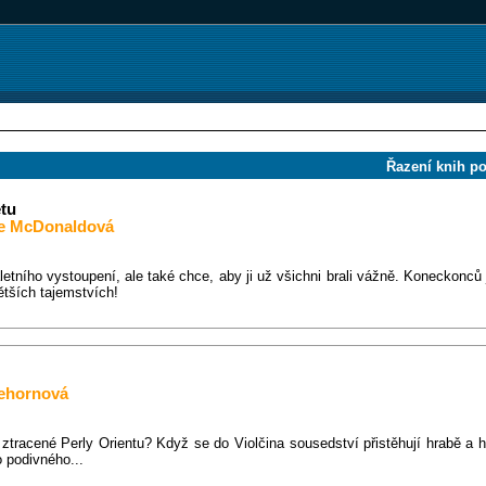
Řazení knih p
etu
le McDonaldová
aletního vystoupení, ale také chce, aby ji už všichni brali vážně. Koneckonců j
ětších tajemstvích!
tehornová
 ztracené Perly Orientu? Když se do Violčina sousedství přistěhují hrabě a
o podivného...