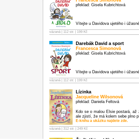
Francesca Simonová
překlad: Gisela Kubrichtová
Vítejte u Davidova ujetého i úžasn
vázaná | 112 str. |
199 Kč
Darebák David a sport
Francesca Simonová
překlad: Gisela Kubrichtová
Vítejte u Davidova ujetého i úžas
vázaná | 112 str. |
199 Kč
Lízinka
Jacqueline Wilsonová
překlad: Daniela Feltová
Kdo se o malou Elsie postará, až 
ale zjistí, že má kolem sebe plno p
E-knihu a ukázku najdete zde.
vázaná | 312 str. |
249 Kč