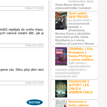
komiksového žánru
Alana Moora barevně
zdokonalil Eddie Campbell.
Vyšla 27.4.2016
Nové vydání
DEN TRIFIDŮ
po dlouhé době v
necenzurované
podobě, s
ndžů nepřijala do svého klanu.
předmluvou
ch varoval ostatní děti, jak je
Martina Šusta a obsáhlým
autorským profile Johna
Wyndhama a s novou
obálkou od Lawrence Manna
Vyšla 20.4.2016
CRIMINAL 1 Eda
Brubakera a
Seana Phillipse
s novou obálkou
opět vychází v
reprezentativním
arujeme vás. Děsu plný dům není
vázaném vydání jedna z
nejoceňovanějších
kriminálních sérií
ROZHOVOR S
Vyšla 13.4.2016
AUTORY: LEE
CHILD &
ANDREW CHILD
Bonusová e-
kniha zdarma