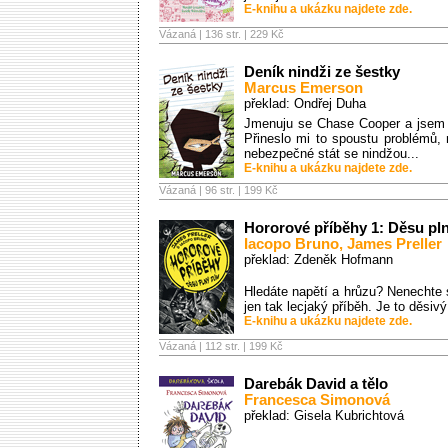
E-knihu a ukázku najdete zde.
Vázaná | 136 str. |
229 Kč
Deník nindži ze šestky
Marcus Emerson
překlad: Ondřej Duha
Jmenuju se Chase Cooper a jsem n
Přineslo mi to spoustu problémů, n
nebezpečné stát se nindžou...
E-knihu a ukázku najdete zde.
Vázaná | 96 str. |
199 Kč
Hororové příběhy 1: Děsu pl
Iacopo Bruno
,
James Preller
překlad: Zdeněk Hofmann
Hledáte napětí a hrůzu? Nenechte 
jen tak lecjaký příběh. Je to děsivý
E-knihu a ukázku najdete zde.
Vázaná | 112 str. |
199 Kč
Darebák David a tělo
Francesca Simonová
překlad: Gisela Kubrichtová