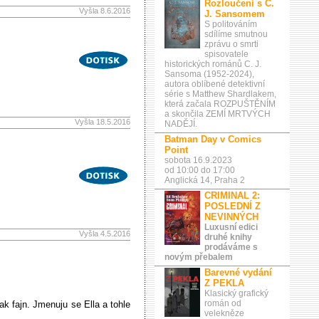
Rozloučení s C.
Vyšla 8.6.2016
J. Sansomem
S politováním
sdílíme smutnou
zprávu o smrti
spisovatele
historických románů C. J.
Sansoma (1952-2024),
autora oblíbené detektivní
série s Matthew Shardlakem,
která začala ROZPUŠTĚNÍM
a skončila ZEMÍ MRTVÝCH
Vyšla 18.5.2016
NADĚJÍ.
Batman Day v Comics
Point
sobota 16.9.2023
od 10:00 do 17:00
Anglická 14, Praha 2
CRIMINAL 2:
POSLEDNÍ Z
NEVINNÝCH
Luxusní edici
Vyšla 4.5.2016
druhé knihy
prodáváme s
novým přebalem
Barevné vydání
Z PEKLA
Klasický grafický
román od
ajn. Jmenuju se Ella a tohle
velekněze