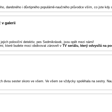
ého, darebného i důvtipného populárně-naučného průvodce vším, co jste kdy 
 v galerii
 jejich poloviční detektiv, pes Sedmikrásek, jsou opět mezi námi!
emi, které budete moci obdivovat zároveň v
TV seriálu, který odvysílá na p
svých dvou sester skoro ve všem. Ve všem se vždycky spoléhala na sestry. Na