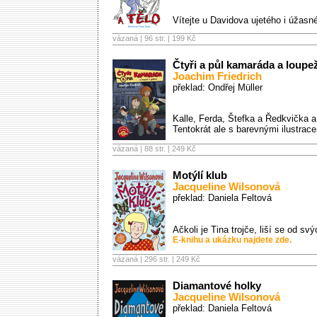
Vítejte u Davidova ujetého i úžasn
vázaná | 96 str. |
199 Kč
Čtyři a půl kamaráda a loupež
Joachim Friedrich
překlad: Ondřej Müller
Kalle, Ferda, Štefka a Ředkvička a
Tentokrát ale s barevnými ilustrac
vázaná | 88 str. |
249 Kč
Motýlí klub
Jacqueline Wilsonová
překlad: Daniela Feltová
Ačkoli je Tina trojče, liší se od 
E-knihu a ukázku najdete zde.
vázaná | 296 str. |
249 Kč
Diamantové holky
Jacqueline Wilsonová
překlad: Daniela Feltová