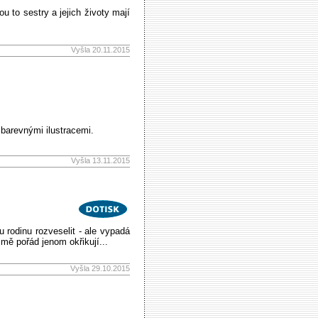
u to sestry a jejich životy mají
Vyšla 20.11.2015
 barevnými ilustracemi.
Vyšla 13.11.2015
rodinu rozveselit - ale vypadá
 mě pořád jenom okřikují...
Vyšla 29.10.2015