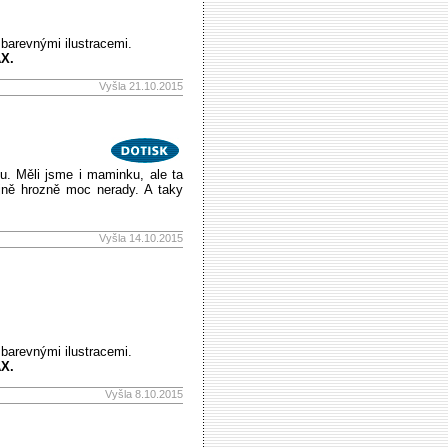
 barevnými ilustracemi.
AX.
Vyšla 21.10.2015
u. Měli jsme i maminku, ale ta
ejně hrozně moc nerady. A taky
Vyšla 14.10.2015
 barevnými ilustracemi.
AX.
Vyšla 8.10.2015