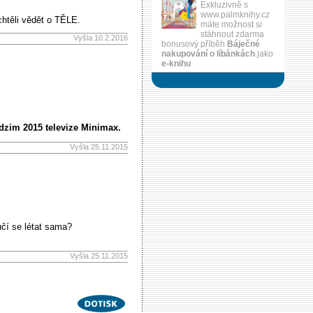
Exkluzivně s
www.palmknihy.cz
chtěli vědět o TĚLE.
máte možnost si
stáhnout zdarma
Vyšla 10.2.2016
bonusový příběh
Báječné
nakupování o líbánkách
jako
e-knihu
odzim 2015 televize Minimax.
Vyšla 25.11.2015
učí se létat sama?
Vyšla 25.11.2015