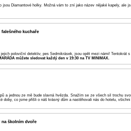
to jsou Diamantové holky. Možná vám to zní jako název nějaké kapely, ale jso
d falešného kuchaře
 jejich poloviční detektiv, pes Sedmikrásek, jsou opět mezi námi! Tentokrát s
MARÁDA můžete sledovat každý den v 19:30 na TV MINIMAX.
pů a jednou ze mě bude slavná hvězda. Snažím se ze všech sil trochu svou 
é doby, co jsme přišli o náš krásný dům a nastěhovali nás do hotelu, všichni
r na školním dvoře