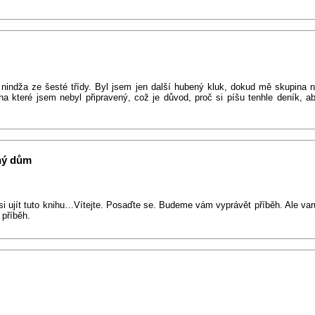
indža ze šesté třídy. Byl jsem jen další hubený kluk, dokud mě skupina ni
a které jsem nebyl připravený, což je důvod, proč si píšu tenhle deník, aby
ný dům
si ujít tuto knihu…Vítejte. Posaďte se. Budeme vám vyprávět příběh. Ale v
 příběh.