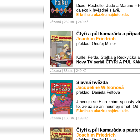
Dixie, Rochelle, Jude a Martine – 
daleko k hvězdné slávě.
E-knihu a ukázku najdete zde.
vázaná | 232 str. |
249 Kč
Čtyři a půl kamaráda a přípa
Joachim Friedrich
překlad: Ondřej Müller
Kalle, Ferda, Štefka a Ředkvička a
Nový TV seriál ČTYŘI A PŮL KA
vázaná | 88 str. |
249 Kč
Slavná hvězda
Jacqueline Wilsonová
překlad: Daniela Feltová
Jmenuju se Elsa znám spousty vti
to, že už se ani neumějí smát. Od t
E-knihu a ukázku najdete zde.
vázaná | 160 str. |
199 Kč
Čtyři a půl kamaráda a pante
Joachim Friedrich
překlad: Ondřej Müller