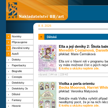
8. 8. 2026
Novinky
Dětské
Připravujeme
Ella a její deníky 2: Škola bal
Zlevněné knihy
Meredith Costainová
,
Daniel
Autoři
překlad: Marie Čermáková
Dotisky
Ella sní o hlavní roli v programu b
vy máte možnost číst o jejích nejv
Paperbacky
E-knihu a ukázku najdete zde.
Biografie
vázaná | 144 str. |
229 Kč
Cestopis
Detektivky
Violka a perla orientu
Becka Moorová
,
Harriet Whi
Detektivky 3x
překlad: Veronika Matysová
Dětské
Dokáže malá Violka vyřešit případ
Fantasy
neodbytný pocit, že je na nich něc
E-knihu a ukázku najdete zde.
Historie