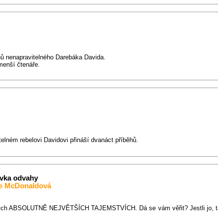
hů nenapravitelného Darebáka Davida.
menší čtenáře.
telném rebelovi Davidovi přináší dvanáct příběhů.
dávka odvahy
le McDonaldová
 ABSOLUTNĚ NEJVĚTŠÍCH TAJEMSTVÍCH. Dá se vám věřit? Jestli jo, tak f