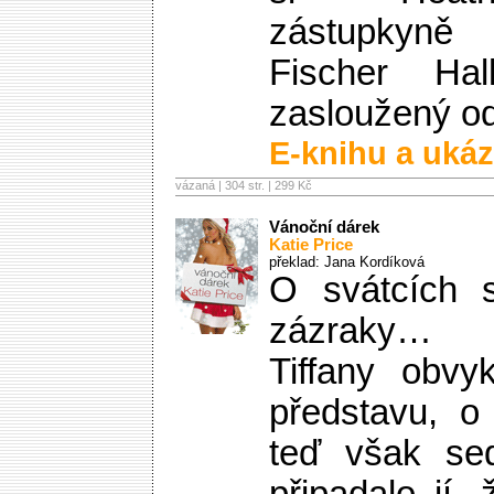
zástupkyně
Fischer Ha
zasloužený o
E-knihu a ukáz
vázaná | 304 str. |
299 Kč
Vánoční dárek
Katie Price
překlad: Jana Kordíková
O svátcích s
zázraky…
Tiffany obvy
představu, o 
teď však sed