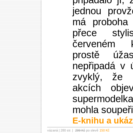
připadalo jí,
jednou provž
má proboha 
přece styl
červeném k
prostě úža
nepřipadá v 
zvyklý, že
akcích obje
supermodelka
mohla soupeři
E-knihu a ukáz
vázaná | 280 str. |
299 Kč
po slevě
150 Kč