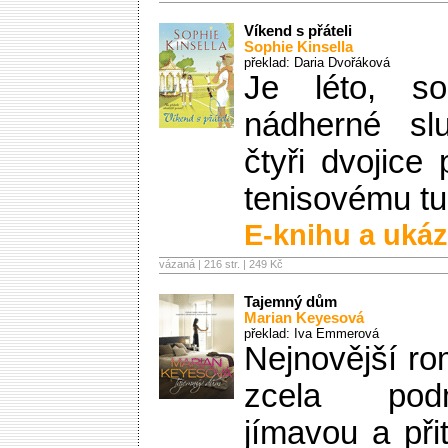
Víkend s přáteli
Sophie Kinsella
překlad: Daria Dvořáková
Je léto, so
nádherné sl
čtyři dvojice
tenisovému tur
E-knihu a ukáz
vázaná | 216 str. |
249 Kč
Tajemný dům
Marian Keyesová
překlad: Iva Emmerová
Nejnovější ro
zcela pod
jímavou a př