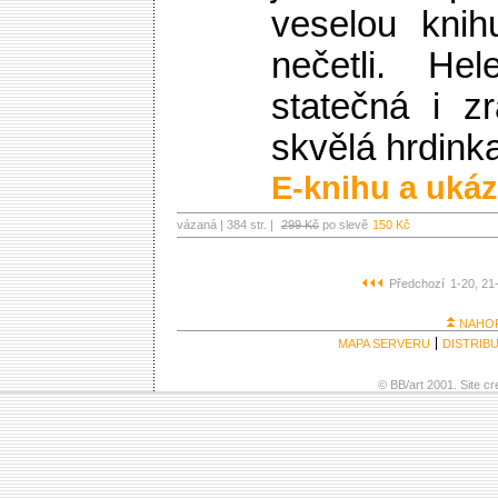
veselou knih
nečetli. He
statečná i zr
skvělá hrdink
E-knihu a ukáz
vázaná | 384 str. |
299 Kč
po slevě
150 Kč
Předchozí
1-20
, 21
NAHO
MAPA SERVERU
DISTRIB
© BB/art 2001. Site c