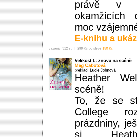
právě v t
okamžicích 
moc vzájemnéh
E-knihu a ukáz
vázaná | 312 str. |
299 Kč
po slevě
150 Kč
Velikost L: znovu na scéně
Meg Cabotová
překlad: Lucie Johnová
Heather We
scéně!
To, že se s
College r
prázdniny, j
si Heath