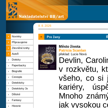
8. 8. 2026
Novinky
Pro ženy
Ř
Připravujeme
Město života
Zlevněné knihy
Patricia Scanlan
Autoři
překlad: Lucie Nová
Devlin, Carol
Dotisky
Paperbacky
v rozkvětu, k
Biografie
všeho, co si 
Cestopis
Detektivky
kariéry, úsp
Detektivky 3x
Mnoho známýc
Dětské
Fantasy
jak vysokou ce
Historie