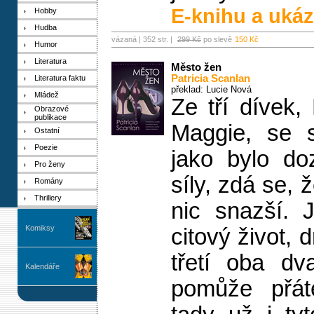
E-knihu a ukáz
Hobby
Hudba
vázaná | 352 str. |
299 Kč
po slevě
150 Kč
Humor
Literatura
Město žen
Patricia Scanlan
Literatura faktu
překlad: Lucie Nová
Mládež
Ze tří dívek,
Obrazové
publikace
Maggie, se s
Ostatní
Poezie
jako bylo do
Pro ženy
síly, zdá se, 
Romány
Thrillery
nic snazší. 
Komiksy
citový život, 
třetí oba dv
Kalendáře
pomůže přáte