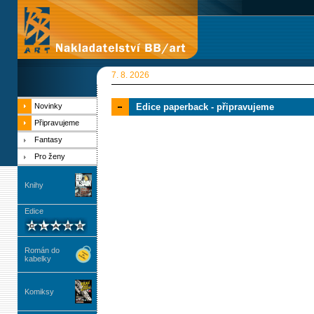
7. 8. 2026
Novinky
Edice paperback - připravujeme
Připravujeme
Fantasy
Pro ženy
Knihy
Edice
Román do
kabelky
Komiksy