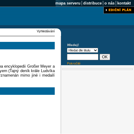
mapa serveru
distribuce
o nás
kontakt
Vyhledávání
Pokročilé
 na encyklopedii Großer Meyer a
ern (Tajný deník krále Ludvíka
vyznamenán mimo jiné i medailí