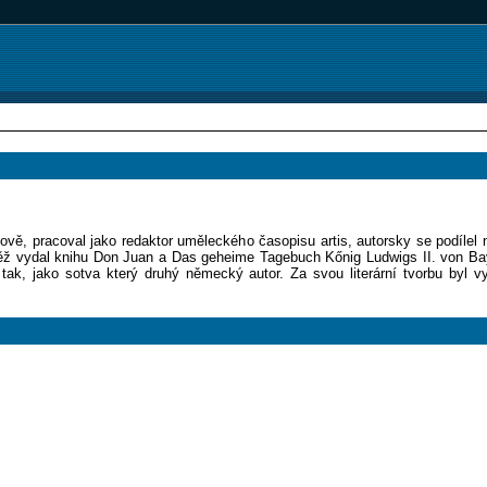
ově, pracoval jako redaktor uměleckého časopisu artis, autorsky se podílel
něž vydal knihu Don Juan a Das geheime Tagebuch Kőnig Ludwigs II. von Bay
 tak, jako sotva který druhý německý autor. Za svou literární tvorbu byl 