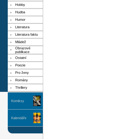
Hobby
Hudba
Humor
Literatura
Literatura faktu
Mládež
Obrazové
publikace
Ostatní
Poezie
Pro ženy
Romány
Thrillery
Komiksy
Kalendáře