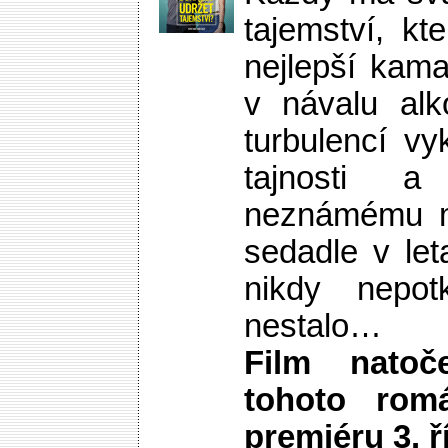
tajemství, kt
nejlepší kam
v návalu alk
turbulencí v
tajnosti a
neznámému m
sedadle v le
nikdy nepot
nestalo…
Film nato
tohoto ro
premiéru 3. ř