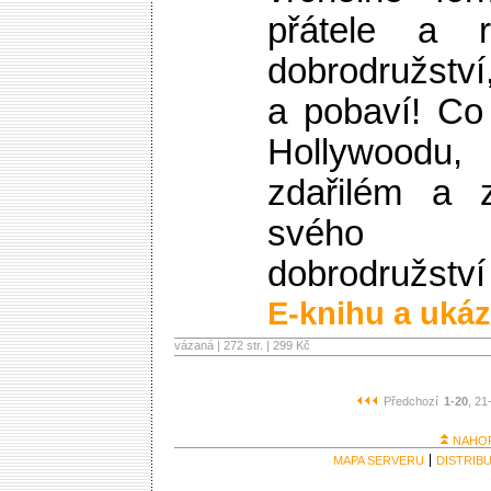
přátele a 
dobrodružství
a pobaví! Co
Hollywoodu
zdařilém a 
svého 
dobrodružství
E-knihu a ukáz
vázaná | 272 str. |
299 Kč
Předchozí
1-20
, 21
NAHO
MAPA SERVERU
DISTRIB