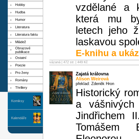
vzdělané a k
Hobby
Hudba
která mu by
Humor
letech jeho 
Literatura
Literatura faktu
laskavou spol
Mládež
Obrazové
E-knihu a ukáz
publikace
Ostatní
vázaná | 472 str. |
449 Kč
Poezie
Pro ženy
Zajatá královna
Alison Weirová
Romány
překlad: Zdeněk Hron
Thrillery
Historický rom
a vášnivých 
Komiksy
Jindřichem I
Kalendáře
Tomášem B
Eleonorou 