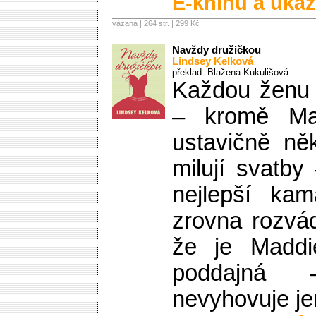
E-knihu a ukáz
vázaná | 264 str. |
299 Kč
Navždy družičkou
Lindsey Kelková
překlad: Blažena Kukulišová
Každou ženu 
– kromě Ma
ustavičně ně
milují svatb
nejlepší kam
zrovna rozvád
že je Maddi
poddajná 
nevyhovuje jen