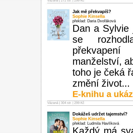
Vázaná | 272 str. |
299 Kč
Jak mě překvapíš?
Sophie Kinsella
překlad: Daria Dvořáková
Dan a Sylvie 
se rozhod
překvape
manželství, ab
toho je čeká ř
změní život...
E-knihu a ukáz
Vázaná | 304 str. |
299 Kč
Dokážeš udržet tajemství?
Sophie Kinsella
překlad: Ludmila Havlíková
Každý má sv