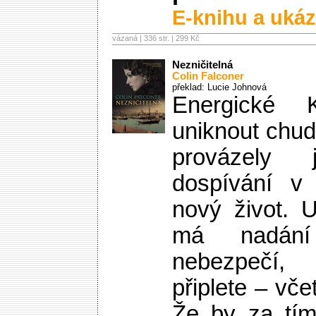
E-knihu a ukáz
vázaná | 336 str. |
299 Kč
Nezničitelná
Colin Falconer
překlad: Lucie Johnová
Energické 
uniknout chud
provázely 
dospívání v 
nový život. 
má nadání
nebezpečí,
připlete – vče
Že by za tím