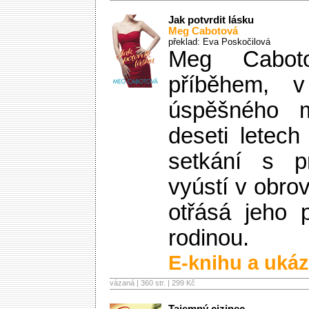
Jak potvrdit lásku
Meg Cabotová
překlad: Eva Poskočilová
Meg Cabot
příběhem, 
úspěšného 
deseti letec
setkání s p
vyústí v obro
otřásá jeho 
rodinou.
E-knihu a ukáz
vázaná | 360 str. |
299 Kč