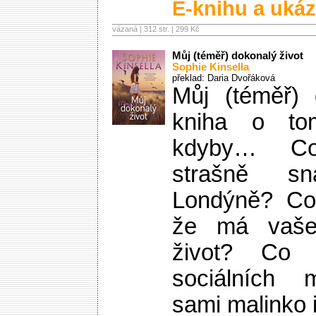
E-knihu a ukáz
vázaná | 312 str. |
299 Kč
Můj (téměř) dokonalý život
Sophie Kinsella
překlad: Daria Dvořáková
Můj (téměř) 
kniha o to
kdyby… Co
strašně sn
Londýně? Co
že má vaše
život? Co
sociálních
sami malinko i