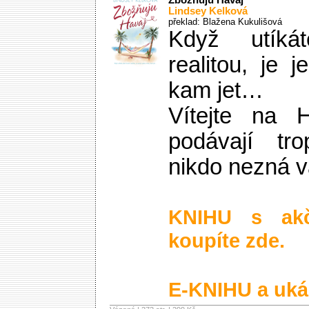
Zbožňuju Havaj
Lindsey Kelková
překlad: Blažena Kukulišová
Když utíká
realitou, je 
kam jet…
Vítejte na 
podávají tro
nikdo nezná 
KNIHU s ak
koupíte zde.
E-KNIHU a uká