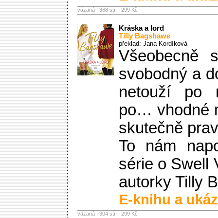
vázaná | 368 str. |
299 Kč
Kráska a lord
Tilly Bagshawe
překlad: Jana Kordíková
Všeobecně 
svobodný a d
netouží po 
po… vhodné m
skutečně pra
To nám napov
série o Swell 
autorky Tilly
E-knihu a ukáz
vázaná | 304 str. |
299 Kč