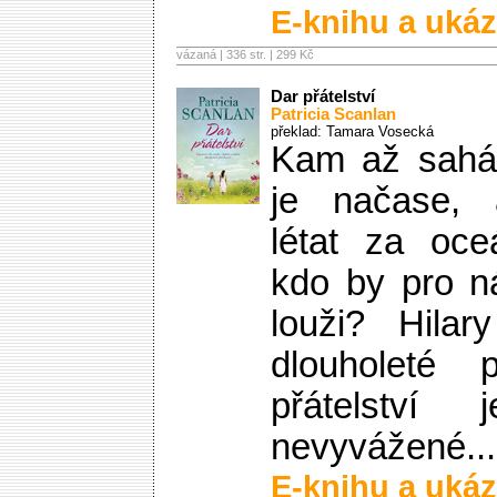
E-knihu a ukáz
vázaná | 336 str. |
299 Kč
Dar přátelství
Patricia Scanlan
překlad: Tamara Vosecká
Kam až sahá 
je načase, 
létat za oce
kdo by pro n
louži? Hilar
dlouholeté p
přátelství
nevyvážené...
E-knihu a ukáz