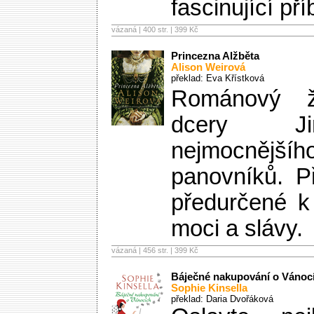
fascinující pří
vázaná | 400 str. |
399 Kč
Princezna Alžběta
Alison Weirová
překlad: Eva Křístková
Románový ži
dcery Jin
nejmocnější
panovníků. P
předurčené k
moci a slávy.
vázaná | 456 str. |
399 Kč
Báječné nakupování o Vánoc
Sophie Kinsella
překlad: Daria Dvořáková