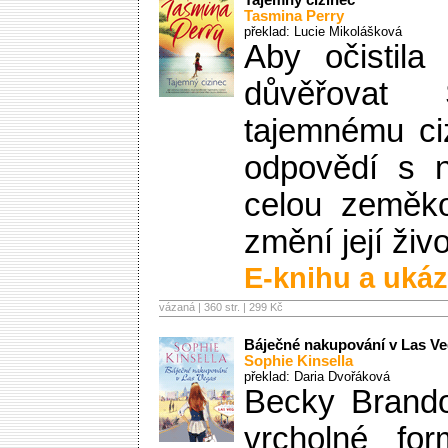
Tajemný cizinec
Tasmina Perry
překlad: Lucie Mikolášková
Aby očistila
důvěřovat 
tajemnému ciz
odpovědí s n
celou zeměko
změní její ži
E-knihu a ukáz
vázaná | 360 str. |
299 Kč
Báječné nakupování v Las V
Sophie Kinsella
překlad: Daria Dvořáková
Becky Brando
vrcholné fo