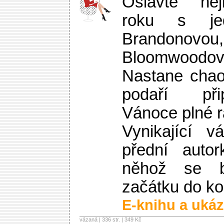
Oslavte nej
roku s je
Brandono
Bloomwoodov
Nastane chao
podaří při
Vánoce plné r
Vynikající 
přední autor
něhož se 
začátku do ko
E-knihu a ukáz
vázaná | 336 str. |
349 Kč