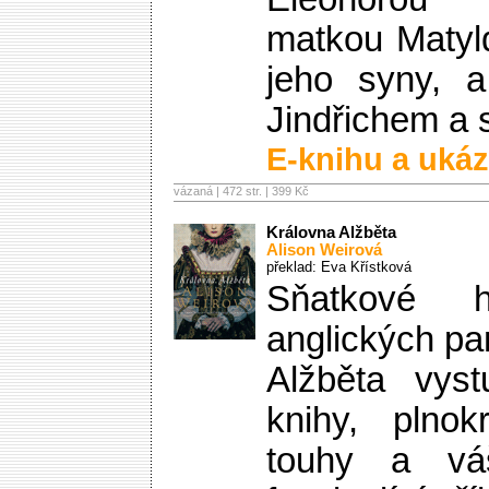
matkou Matyl
jeho syny, 
Jindřichem a
E-knihu a ukáz
vázaná | 472 str. |
399 Kč
Královna Alžběta
Alison Weirová
překlad: Eva Křístková
Sňatkové 
anglických pa
Alžběta vyst
knihy, plno
touhy a váš