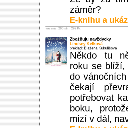
záměr?
E-knihu a ukáz
vázaná | 296 str. |
299 Kč
Zbožňuju navždycky
Lindsey Kelková
překlad: Blažena Kukulišová
Někdo tu něc
roku se blíží
do vánočních
čekají přev
potřebovat k
boku, protož
mizí v dál, na