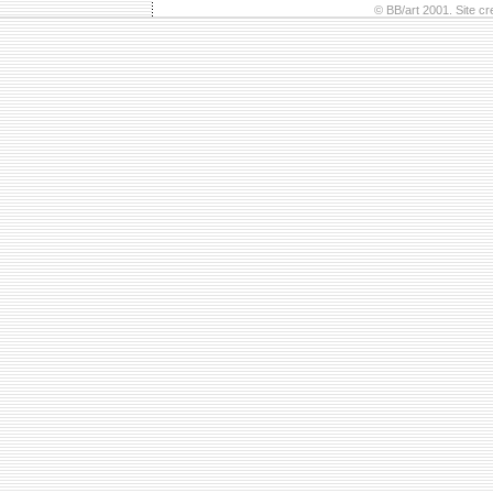
© BB/art 2001. Site c