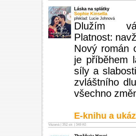
Láska na splátky
Sophie Kinsella
překlad: Lucie Johnová
Dlužím vá
Platnost: nav
Nový román o
je příběhem l
síly a slabos
zvláštního dl
všechno změn
E-knihu a ukáz
Vázaná | 352 str. |
349 Kč