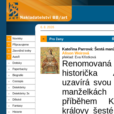
6. 8. 2026
Novinky
Pro ženy
Ř
Připravujeme
Kateřina Parrová: Šestá man
Zlevněné knihy
Alison Weirová
Autoři
překlad: Eva Křístková
Renomovaná a
Dotisky
Paperbacky
historička
Biografie
uzavírá svou 
Cestopis
Detektivky
manželkách 
Detektivky 3x
příběhem Ka
Dětské
Fantasy
královy šest
Historie