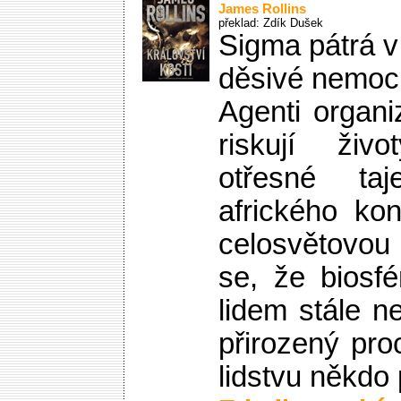
James Rollins
překlad: Zdík Dušek
Sigma pátrá 
děsivé nemo
Agenti organ
riskují živo
otřesné ta
afrického kon
celosvětovou
se, že biosfé
lidem stále ne
přirozený pr
lidstvu někdo