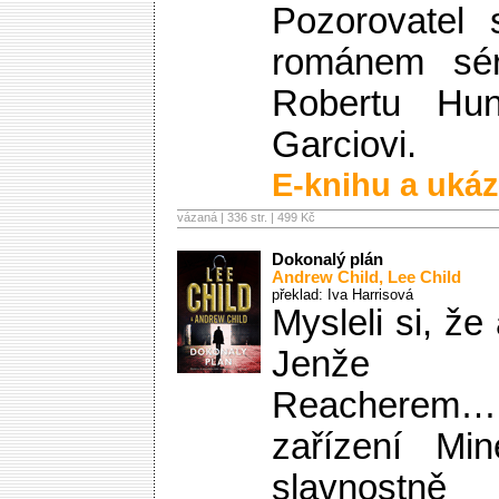
Pozorovatel 
románem sér
Robertu Hun
Garciovi.
E-knihu a ukáz
vázaná | 336 str. |
499 Kč
Dokonalý plán
Andrew Child
,
Lee Child
překlad: Iva Harrisová
Mysleli si, ž
Jenže n
Reacherem
zařízení Min
slavnostně 