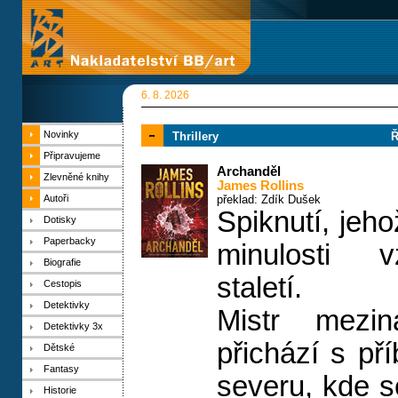
6. 8. 2026
Novinky
Thrillery
Ř
Připravujeme
Archanděl
Zlevněné knihy
James Rollins
Autoři
překlad: Zdík Dušek
Spiknutí, jeh
Dotisky
Paperbacky
minulosti v
Biografie
staletí.
Cestopis
Detektivky
Mistr meziná
Detektivky 3x
přichází s p
Dětské
Fantasy
severu, kde 
Historie