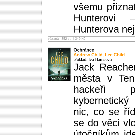
všemu přiznat
Hunterovi
Hunterova nej
vázaná | 352 str. |
349 Kč
Ochránce
Andrew Child
,
Lee Child
překlad: Iva Harrisová
Jack Reacher
města v Ten
hackeři p
kybernetický
nic, co se ří
se do věci vlo
útočníkům j