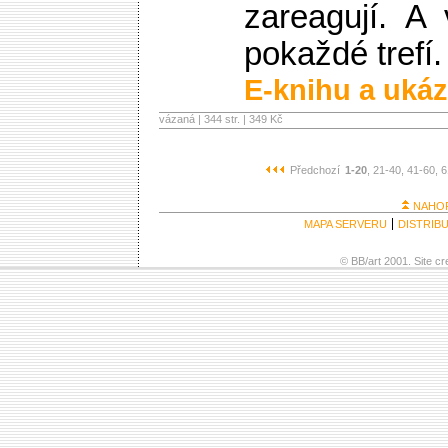
zareagují. A
pokaždé trefí.
E-knihu a ukáz
vázaná | 344 str. |
349 Kč
Předchozí
1-20
, 21-40
, 41-60
, 
NAHO
MAPA SERVERU
DISTRIB
© BB/art 2001. Site c