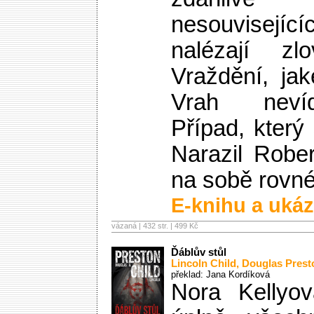
nesouvisejíc
nalézají zlo
Vraždění, jak
Vrah neví
Případ, který
Narazil Robe
na sobě rovné
E-knihu a ukáz
vázaná | 432 str. |
499 Kč
Ďáblův stůl
Lincoln Child
,
Douglas Prest
překlad: Jana Kordíková
Nora Kellyo