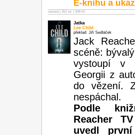
E-knihu a ukáz
vázaná | 352 str. |
399 Kč
Jatka
Lee Child
překlad: Jiří Sedláček
Jack Reache
scéně: bývalý
vystoupí v
Georgii z au
do vězení. Z
nespáchal.
Podle kni
Reacher T
uvedl první