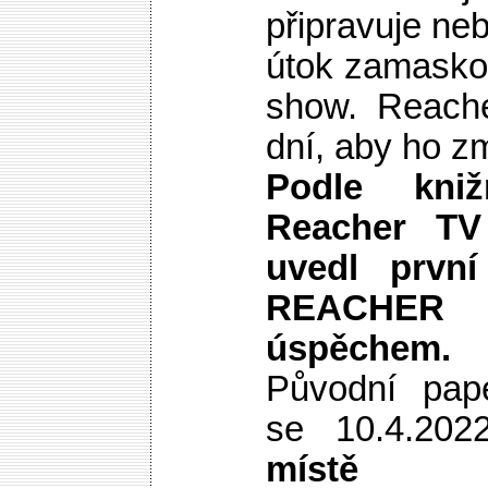
připravuje n
útok zamasko
show. Reache
dní, aby ho zm
Podle kni
Reacher T
uvedl první
REACHE
úspěchem.
Původní pap
se 10.4.202
místě 