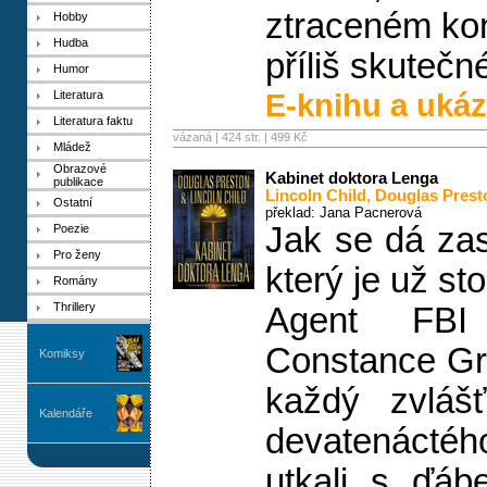
ztraceném ko
Hobby
Hudba
příliš skutečn
Humor
E-knihu a ukáz
Literatura
Literatura faktu
vázaná | 424 str. |
499 Kč
Mládež
Obrazové
Kabinet doktora Lenga
publikace
Lincoln Child
,
Douglas Prest
Ostatní
překlad: Jana Pacnerová
Jak se dá zas
Poezie
Pro ženy
který je už st
Romány
Thrillery
Agent FBI
Constance Gr
Komiksy
každý zvlá
Kalendáře
devatenáctéh
utkali s ďáb