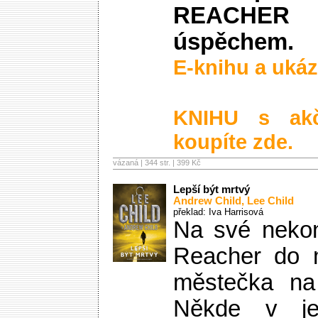
REACHE
úspěchem.
E-knihu a ukáz
KNIHU s ak
koupíte zde.
vázaná | 344 str. |
399 Kč
Lepší být mrtvý
Andrew Child
,
Lee Child
překlad: Iva Harrisová
Na své nekon
Reacher do 
městečka na 
Někde v j