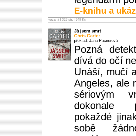
E-knihu a ukáz
vázaná | 328 str. |
349 Kč
Já jsem smrt
Chris Carter
překlad: Jana Pacnerová
Pozná detekt
dívá do očí ne
Unáší, mučí a
Angeles, ale
sériovým 
dokonale p
pokaždé jina
sobě žádn