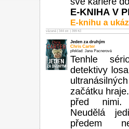
své kariéře d
E-KNIHA V P
E-knihu a ukáz
vázaná | 344 str. |
399 Kč
Jeden za druhým
Chris Carter
překlad: Jana Pacnerová
Tenhle sér
detektivy los
ultranásil
začátku hraje
před nimi.
Neudělá jed
předem ne