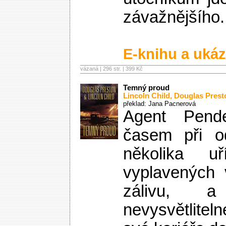
závažnějšího.
E-knihu a ukáz
vázaná | 296 str. |
399 Kč
Temný proud
Lincoln Child
,
Douglas Prest
překlad: Jana Pacnerová
Agent Pend
časem při o
několika uř
vyplavených 
zálivu, a
nevysvětlitel