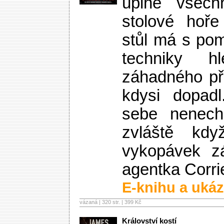
úplně všec
stolové hoř
stůl má s po
techniky hl
záhadného př
kdysi dopad
sebe nenecha
zvláště kd
vykopávek z
agentka Corr
E-knihu a ukáz
vázaná | 320 str. |
399 Kč
Království kostí