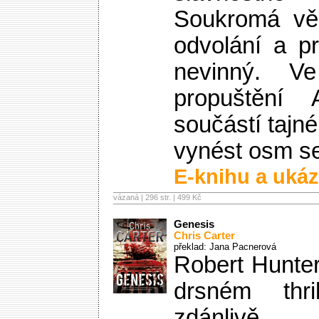
Soukromá věz
odvolání a p
nevinný. Ve
propuštění 
součástí tajn
vynést osm set
E-knihu a ukáz
vázaná | 296 str. |
499 Kč
Genesis
Chris Carter
překlad: Jana Pacnerová
Robert Hunter
drsném thri
zdánlivě