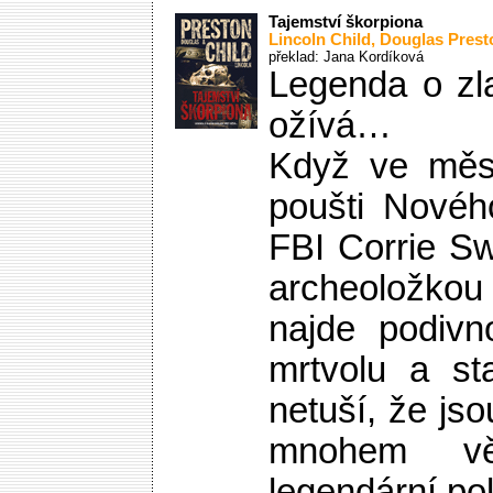
Tajemství škorpiona
Lincoln Child
,
Douglas Prest
překlad: Jana Kordíková
Legenda o zl
ožívá…
Když ve měs
poušti Novéh
FBI Corrie S
archeoložkou
najde podivn
mrtvolu a sta
netuší, že js
mnohem vě
legendární po