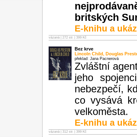
nejprodávan
britských Su
E-knihu a ukáz
vázaná | 272 str. |
399 Kč
Bez krve
Lincoln Child
,
Douglas Prest
překlad: Jana Pacnerová
Zvláštní agen
jeho spojenc
nebezpečí, kdy
co vysává kr
velkoměsta.
E-knihu a ukáz
vázaná | 312 str. |
399 Kč