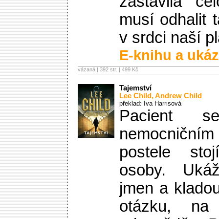
zastavila ce
musí odhalit 
v srdci naší p
E-knihu a ukáz
vázaná | 392 str. |
499 Kč
Tajemství
Lee Child
,
Andrew Child
překlad: Iva Harrisová
Pacient s
nemocničním
postele st
osoby. Uk
jmen a klado
otázku, na