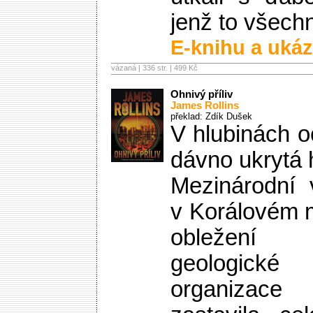
jenž to všech
E-knihu a ukáz
vázaná | 336 str. |
499 Kč
Ohnivý příliv
James Rollins
překlad: Zdík Dušek
V hlubinách 
dávno ukrytá 
Mezinárodní 
v Korálovém 
obležení 
geologické 
organizac