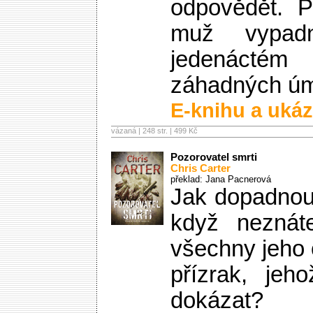
odpovědět. P
muž vypa
jedenáctém
záhadných úmr
E-knihu a ukáz
vázaná | 248 str. |
499 Kč
Pozorovatel smrti
Chris Carter
překlad: Jana Pacnerová
Jak dopadnou
když neznát
všechny jeho 
přízrak, jeh
dokázat?