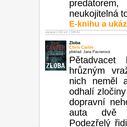
predátorem
neukojitelná t
E-knihu a ukáz
vázaná | 320 str. |
349 Kč
Zloba
Chris Carter
překlad: Jana Pacnerová
Pětadvacet 
hrůzným vra
nich neměl a
odhalí zločin
dopravní neh
auta dvě u
Podezřelý ři