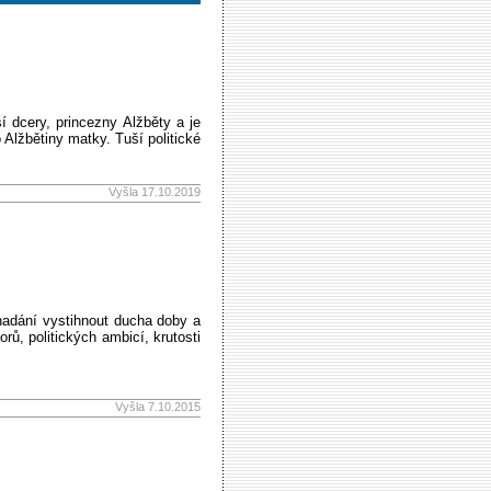
 dcery, princezny Alžběty a je
Alžbětiny matky. Tuší politické
Vyšla 17.10.2019
 nadání vystihnout ducha doby a
ů, politických ambicí, krutosti
Vyšla 7.10.2015