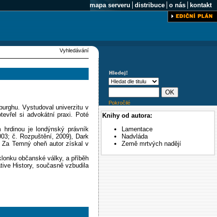
mapa serveru
distribuce
o nás
kontakt
Vyhledávání
Pokročilé
burghu. Vystudoval univerzitu v
tevřel si advokátní praxi. Poté
Knihy od autora:
ím hrdinou je londýnský právník
Lamentace
3; č. Rozpuštění, 2009), Dark
Nadvláda
). Za Temný oheň autor získal v
Země mrtvých nadějí
klonku občanské války, a příběh
ative History, současně vzbudila