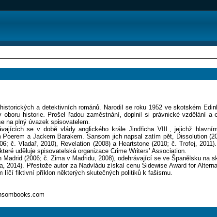
 historických a detektivních románů. Narodil se roku 1952 ve skotském Edin
 oboru historie. Prošel řadou zaměstnání, doplnil si právnické vzdělání a o
 se na plný úvazek spisovatelem.
rávajících se v době vlády anglického krále Jindřicha VIII., jejichž hlavn
oerem a Jackem Barakem. Sansom jich napsal zatím pět, Dissolution (200
6; č. Vladař, 2010), Revelation (2008) a Heartstone (2010; č. Trofej, 2011
 které uděluje spisovatelská organizace Crime Writersʼ Association.
 Madrid (2006; č. Zima v Madridu, 2008), odehrávající se ve Španělsku na s
da, 2014). Přestože autor za Nadvládu získal cenu Sidewise Award for Altern
líčí fiktivní příklon některých skutečných politiků k fašismu.
sansombooks.com