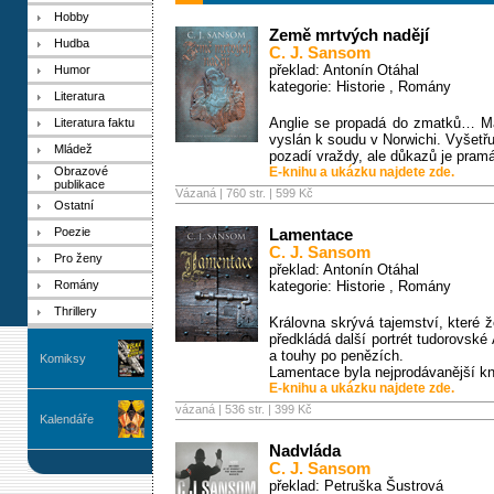
Hobby
Země mrtvých nadějí
Hudba
C. J. Sansom
překlad: Antonín Otáhal
Humor
kategorie:
Historie
,
Romány
Literatura
Anglie se propadá do zmatků… Mat
Literatura faktu
vyslán k soudu v Norwichi. Vyšetř
Mládež
pozadí vraždy, ale důkazů je pramá
Obrazové
E-knihu a ukázku najdete zde.
publikace
Vázaná | 760 str. |
599 Kč
Ostatní
Poezie
Lamentace
C. J. Sansom
Pro ženy
překlad: Antonín Otáhal
Romány
kategorie:
Historie
,
Romány
Thrillery
Královna skrývá tajemství, které 
předkládá další portrét tudorovské
a touhy po penězích.
Komiksy
Lamentace byla nejprodávanější k
E-knihu a ukázku najdete zde.
vázaná | 536 str. |
399 Kč
Kalendáře
Nadvláda
C. J. Sansom
překlad: Petruška Šustrová