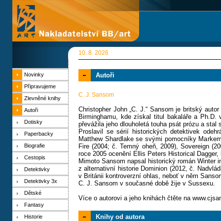
10. 8. 2026
Novinky
Autoři
Připravujeme
C. J. Sansom
Zlevněné knihy
Christopher John „C. J.“ Sansom je britský autor
Autoři
Birminghamu, kde získal titul bakaláře a Ph.D. v
Dotisky
převážila jeho dlouholetá touha psát prózu a stal
Proslavil se sérií historických detektivek odeh
Paperbacky
Matthew Shardlake se svými pomocníky Markem P
Biografie
Fire (2004; č. Temný oheň, 2009), Sovereign (200
roce 2005 ocenění Ellis Peters Historical Dagger,
Cestopis
Mimoto Sansom napsal historický román Winter in
z alternativní historie Dominion (2012, č. Nadvlá
Detektivky
v Británii kontroverzní ohlas, neboť v něm Sansom 
Detektivky 3x
C. J. Sansom v současné době žije v Sussexu.
Dětské
Více o autorovi a jeho knihách čtěte na www.cj
Fantasy
Knihy od autora
Historie