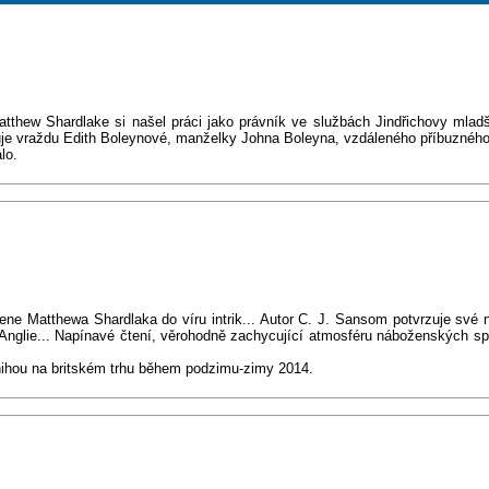
thew Shardlake si našel práci jako právník ve službách Jindřichovy mladší
uje vraždu Edith Boleynové, manželky Johna Boleyna, vzdáleného příbuzného 
lo.
žene Matthewa Shardlaka do víru intrik... Autor C. J. Sansom potvrzuje své
 Anglie... Napínavé čtení, věrohodně zachycující atmosféru náboženských spor
nihou na britském trhu během podzimu-zimy 2014.