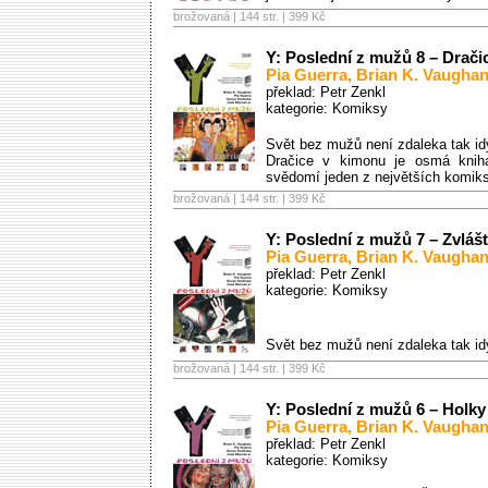
brožovaná | 144 str. |
399 Kč
Y: Poslední z mužů 8 – Drači
Pia Guerra
,
Brian K. Vaugha
překlad: Petr Zenkl
kategorie:
Komiksy
Svět bez mužů není zdaleka tak id
Dračice v kimonu je osmá knih
svědomí jeden z největších komiks
brožovaná | 144 str. |
399 Kč
Y: Poslední z mužů 7 – Zvlášt
Pia Guerra
,
Brian K. Vaugha
překlad: Petr Zenkl
kategorie:
Komiksy
Svět bez mužů není zdaleka tak id
brožovaná | 144 str. |
399 Kč
Y: Poslední z mužů 6 – Holk
Pia Guerra
,
Brian K. Vaugha
překlad: Petr Zenkl
kategorie:
Komiksy