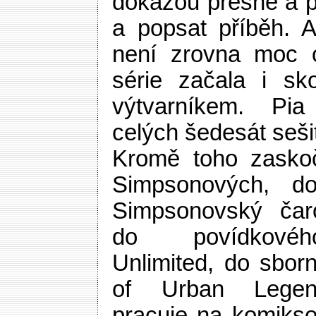
dokážou přesně a p
a popsat příběh. 
není zrovna moc o
série začala i sk
výtvarníkem. Pia
celých šedesát seši
Kromě toho zaskoč
Simpsonových, do
Simpsonovský čaro
do povídkovéh
Unlimited, do sbor
of Urban Legen
pracuje na komikso