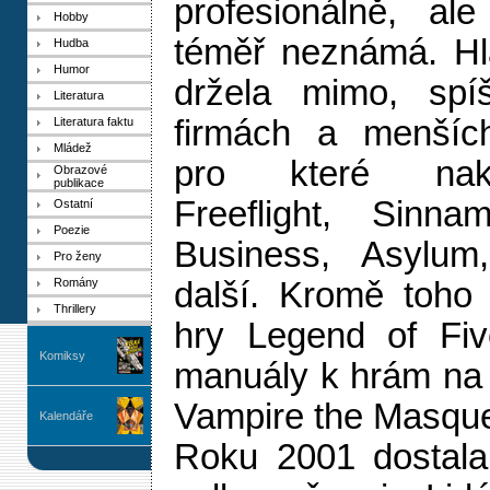
profesionálně, al
Hobby
téměř neznámá. Hl
Hudba
Humor
držela mimo, spí
Literatura
firmách a menších
Literatura faktu
Mládež
pro které nakr
Obrazové
publikace
Freeflight, Sinna
Ostatní
Poezie
Business, Asylum
Pro ženy
Romány
další. Kromě toho i
Thrillery
hry Legend of Fi
Komiksy
manuály k hrám na 
Vampire the Masqu
Kalendáře
Roku 2001 dostala