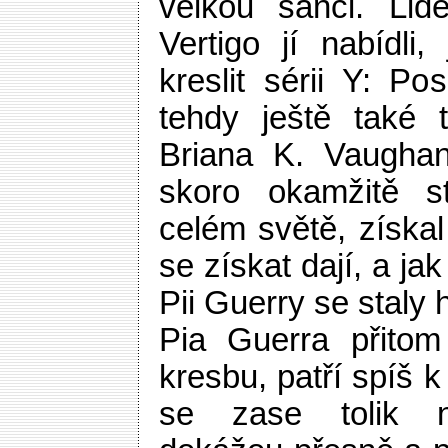
velkou šanci. Lidé
Vertigo jí nabídli,
kreslit sérii Y: P
tehdy ještě také
Briana K. Vaugha
skoro okamžitě st
celém světě, získa
se získat dají, a ja
Pii Guerry se staly 
Pia Guerra přitom
kresbu, patří spíš k
se zase tolik ne