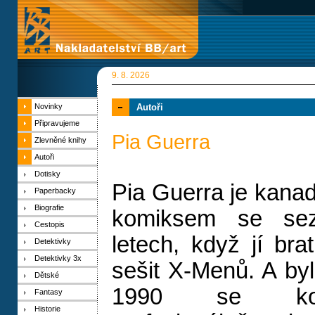
9. 8. 2026
Novinky
Autoři
Připravujeme
Pia Guerra
Zlevněné knihy
Autoři
Dotisky
Pia Guerra je kanad
Paperbacky
Biografie
komiksem se sez
Cestopis
letech, když jí bra
Detektivky
Detektivky 3x
sešit X-Menů. A by
Dětské
1990 se kom
Fantasy
Historie