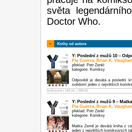
světa legendárního
Doctor Who.
Knihy od autora
Y: Poslední z mužů 10 – Odp
Pia Guerra
,
Brian K. Vaugha
překlad: Petr Zenkl
kategorie:
Komiksy
Odpovědi je desátá a poslední k
svědomí jeden z největších komiks
brožovaná | 168 str. |
399 Kč
Y: Poslední z mužů 9 – Matk
Pia Guerra
,
Brian K. Vaugha
překlad: Petr Zenkl
kategorie:
Komiksy
Matka Země je devátá kniha z c
jeden z největších komiksových ta