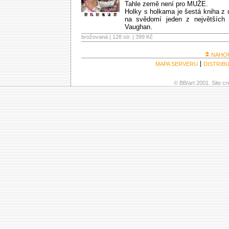
Tahle země není pro MUŽE.
Holky s holkama je šestá kniha z
na svědomí jeden z největších 
Vaughan.
brožovaná | 128 str. |
399 Kč
NAHO
MAPA SERVERU
DISTRIB
© BB/art 2001. Site c