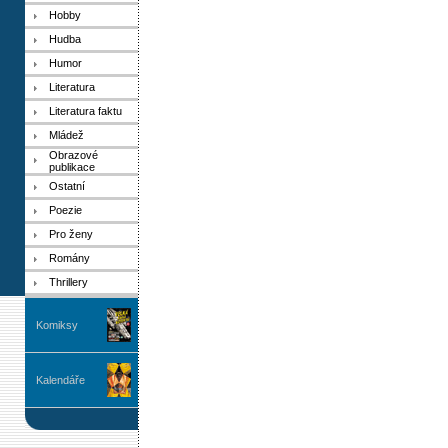
Hobby
Hudba
Humor
Literatura
Literatura faktu
Mládež
Obrazové
publikace
Ostatní
Poezie
Pro ženy
Romány
Thrillery
Komiksy
Kalendáře