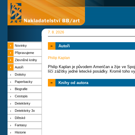
7. 8. 2026
Novinky
Autoři
Připravujeme
Philip Kaplan
Zlevněné knihy
Philip Kaplan je původem Američan a žije ve Spoje
Autoři
líčí zážitky jedné letecké posádky. Kromě toho vy
Dotisky
Paperbacky
Knihy od autora
Biografie
Cestopis
Detektivky
Detektivky 3x
Dětské
Fantasy
Historie