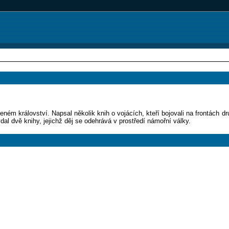
ném království. Napsal několik knih o vojácích, kteří bojovali na frontách dr
dal dvě knihy, jejichž děj se odehrává v prostředí námořní války.