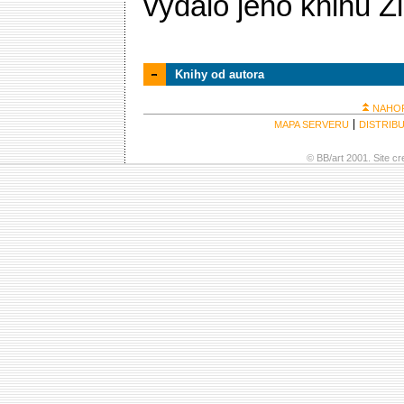
vydalo jeho knihu Zl
Knihy od autora
NAHO
MAPA SERVERU
DISTRIB
© BB/art 2001. Site c