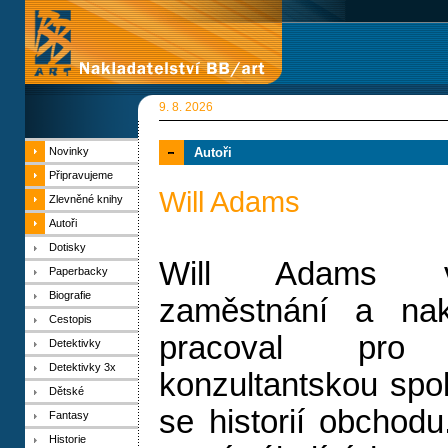
9. 8. 2026
Novinky
Autoři
Připravujeme
Will Adams
Zlevněné knihy
Autoři
Dotisky
Will Adams vy
Paperbacky
Biografie
zaměstnání a nak
Cestopis
pracoval pro w
Detektivky
Detektivky 3x
konzultantskou spol
Dětské
se historií obchod
Fantasy
Historie