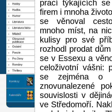
prací týkajících se
Hobby
firem i mnoha život
Hudba
Humor
se věnoval cesto
Literatura
mnoho míst, na nic
Literatura faktu
Mládež
kulisy pro své př
Obrazové
publikace
rozhodl prodat dům
Ostatní
Poezie
se v Essexu a věno
Pro ženy
Romány
celoživotní vášni: 
Thrillery
se zejména o dá
Komiksy
znovunalezené po
souvislosti v ději
Kalendáře
ve Středomoří. Nakla