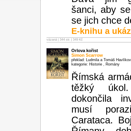
šanci, aby se
se jich chce d
E-knihu a ukáz
vázaná | 344 str. |
349 Kč
Orlova kořist
Simon Scarrow
překlad: Ludmila a Tomáš Havlíkov
kategorie:
Historie
,
Romány
Římská armá
těžký úko
dokončila in
musí poraz
Carataca. Bo