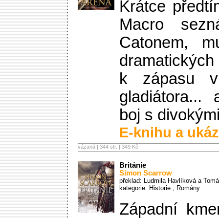
Krátce předtí
Macro sezn
Catonem, m
dramatických 
k zápasu v
gladiátora..
boj s divokými
E-knihu a ukáz
vázaná | 344 str. |
349 Kč
Británie
Simon Scarrow
překlad: Ludmila Havlíková a Tomá
kategorie:
Historie
,
Romány
Západní kme