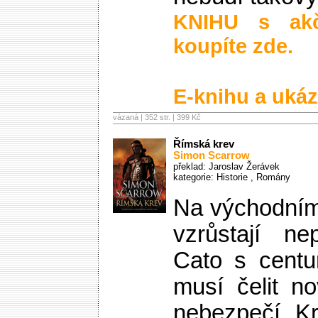
KNIHU s ak
koupíte zde.
E-knihu a ukáz
vázaná | 352 str. |
399 Kč
Římská krev
Simon Scarrow
překlad: Jaroslav Žerávek
kategorie:
Historie
,
Romány
Na východním 
vzrůstají ne
Cato s cent
musí čelit n
nebezpečí. Kr