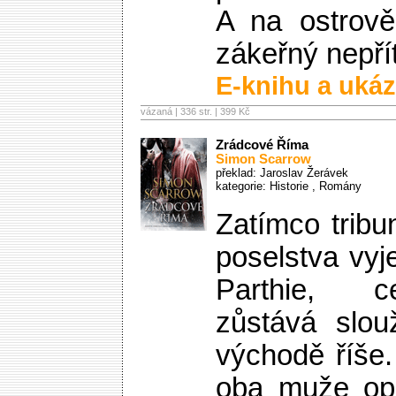
A na ostrově
zákeřný nepří
E-knihu a ukáz
vázaná | 336 str. |
399 Kč
Zrádcové Říma
Simon Scarrow
překlad: Jaroslav Žerávek
kategorie:
Historie
,
Romány
Zatímco tribu
poselstva vy
Parthie, c
zůstává slou
východě říše.
oba muže opu