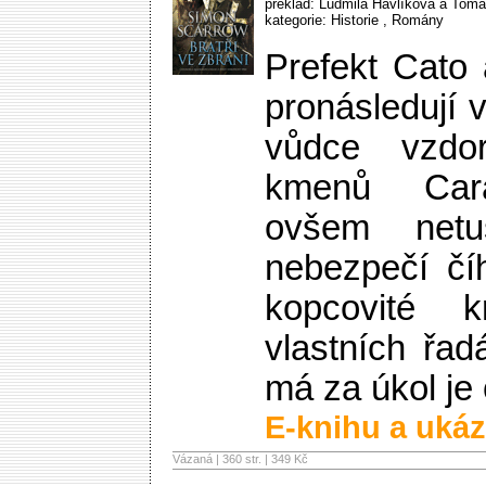
překlad: Ludmila Havlíková a Tomá
kategorie:
Historie
,
Romány
Prefekt Cato
pronásledují 
vůdce vzdoru
kmenů Cara
ovšem net
nebezpečí čí
kopcovité k
vlastních řad
má za úkol je 
E-knihu a ukáz
Vázaná | 360 str. |
349 Kč