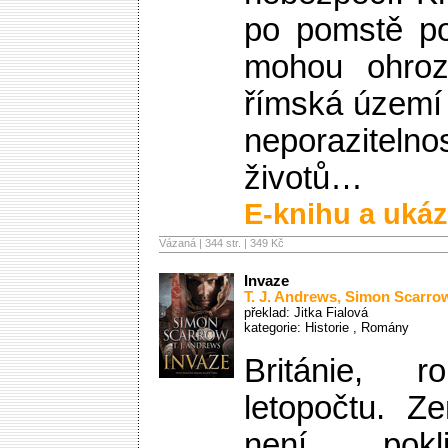
po pomstě po
mohou ohrozi
římská území
neporazitelnos
životů…
E-knihu a ukáz
Vázaná | 344 str. |
349 Kč
Invaze
T. J. Andrews
,
Simon Scarro
překlad: Jitka Fialová
kategorie:
Historie
,
Romány
Británie,
letopočtu. Z
není pokl