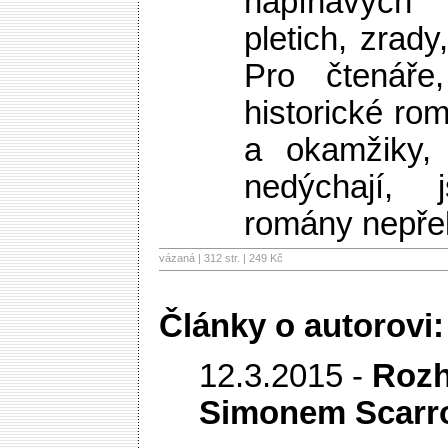
napínavých b
pletich, zrady,
Pro čtenáře,
historické ro
a okamžiky,
nedýchají, 
romány nepře
vázaná | 312 str. |
249 Kč
Články o autorovi:
12.3.2015 -
Rozh
Simonem Scar