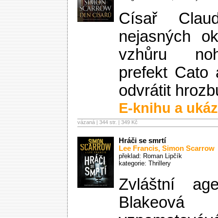
Císař Clau
nejasných ok
vzhůru no
prefekt Cato
odvrátit hroz
E-knihu a ukáz
vázaná | 344 str. |
349 Kč
Hráči se smrtí
Lee Francis
,
Simon Scarrow
překlad: Roman Lipčík
kategorie:
Thrillery
Zvláštní a
Blakeová