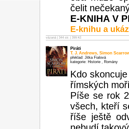
čelit nečekan
E-KNIHA V P
E-knihu a ukáz
vázaná | 344 str. |
399 Kč
Piráti
T. J. Andrews
,
Simon Scarro
překlad: Jitka Fialová
kategorie:
Historie
,
Romány
Kdo skoncuje 
římských moř
Píše se rok 2
všech, kteří
říše ještě od
nebudí takový 