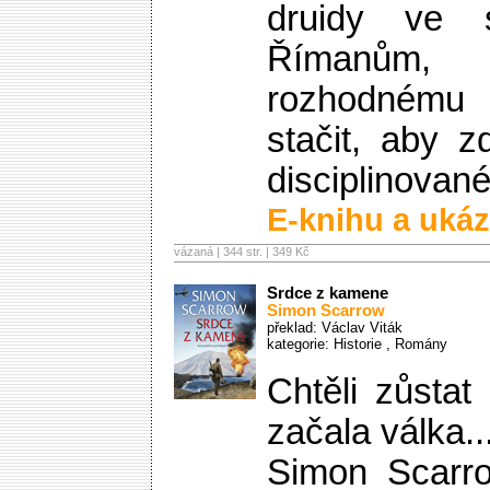
druidy ve 
Římanům, 
rozhodnému 
stačit, aby z
disciplinovan
E-knihu a ukáz
vázaná | 344 str. |
349 Kč
Srdce z kamene
Simon Scarrow
překlad: Václav Viták
kategorie:
Historie
,
Romány
Chtěli zůstat
začala válka..
Simon Scarr