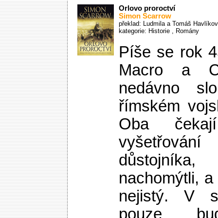
Orlovo proroctví
Simon Scarrow
překlad: Ludmila a Tomáš Havlíkov
kategorie:
Historie
,
Romány
Píše se rok 45
Macro a Ca
nedávno sl
římském vojs
Oba čekaj
vyšetřován
důstojník
nachomýtli, a
nejistý. V 
pouze bud