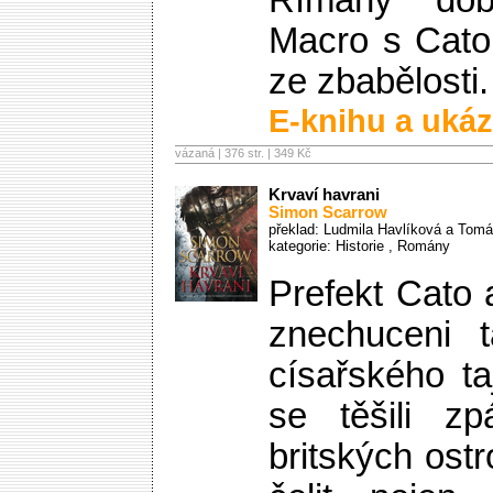
Římany dob
Macro s Cato
ze zbabělosti.
E-knihu a ukáz
vázaná | 376 str. |
349 Kč
Krvaví havrani
Simon Scarrow
překlad: Ludmila Havlíková a Tomá
kategorie:
Historie
,
Romány
Prefekt Cato 
znechuceni t
císařského t
se těšili zp
britských ost