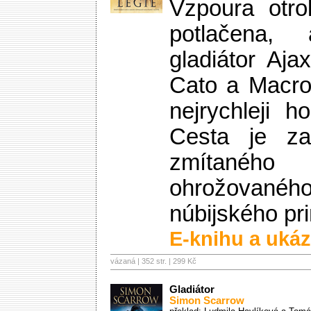
Vzpoura otro
potlačena,
gladiátor Aja
Cato a Macro
nejrychleji h
Cesta je z
zmítanéh
ohrožova
núbijského p
E-knihu a ukáz
vázaná | 352 str. |
299 Kč
Gladiátor
Simon Scarrow