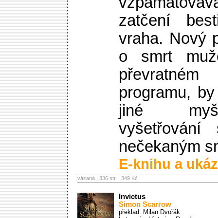
vzpamatováv
zatčení best
vraha. Nový 
o smrt muže
převratné
programu, by 
jiné myš
vyšetřování
nečekaným 
E-knihu a ukáz
vázaná | 336 str. |
349 Kč
Invictus
Simon Scarrow
překlad: Milan Dvořák