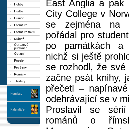
East Anglia a pak 
Hobby
City College v Norw
Hudba
Humor
se zejména na ř
Literatura
pořádal pro studen
Literatura faktu
Mládež
po památkách a 
Obrazové
publikace
nichž si ještě prohl
Ostatní
Poezie
se rozhodl, že své
Pro ženy
Romány
začne psát knihy, 
Thrillery
přečetl – napínavé
Komiksy
odehrávající se v mi
Proslavil se séri
Kalendáře
románů o římský