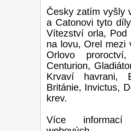
Česky zatím vyšly v
a Catonovi tyto díly
Vítezství orla, Pod
na lovu, Orel mezi v
Orlovo proroctví
Centurion, Gladiátor
Krvaví havrani, B
Británie, Invictus,
krev.
Více informací
webových 