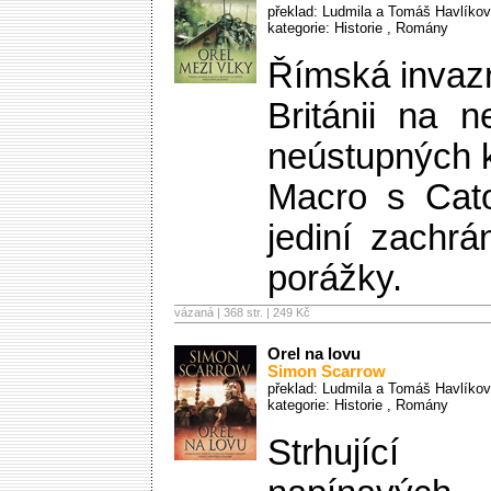
překlad: Ludmila a Tomáš Havlíkov
kategorie:
Historie
,
Romány
Římská invaz
Británii na 
neústupných 
Macro s Cat
jediní zachr
porážky.
vázaná | 368 str. |
249 Kč
Orel na lovu
Simon Scarrow
překlad: Ludmila a Tomáš Havlíkov
kategorie:
Historie
,
Romány
Strhující