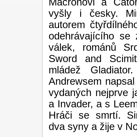
Macronovi a Caton
vyšly i česky. M
autorem čtyřdílnéh
odehrávajícího se
válek, románů S
Sword and Scimita
mládež Gladiator
Andrewsem napsal 
vydaných nejprve j
a Invader, a s Leem
Hráči se smrtí. 
dva syny a žije v No