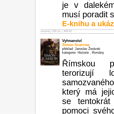
je v daleké
musí poradit
E-knihu a ukáz
vázaná | 328 str. |
399 Kč
Vyhnanství
Simon Scarrow
překlad: Jaroslav Žerávek
kategorie:
Historie
,
Romány
Římskou pro
terorizují 
samozvaného 
který má jeji
se tentokrát
pomoci svého