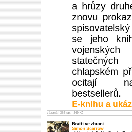
a hrůzy druh
znovu prokaz
spisovatelský
se jeho knih
vojenský
statečných
chlapském přá
ocitají 
bestsellerů.
E-knihu a ukáz
vázaná | 368 str. |
349 Kč
Bratři ve zbrani
Simon Scarrow