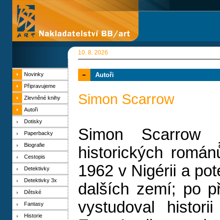
10. 8. 2026
Novinky
Autoři
Připravujeme
Simon Scarrow
Zlevněné knihy
Autoři
Dotisky
Simon Scarrow j
Paperbacky
Biografie
historických román
Cestopis
1962 v Nigérii a poté
Detektivky
Detektivky 3x
dalších zemí; po př
Dětské
vystudoval histori
Fantasy
Historie