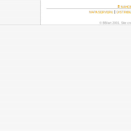
NAHO
MAPA SERVERU
DISTRIB
© BB/art 2001. Site c