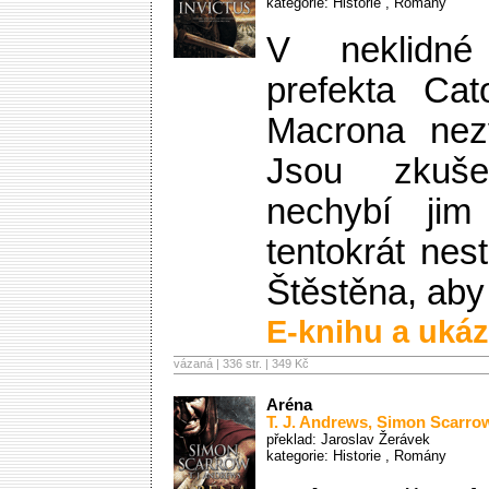
kategorie:
Historie
,
Romány
V neklidné
prefekta Cat
Macrona nezv
Jsou zkuše
nechybí jim
tentokrát nes
Štěstěna, aby
E-knihu a ukáz
vázaná | 336 str. |
349 Kč
Aréna
T. J. Andrews
,
Simon Scarro
překlad: Jaroslav Žerávek
kategorie:
Historie
,
Romány