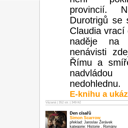
provincií.
Durotrigů se
Claudia vrací
naděje na
nenávisti zd
Římu a smíř
nadvládo
nedohlednu.
E-knihu a ukáz
Vázaná | 352 str. |
349 Kč
Den císařů
Simon Scarrow
překlad: Jaroslav Žerávek
kategorie:
Historie
,
Romány