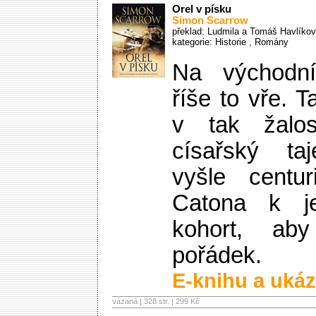
Orel v písku
Simon Scarrow
překlad: Ludmila a Tomáš Havlíkov
kategorie:
Historie
,
Romány
Na východní
říše to vře. 
v tak žalo
císařský ta
vyšle centu
Catona k j
kohort, aby
pořádek.
E-knihu a ukáz
vázaná | 328 str. |
299 Kč