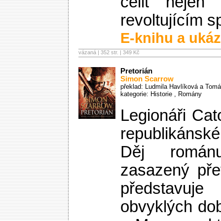
čelit nejen
revoltujícím 
E-knihu a ukáz
vázaná | 352 str. |
349 Kč
Pretorián
Simon Scarrow
překlad: Ludmila Havlíková a Tomá
kategorie:
Historie
,
Romány
Legionáři Cat
republikánské 
Děj román
zasazený př
představu
obvyklých do