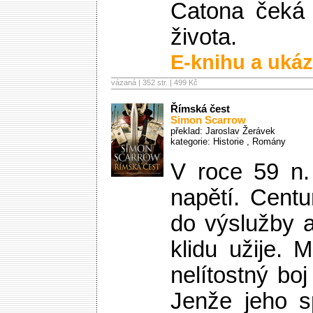
Catona čeká n
života.
E-knihu a ukáz
vázaná | 352 str. |
499 Kč
Římská čest
Simon Scarrow
překlad: Jaroslav Žerávek
kategorie:
Historie
,
Romány
V roce 59 n. 
napětí. Cent
do výslužby a 
klidu užije. 
nelítostný bo
Jenže jeho s