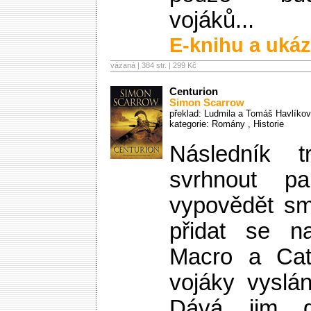
vojáků...
E-knihu a ukáz
vázaná | 384 str. |
299 Kč
Centurion
Simon Scarrow
překlad: Ludmila a Tomáš Havlíkov
kategorie:
Romány
,
Historie
Následník 
svrhnout pa
vypovědět s
přidat se na
Macro a Cat
vojáky vyslá
Dává jim g