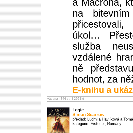
a Macrona, k
na bitevní
přicestovali,
úkol… Přest
služba neu
vzdálené hra
ně představ
hodnot, za něž
E-knihu a ukáz
vázaná | 344 str. |
299 Kč
Legie
Simon Scarrow
překlad: Ludmila Havlíková a Tomá
kategorie:
Historie
,
Romány