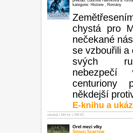
překlad: Ludmila Havlíková a Tomá
kategorie:
Historie
,
Romány
Zemětřesení
chystá pro 
nečekané nást
se vzbouřili a 
svých ruk
nebezpečí
centuriony p
někdejší protiv
E-knihu a ukáz
vázaná | 344 str. |
299 Kč
Orel mezi vlky
Simon Scarrow