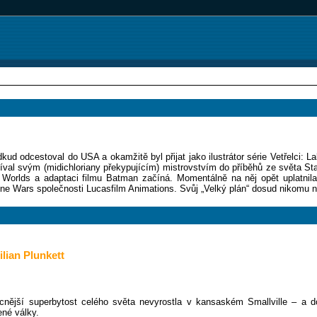
dkud odcestoval do USA a okamžitě byl přijat jako ilustrátor série Vetřelci: L
íval svým (midichloriany překypujícím) mistrovstvím do příběhů ze světa St
n Worlds a adaptaci filmu Batman začíná. Momentálně na něj opět uplatnila
one Wars společnosti Lucasfilm Animations. Svůj „Velký plán“ dosud nikomu n
ilian Plunkett
mocnější superbytost celého světa nevyrostla v kansaském Smallville – a
ené války.