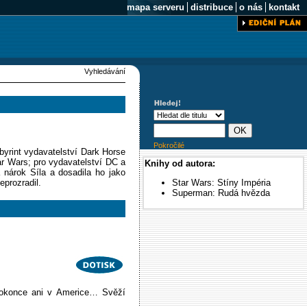
mapa serveru
distribuce
o nás
kontakt
Vyhledávání
Pokročilé
abyrint vydavatelství Dark Horse
ar Wars; pro vydavatelství DC a
Knihy od autora:
 nárok Síla a dosadila ho jako
eprozradil.
Star Wars: Stíny Impéria
Superman: Rudá hvězda
 dokonce ani v Americe… Svěží