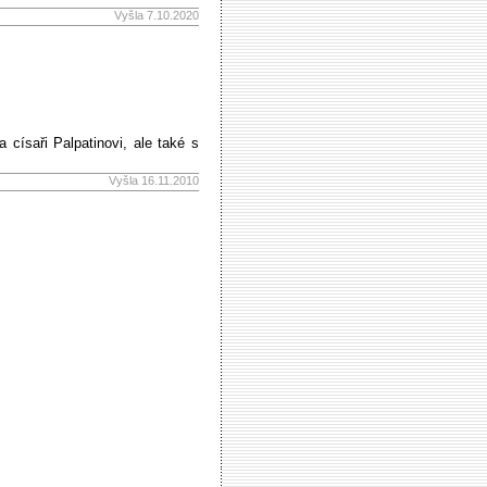
Vyšla 7.10.2020
 císaři Palpatinovi, ale také s
Vyšla 16.11.2010