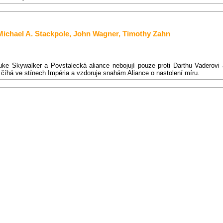
Michael A. Stackpole
,
John Wagner
,
Timothy Zahn
Luke Skywalker a Povstalecká aliance nebojují pouze proti Darthu Vaderovi a
 číhá ve stínech Impéria a vzdoruje snahám Aliance o nastolení míru.