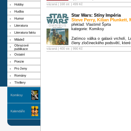
vázaná | 168 str. |
499 Kč
Hobby
Hudba
Star Wars: Stíny Impéria
Humor
Steve Perry
,
Kilian Plunkett
,
překlad: Vlastimil Šprta
Literatura
kategorie:
Komiksy
Literatura faktu
Zatímco válka o galaxii vrcholí, 
Mládež
členy zločineckého podsvětí, které
Obrazové
vázaná | 400 str. |
990 Kč
publikace
Ostatní
Poezie
Pro ženy
Romány
Thrillery
Komiksy
Kalendáře