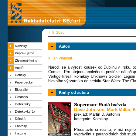
7. 8. 2026
Novinky
Autoři
Připravujeme
Kilian Plunkett
Zlevněné knihy
Narodil se a vyrostl kousek od Dublinu v Irsku, o
Autoři
Comics. Pro stejnou společnost posléze dál přisp
Dotisky
Vertigo kreslil komiksy Unknown Soldier, Legio
hlavního výtvarníka do seriálu Star Wars: The Cl
Paperbacky
Biografie
Knihy od autora
Cestopis
Detektivky
Superman: Rudá hvězda
Dave Johnson
,
Mark Millar
,
K
Detektivky 3x
překlad: Martin D. Antonín
kategorie:
Komiksy
Dětské
Fantasy
Představte si realitu, v níž nej
Historie
vyprávění z paranoidních dob stud