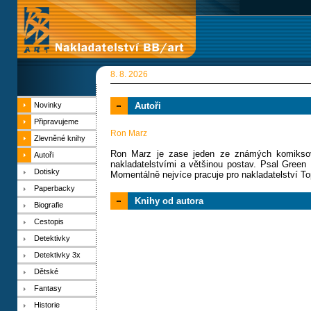
8. 8. 2026
Novinky
Autoři
Připravujeme
Ron Marz
Zlevněné knihy
Ron Marz je zase jeden ze známých komiksov
Autoři
nakladatelstvími a většinou postav. Psal Green 
Dotisky
Momentálně nejvíce pracuje pro nakladatelství T
Paperbacky
Knihy od autora
Biografie
Cestopis
Detektivky
Detektivky 3x
Dětské
Fantasy
Historie