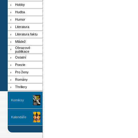
Hobby
Hudba
Humor
Literatura
Literatura faktu
Mládež
Obrazové
publikace
Ostatní
Poezie
Pro ženy
Romány
Thrillery
Komiksy
Kalendáře