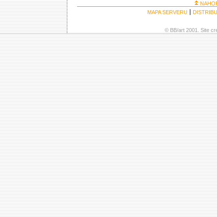
NAHO
MAPA SERVERU
DISTRIB
© BB/art 2001. Site c