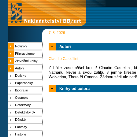
7. 8. 2026
Novinky
Autoři
Připravujeme
Claudio Castellini
Zlevněné knihy
Z Itálie zase přišel kreslíř Claudio Castellini
Autoři
Nathanu Never a svou zálibu v jemné kresbě 
Dotisky
Wolverina, Thora či Conana. Žádnou sérii ale ned
Paperbacky
Knihy od autora
Biografie
Cestopis
Detektivky
Detektivky 3x
Dětské
Fantasy
Historie