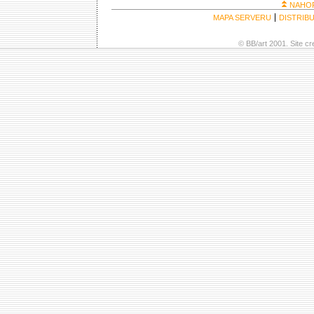
NAHO
MAPA SERVERU
DISTRIB
© BB/art 2001. Site c