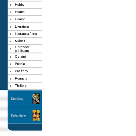
Hobby
Hudba
Humor
Literatura
Literatura faktu
Mládež
Obrazové
publikace
Ostatní
Poezie
Pro ženy
Romány
Thrillery
Komiksy
Kalendáře