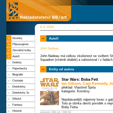
9. 8. 2026
Novinky
Autoři
Připravujeme
John Nadeau
Zlevněné knihy
John Nadeau má velkou zkušenost se světem Star
Autoři
Squadron (včetně obálek) a zahostoval i v řadác
Dotisky
Paperbacky
Knihy od autora
Biografie
Star Wars: Boba Fett
Cestopis
Ian Gibson
,
Cam Kennedy
,
J
Detektivky
překlad: Vlastimil Šprta
kategorie:
Komiksy
Detektivky 3x
Dětské
Nejobávanější nájemný lovec v ga
Toto je sbírka devíti povídek o ne
Fantasy
Boby Fetta.
Historie
vázaná | 496 str. |
990 Kč