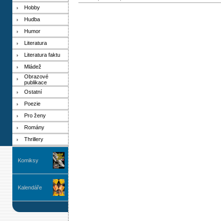
Hobby
Hudba
Humor
Literatura
Literatura faktu
Mládež
Obrazové
publikace
Ostatní
Poezie
Pro ženy
Romány
Thrillery
Komiksy
Kalendáře