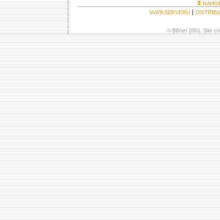
NAHO
MAPA SERVERU
DISTRIB
© BB/art 2001. Site c