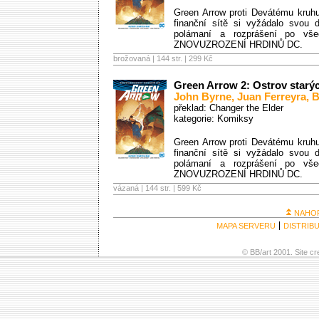
Green Arrow proti Devátému kruhu 
finanční sítě si vyžádalo svou d
polámaní a rozprášení po vš
ZNOVUZROZENÍ HRDINŮ DC.
brožovaná | 144 str. |
299 Kč
Green Arrow 2: Ostrov starý
John Byrne
,
Juan Ferreyra
,
B
překlad: Changer the Elder
kategorie:
Komiksy
Green Arrow proti Devátému kruhu 
finanční sítě si vyžádalo svou d
polámaní a rozprášení po vš
ZNOVUZROZENÍ HRDINŮ DC.
vázaná | 144 str. |
599 Kč
NAHO
MAPA SERVERU
DISTRIB
© BB/art 2001. Site c