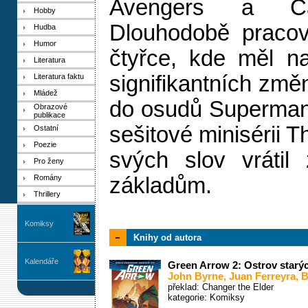
Avengers a Cap
Hobby
Dlouhodobě pracov
Hudba
Humor
čtyřce, kde měl n
Literatura
signifikantních zm
Literatura faktu
Mládež
do osudů Supermana
Obrazové
publikace
sešitové minisérii T
Ostatní
Poezie
svých slov vrátil
Pro ženy
Romány
základům.
Thrillery
Komiksy
Knihy od autora
Kalendáře
Green Arrow 2: Ostrov starý
John Byrne
,
Juan Ferreyra
,
B
překlad: Changer the Elder
kategorie:
Komiksy