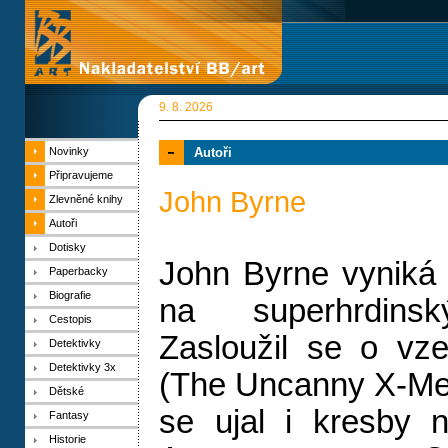
9. 8. 2026
Novinky
Autoři
Připravujeme
John Byrne
Zlevněné knihy
Autoři
Dotisky
John Byrne vyniká 
Paperbacky
Biografie
na superhrdinsk
Cestopis
Zasloužil se o vz
Detektivky
Detektivky 3x
(The Uncanny X-Men
Dětské
se ujal i kresby n
Fantasy
Historie