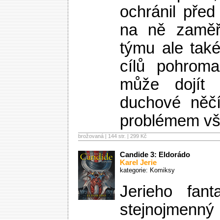
ochránil před 
na ně zaměři
týmu ale tak
cílů pohrom
může dojít
duchové něčí
problémem vš
brožovaná | 144 str. |
299 Kč
Candide 3: Eldorádo
Karel Jerie
kategorie:
Komiksy
Jerieho fant
stejnojmenný