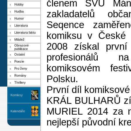
členem SVU Mán
Hobby
zakladatelů obča
Hudba
Humor
Seqence zaměřen
Literatura
komiksu v České r
Literatura faktu
Mládež
2008 získal první
Obrazové
publikace
profesionálů n
Ostatní
Poezie
komiksovém fest
Pro ženy
Romány
Polsku.
Thrillery
První díl komiksové
Komiksy
KRÁL BULHARŮ zís
MURIEL 2014 za nej
Kalendáře
nejlepší původní kr