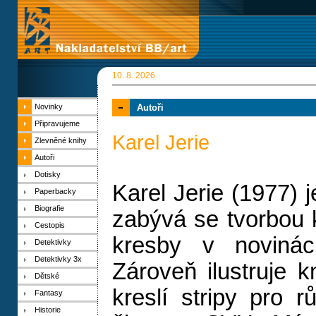
10. 8. 2026
Novinky
Autoři
Připravujeme
Karel Jerie
Zlevněné knihy
Autoři
Dotisky
Karel Jerie (1977) je
Paperbacky
Biografie
zabývá se tvorbou 
Cestopis
kresby v novinác
Detektivky
Detektivky 3x
Zároveň ilustruje 
Dětské
kreslí stripy pro r
Fantasy
Historie