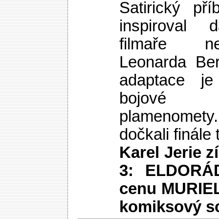
Satirický př
inspiroval d
filmaře n
Leonarda Ber
adaptace je
bojové 
plamenomety.
dočkali finále t
Karel Jerie 
3: ELDORÁ
cenu MURIEL 
komiksový s