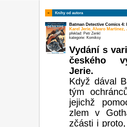
Knihy od autora
Batman Detective Comics 4:
Karel Jerie
,
Alvaro Martinez
,
překlad: Petr Zenkl
kategorie:
Komiksy
Vydání s var
českého vý
Jerie.
Když dával 
tým ochránců
jejichž pomo
zlem v Gotha
zčásti i prot