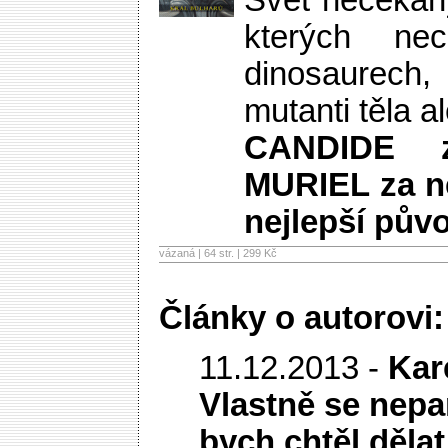
Svět nečekan
kterých ne
dinosaurech,
mutanti těla a
CANDIDE z
MURIEL za ne
nejlepší pův
vázaná | 64 str. |
299 Kč
Články o autorovi:
11.12.2013 -
Kare
Vlastně se nepa
bych chtěl dělat