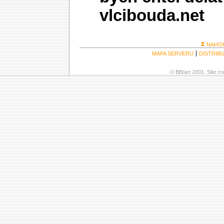
vlcibouda.net
NAHO
MAPA SERVERU
DISTRIB
© BB/art 2001. Site c