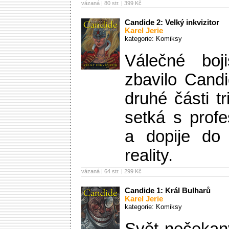
vázaná | 80 str. |
399 Kč
Candide 2: Velký inkvizitor
Karel Jerie
kategorie:
Komiksy
Válečné boji
zbavilo Cand
druhé části t
setká s prof
a dopije do
reality.
vázaná | 64 str. |
299 Kč
Candide 1: Král Bulharů
Karel Jerie
kategorie:
Komiksy