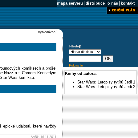
mapa serveru
distribuce
o nás
kontakt
Vyhledávání
Pokročilé
rgroundových komiksech a prošel
i The Nazz a s Camem Kennedym
Knihy od autora:
 Star Wars komiksu.
Star Wars: Letopisy rytířů Jedi 1
Star Wars: Letopisy rytířů Jedi 2
é epické události, které navždy
Vyšla 16.11.2011