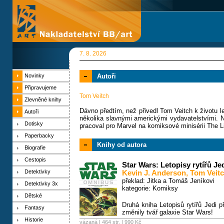
7. 8. 2026
Novinky
Autoři
Připravujeme
Tom Veitch
Zlevněné knihy
Dávno předtím, než přivedl Tom Veitch k životu 
Autoři
několika slavnými americkými vydavatelstvími.
Dotisky
pracoval pro Marvel na komiksové minisérii The
Paperbacky
Knihy od autora
Biografie
Cestopis
Star Wars: Letopisy rytířů Jed
Detektivky
Kevin J. Anderson
,
Tom Veit
překlad: Jitka a Tomáš Jeníkovi
Detektivky 3x
kategorie:
Komiksy
Dětské
Druhá kniha Letopisů rytířů Jedi 
Fantasy
změnily tvář galaxie Star Wars!
Historie
vázaná | 464 str. |
990 Kč