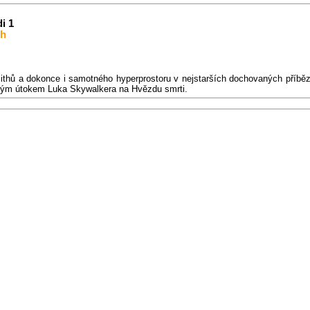
i 1
ch
 Sithů a dokonce i samotného hyperprostoru v nejstarších dochovaných příběz
ěšným útokem Luka Skywalkera na Hvězdu smrti.