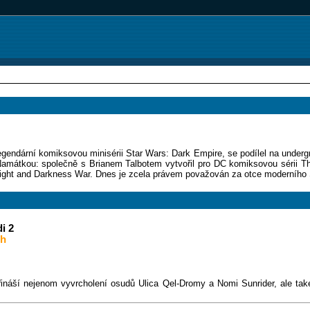
legendární komiksovou minisérii Star Wars: Dark Empire, se podílel na unde
 Namátkou: společně s Brianem Talbotem vytvořil pro DC komiksovou séri
 Light and Darkness War. Dnes je zcela právem považován za otce moderního
i 2
ch
přináší nejenom vyvrcholení osudů Ulica Qel-Dromy a Nomi Sunrider, ale tak