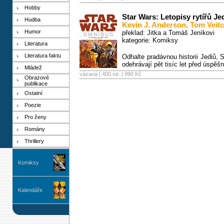
Hobby
Star Wars: Letopisy rytířů Jed
Hudba
Kevin J. Anderson
,
Tom Veit
Humor
překlad: Jitka a Tomáš Jeníkovi
kategorie:
Komiksy
Literatura
Literatura faktu
Odhalte pradávnou historii Jediů,
odehrávají pět tisíc let před úsp
Mládež
vázaná | 400 str. |
990 Kč
Obrazové
publikace
Ostatní
Poezie
Pro ženy
Romány
Thrillery
Komiksy
Kalendáře