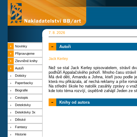
7. 8. 2026
Novinky
Autoři
Připravujeme
Jack Kerley
Zlevněné knihy
Než se stal Jack Kerley spisovatelem, strávil dv
Autoři
podhůří Appalačského pohoří. Mnoho času strávil
Dotisky
Má dvě děti, Amandu a Johna, kteří jsou podle je
která mu přikázala, ať nechá reklamy a píše rom
Paperbacky
Na střední škole ho natolik zasáhly zprávy o vra
Biografie
kde toto téma rozvíjí, úspěšně zahájil Jeden ze s
Cestopis
Knihy od autora
Detektivky
Detektivky 3x
Dětské
Fantasy
Historie