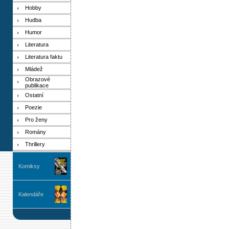
Hobby
Hudba
Humor
Literatura
Literatura faktu
Mládež
Obrazové
publikace
Ostatní
Poezie
Pro ženy
Romány
Thrillery
Komiksy
Kalendáře