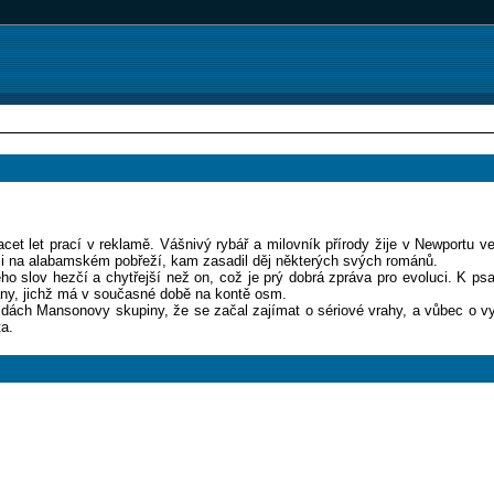
acet let prací v reklamě. Vášnivý rybář a milovník přírody žije v Newportu v
 i na alabamském pobřeží, kam zasadil děj některých svých románů.
ho slov hezčí a chytřejší než on, což je prý dobrá zpráva pro evoluci. K psa
ány, jichž má v současné době na kontě osm.
ždách Mansonovy skupiny, že se začal zajímat o sériové vrahy, a vůbec o vy
ta.