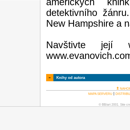
amerických knih
detektivního žánru
New Hampshire a na
Navštivte její 
www.evanovich.co
Knihy od autora
NAHO
MAPA SERVERU
DISTRIB
© BB/art 2001. Site c