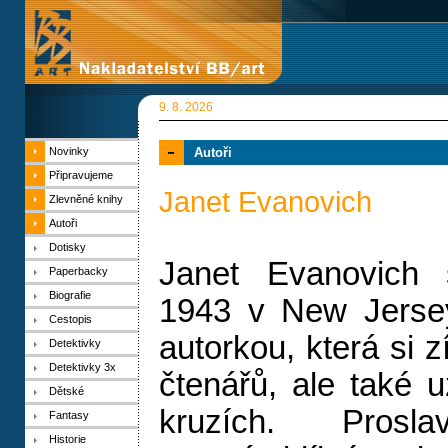
9. 8. 2026
Novinky
Autoři
Připravujeme
Janet Evanovich
Zlevněné knihy
Autoři
Dotisky
Janet Evanovich 
Paperbacky
Biografie
1943 v New Jerse
Cestopis
autorkou, která si z
Detektivky
Detektivky 3x
čtenářů, ale také u
Dětské
kruzích. Prosl
Fantasy
Historie