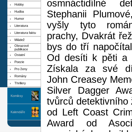
osmnáctidílné de
Hobby
Stephanii Plumové
Hudba
Humor
vyšly tyto romá
Literatura
prachy, Dvakrát ře
Literatura faktu
Mládež
bys do tří napočítal
Obrazové
publikace
Od desíti k pěti a
Ostatní
Poezie
Získala za své dí
Pro ženy
Romány
John Creasey Memor
Thrillery
Silver Dagger Aw
Komiksy
tvůrců detektivního
od Left Coast Crim
Kalendáře
Award od Asocia