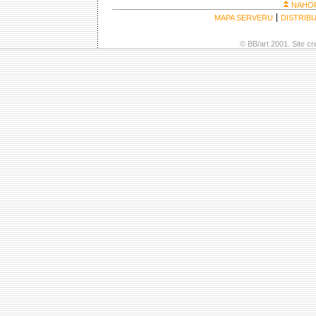
NAHO
MAPA SERVERU
DISTRIB
© BB/art 2001. Site c