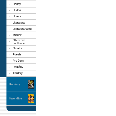
Hobby
Hudba
Humor
Literatura
Literatura faktu
Mládež
Obrazové
publikace
Ostatní
Poezie
Pro ženy
Romány
Thrillery
Komiksy
Kalendáře