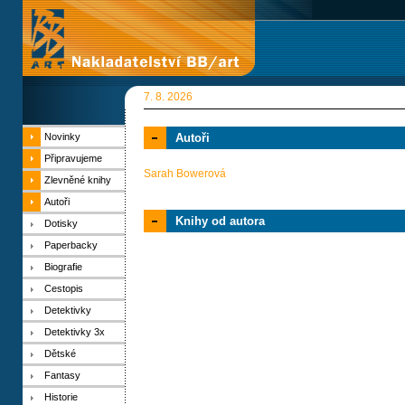
7. 8. 2026
Novinky
Autoři
Připravujeme
Sarah Bowerová
Zlevněné knihy
Autoři
Knihy od autora
Dotisky
Paperbacky
Biografie
Cestopis
Detektivky
Detektivky 3x
Dětské
Fantasy
Historie