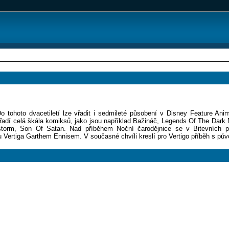
 tohoto dvacetiletí lze vřadit i sedmileté působení v Disney Feature Anim
e řadí celá škála komiksů, jako jsou například Bažináč, Legends Of The Dar
torm, Son Of Satan. Nad příběhem Noční čarodějnice se v Bitevních 
ertiga Garthem Ennisem. V současné chvíli kreslí pro Vertigo příběh s pů