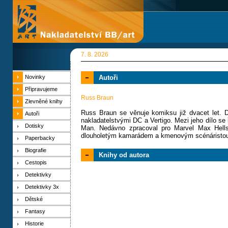
7. 8. 2026
Novinky
Autoři
Připravujeme
Russ Braun
Zlevněné knihy
Russ Braun se věnuje komiksu již dvacet let. Do
Autoři
nakladatelstvými DC a Vertigo. Mezi jeho dílo s
Dotisky
Man. Nedávno zpracoval pro Marvel Max Hells
dlouholetým kamarádem a kmenovým scénáristou V
Paperbacky
Biografie
Knihy od autora
Cestopis
Detektivky
Detektivky 3x
Dětské
Fantasy
Historie