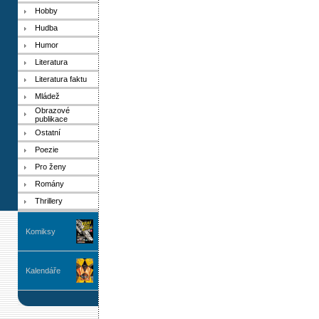
Hobby
Hudba
Humor
Literatura
Literatura faktu
Mládež
Obrazové
publikace
Ostatní
Poezie
Pro ženy
Romány
Thrillery
Komiksy
Kalendáře