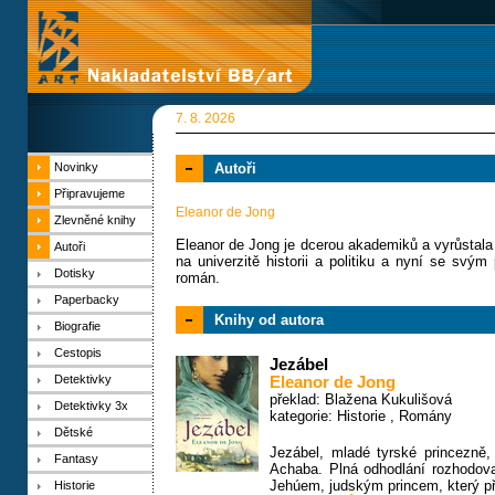
7. 8. 2026
Novinky
Autoři
Připravujeme
Eleanor de Jong
Zlevněné knihy
Eleanor de Jong je dcerou akademiků a vyrůstala 
Autoři
na univerzitě historii a politiku a nyní se svým 
Dotisky
román.
Paperbacky
Knihy od autora
Biografie
Cestopis
Jezábel
Detektivky
Eleanor de Jong
překlad: Blažena Kukulišová
Detektivky 3x
kategorie:
Historie
,
Romány
Dětské
Jezábel, mladé tyrské princezně,
Fantasy
Achaba. Plná odhodlání rozhodova
Jehúem, judským princem, který při
Historie