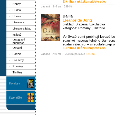
E-knihu a ukázku najdete zde.
Hobby
vázaná | 344 str. |
299 Kč
Hudba
Dalila
Humor
Eleanor de Jong
Literatura
překlad: Blažena Kukulišová
kategorie:
Romány
,
Historie
Literatura faktu
Mládež
Ve Svaté zemi probíhají krvavé boje
Obrazové
zdánlivě neporazitelného Samsona,
publikace
zdatní válečníci – si zoufale přejí 
Ostatní
E-knihu a ukázku najdete zde.
Poezie
vázaná | 280 str. |
269 Kč
po slevě
134 Kč
Pro ženy
Romány
Thrillery
Komiksy
Kalendáře