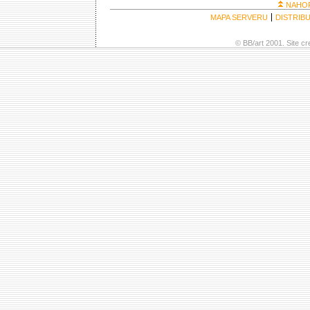
NAHO
MAPA SERVERU
DISTRIB
© BB/art 2001. Site c