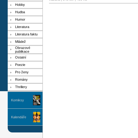
Hobby
Hudba
Humor
Literatura
Literatura faktu
Mládež
Obrazové
publikace
Ostatní
Poezie
Pro ženy
Romány
Thrillery
Komiksy
Kalendáře