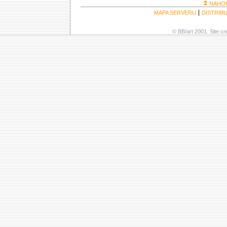
NAHO
MAPA SERVERU
DISTRIB
© BB/art 2001. Site c