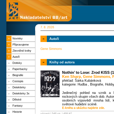
7. 8. 2026
Novinky
Autoři
Připravujeme
Gene Simmons
Zlevněné knihy
Autoři
Knihy od autora
Dotisky
Paperbacky
Nothin’ to Lose: Zrod KISS (
Biografie
Ken Sharp
,
Gene Simmons
,
překlad: Šárka Kubánková
Cestopis
kategorie:
Hudba
,
Biografie
,
Hobb
Detektivky
Jedinečný pohled na vznik a h
Detektivky 3x
rockových skupin všech dob. Autor
Dětské
osobních výpovědí mnoha lidí, k
světové hudební scéně.
Fantasy
E-knihu a ukázku najdete zde.
Historie
vázaná | 548 str. |
499 Kč