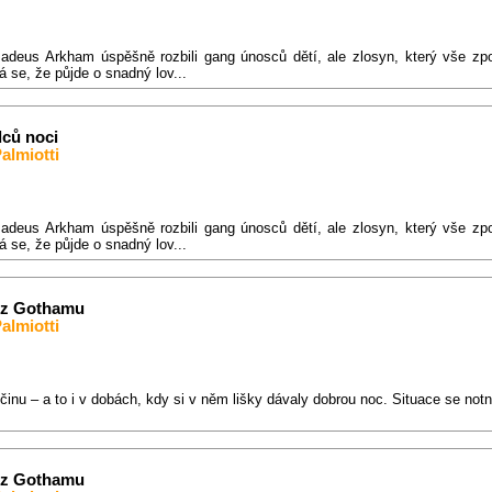
adeus Arkham úspěšně rozbili gang únosců dětí, ale zlosyn, který vše zpov
 se, že půjde o snadný lov...
dců noci
almiotti
adeus Arkham úspěšně rozbili gang únosců dětí, ale zlosyn, který vše zpov
 se, že půjde o snadný lov...
i z Gothamu
almiotti
inu – a to i v dobách, kdy si v něm lišky dávaly dobrou noc. Situace se notn
i z Gothamu