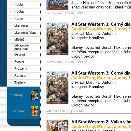
Jonah Hex dobře ví, že jeho oškli
Hobby
snad všechny ohavnosti, které můž
Hudba
brožovaná | 176 str. |
499 Kč
Humor
All Star Western 3: Černý di
Literatura
Justin Gray
,
Moritat
,
Jimmy P
Literatura faktu
překlad: Martin D. Antonín
kategorie:
Komiksy
Mládež
Obrazové
Slavný lovec lidí Jonah Hex se n
publikace
zmíněná receptura pochází z labo
Ostatní
ulicích peklo!
Poezie
brožovaná | 176 str. |
499 Kč
Pro ženy
All Star Western 3: Černý di
Romány
Justin Gray
,
Moritat
,
Jimmy P
překlad: Martin D. Antonín
Thrillery
kategorie:
Komiksy
Komiksy
Slavný lovec lidí Jonah Hex se n
zmíněná receptura pochází z labo
ulicích peklo!
vázaná | 176 str. |
699 Kč
Kalendáře
All Star Western 2: Válka vlá
Justin Gray
,
Moritat
,
Jimmy P