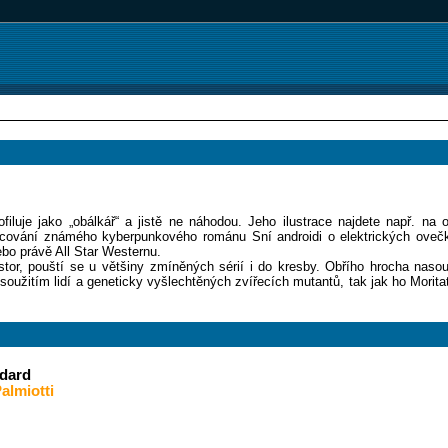
iluje jako „obálkář“ a jistě ne náhodou. Jeho ilustrace najdete např. na o
acování známého kyberpunkového románu Sní androidi o elektrických ovečk
ebo právě All Star Westernu.
stor, pouští se u většiny zmíněných sérií i do kresby. Obřího hrocha na
soužitím lidí a geneticky vyšlechtěných zvířecích mutantů, tak jak ho Morita
ndard
almiotti