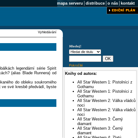
mapa serveru
distribuce
o nás
kontakt
Vyhledávání
Pokročilé
bálkách legendární série Spirit
ách? (alias Blade Runnera) od
Knihy od autora:
soukaného do obleku soukromého
All Star Western 1: Pistolníci z
t ve své kresbě předvádí, byste
Gothamu
All Star Western 1: Pistolníci z
Gothamu
All Star Western 2: Válka vládců
noci
All Star Western 2: Válka vládců
noci
All Star Western 3: Černý
diamant
All Star Western 3: Černý
diamant
All Star Western 4: Zlatý