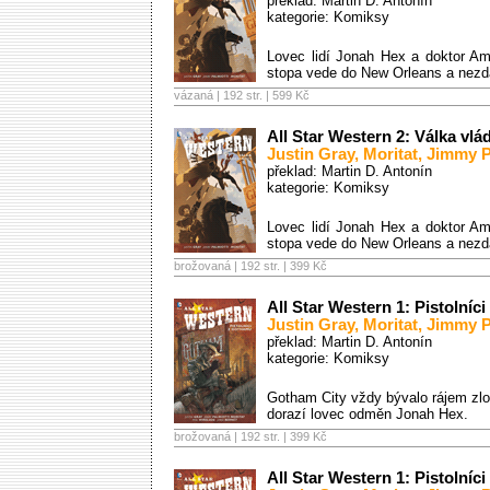
překlad: Martin D. Antonín
kategorie:
Komiksy
Lovec lidí Jonah Hex a doktor Am
stopa vede do New Orleans a nezdá
vázaná | 192 str. |
599 Kč
All Star Western 2: Válka vlá
Justin Gray
,
Moritat
,
Jimmy P
překlad: Martin D. Antonín
kategorie:
Komiksy
Lovec lidí Jonah Hex a doktor Am
stopa vede do New Orleans a nezdá
brožovaná | 192 str. |
399 Kč
All Star Western 1: Pistolníc
Justin Gray
,
Moritat
,
Jimmy P
překlad: Martin D. Antonín
kategorie:
Komiksy
Gotham City vždy bývalo rájem zloč
dorazí lovec odměn Jonah Hex.
brožovaná | 192 str. |
399 Kč
All Star Western 1: Pistolníc