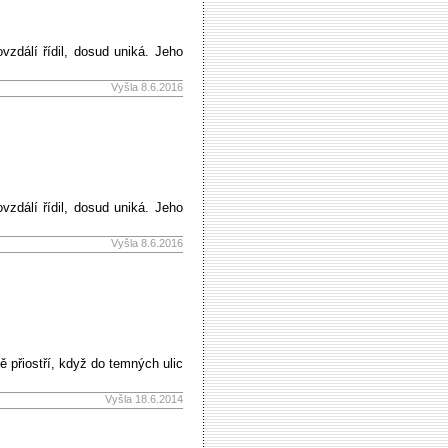
zdálí řídil, dosud uniká. Jeho
Vyšla 8.6.2016
zdálí řídil, dosud uniká. Jeho
Vyšla 8.6.2016
ě přiostří, když do temných ulic
Vyšla 18.6.2014