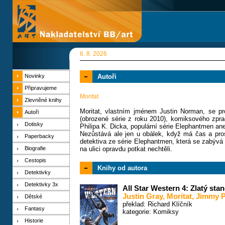
6. 8. 2026
Novinky
Autoři
Připravujeme
Moritat
Zlevněné knihy
Moritat, vlastním jménem Justin Norman, se prof
Autoři
(obrozené série z roku 2010), komiksového zpr
Dotisky
Philipa K. Dicka, populární série Elephantmen an
Nezůstává ale jen u obálek, když má čas a pro
Paperbacky
detektiva ze série Elephantmen, která se zabývá 
Biografie
na ulici opravdu potkat nechtěli.
Cestopis
Knihy od autora
Detektivky
Detektivky 3x
All Star Western 4: Zlatý sta
Justin Gray
,
Moritat
,
Jimmy P
Dětské
překlad: Richard Klíčník
Fantasy
kategorie:
Komiksy
Historie