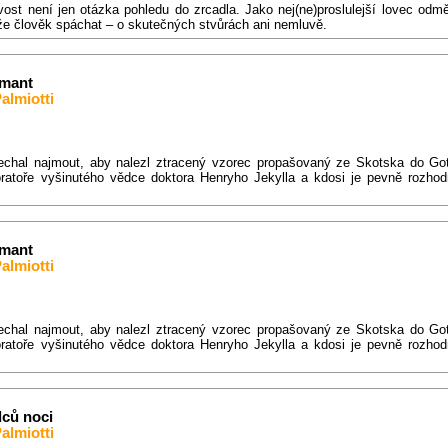
vost není jen otázka pohledu do zrcadla. Jako nej(ne)proslulejší lovec od
e člověk spáchat – o skutečných stvůrách ani nemluvě.
amant
almiotti
echal najmout, aby nalezl ztracený vzorec propašovaný ze Skotska do Go
ratoře vyšinutého vědce doktora Henryho Jekylla a kdosi je pevně rozhod
amant
almiotti
echal najmout, aby nalezl ztracený vzorec propašovaný ze Skotska do Go
ratoře vyšinutého vědce doktora Henryho Jekylla a kdosi je pevně rozhod
dců noci
almiotti