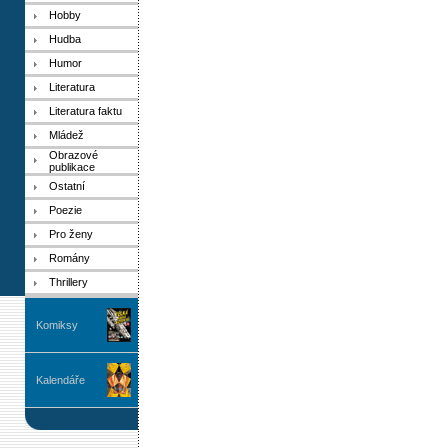
Hobby
Hudba
Humor
Literatura
Literatura faktu
Mládež
Obrazové
publikace
Ostatní
Poezie
Pro ženy
Romány
Thrillery
Komiksy
Kalendáře