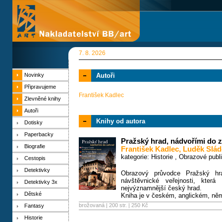
7. 8. 2026
Novinky
Autoři
Připravujeme
František Kadlec
Zlevněné knihy
Autoři
Knihy od autora
Dotisky
Paperbacky
Pražský hrad, nádvořími do 
Biografie
František Kadlec
,
Luděk Slád
kategorie:
Historie
,
Obrazové publ
Cestopis
Detektivky
Obrazový průvodce Pražský hra
návštěvnické veřejnosti, která
Detektivky 3x
nejvýznamnější český hrad.
Dětské
Kniha je v českém, anglickém, n
brožovaná | 200 str. |
250 Kč
Fantasy
Historie