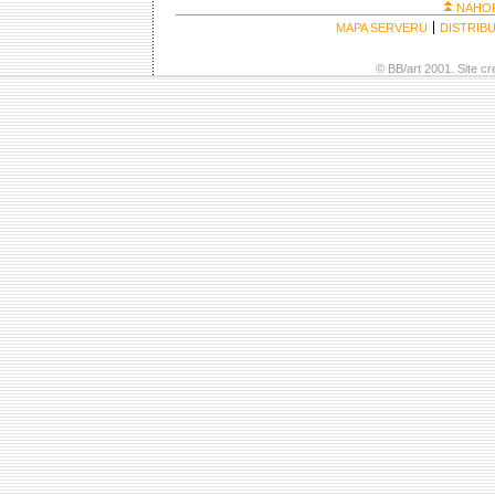
NAHO
MAPA SERVERU
DISTRIB
© BB/art 2001. Site c