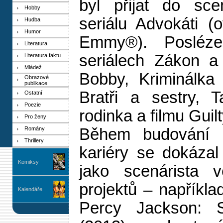
byl přijat do sce
Hobby
seriálu Advokáti 
Hudba
Humor
Emmy®). Posléze
Literatura
seriálech Zákon a
Literatura faktu
Mládež
Bobby, Kriminálka 
Obrazové
publikace
Bratři a sestry, 
Ostatní
Poezie
rodinka a filmu Guilt
Pro ženy
Romány
Během budování ú
Thrillery
kariéry se dokázal 
Komiksy
jako scenárista v
projektů – napříkla
Kalendáře
Percy Jackson: 