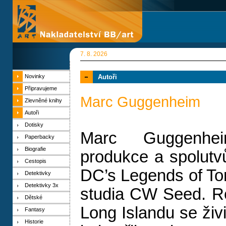
7. 8. 2026
Novinky
Autoři
Připravujeme
Marc Guggenheim
Zlevněné knihy
Autoři
Dotisky
Marc Guggenhe
Paperbacky
Biografie
produkce a spolutvů
Cestopis
DC’s Legends of To
Detektivky
Detektivky 3x
studia CW Seed. R
Dětské
Long Islandu se živi
Fantasy
Historie