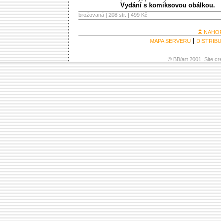
Vydání s komiksovou obálkou.
brožovaná | 208 str. |
499 Kč
NAHO
MAPA SERVERU
DISTRIB
© BB/art 2001. Site c