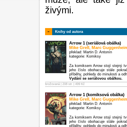
živými.
Knihy od autora
Arrow 1 (seriálová obálka)
Mike Grell
,
Marc Guggenhei
překlad: Martin D. Antonín
kategorie:
Komiksy
Za komiksem Arrow stojí stejný t
jeho číslo obohacuje stále pokra
příběhy, pohledy do minulosti a od
Vydání se seriálovou obálkou.
brožovaná | 208 str. |
499 Kč
Arrow 1 (komiksová obálka)
Mike Grell
,
Marc Guggenhei
překlad: Martin D. Antonín
kategorie:
Komiksy
Za komiksem Arrow stojí stejný t
jeho číslo obohacuje stále pokra
příběhy, pohledy do minulosti a od