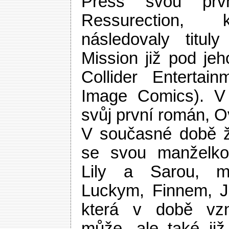
Press svou první
Ressurection, 
následovaly titu
Mission již pod jeh
Collider Entertain
Image Comics). V
svůj první román, 
V současné době ž
se svou manželko
Lily a Sarou, m
Luckym, Finnem, J
která v době vzn
může, ale také ji