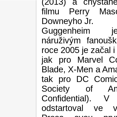
(2013) a chystané
filmu Perry Mas
Downeyho Jr.
Guggenheim je
náruživým fanouš
roce 2005 je začal i
jak pro Marvel Co
Blade, X-Men a Ama
tak pro DC Comics
Society of Am
Confidential). V
odstartoval ve v