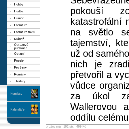
Sebevražed
Hobby
pokouší z
Hudba
Humor
katastrofáln
Literatura
na světlo s
Literatura faktu
Mládež
tajemství, k
Obrazové
publikace
už od samého
Ostatní
Poezie
nich je zrad
Pro ženy
přetvořil a vy
Romány
Thrillery
vůdce organi
za úkol za
Komiksy
Wallerovou a
Kalendáře
oddílu celému 
brožovaná | 192 str. |
499 Kč