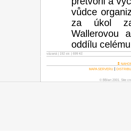
přetvořil a vy
vůdce organi
za úkol za
Wallerovou a
oddílu celému 
vázaná | 192 str. |
699 Kč
NAHO
MAPA SERVERU
DISTRIB
© BB/art 2001. Site c