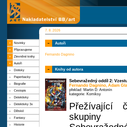
7. 8. 2026
Novinky
Autoři
Připravujeme
Fernando Dagnino
Zlevněné knihy
Autoři
Knihy od autora
Dotisky
Paperbacky
Sebevražedný oddíl 2: Vzestu
Biografie
Fernando Dagnino
,
Adam Gl
překlad: Martin D. Antonín
Cestopis
kategorie:
Komiksy
Detektivky
Přežívající 
Detektivky 3x
Dětské
skupin
Fantasy
Historie