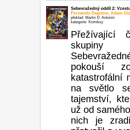
Sebevražedný oddíl 2: Vzestu
Fernando Dagnino
,
Adam Gl
překlad: Martin D. Antonín
kategorie:
Komiksy
Přežívající 
skupin
Sebevražed
pokouší z
katastrofáln
na světlo s
tajemství, k
už od samého
nich je zrad