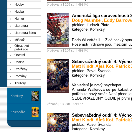
Hobby
brožovaná | 208 str. |
499 Kč
Hudba
Americká liga spravedlnosti 
Humor
Doug Mahnke
,
Eddy Barrow
překlad: Ľudovít Plata
Literatura
kategorie:
Komiksy
Literatura faktu
Padouši zvítězili... Zločinecký syn
Mládež
Pozemští hrdinové jsou mezitím uv
Obrazové
publikace
brožovaná | 184 str. |
499 Kč
Ostatní
Sebevražedný oddíl 4: Výchov
Poezie
Matt Kindt
,
Aleš Kot
,
Patrick 
Pro ženy
překlad: Pavel Švanda
kategorie:
Komiksy
Romány
Thrillery
Ve vedení je nový psychopat!
Amanda Wallerová se po katastrof
potřebuje nový směr. Není přece j
Komiksy
SEBEVRAŽEDNÝ ODDÍL je první prác
vázaná | 136 str. |
599 Kč
Kalendáře
Sebevražedný oddíl 4: Výchov
Matt Kindt
,
Aleš Kot
,
Patrick 
překlad: Pavel Švanda
kategorie:
Komiksy