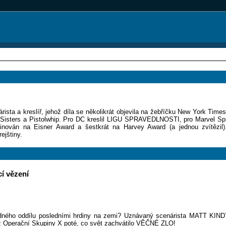
sta a kreslíř, jehož díla se několikrát objevila na žebříčku New York Times
 Sisters a Pistolwhip. Pro DC kreslil LIGU SPRAVEDLNOSTI, pro Marvel Sp
nominován na Eisner Award a šestkrát na Harvey Award (a jednou zvítězil
ejštiny.
í vězení
dného oddílu posledními hrdiny na zemi? Uznávaný scenárista MATT KIN
 z Operační Skupiny X poté, co svět zachvátilo VĚČNÉ ZLO!