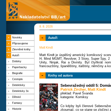
8. 8. 2026
Novinky
Autoři
Připravujeme
Matt Kindt
Zlevněné knihy
Matt Kindt je úspěšný americký komiksový scenári
Autoři
H, Mind MGMT, Revolver, 3 Story, Super Spy, 2
Dotisky
Unity, Ninjak, Rai a Divinity. Byl čtyřikrát 
francouzštiny, španělštiny, italštiny, němčiny a kor
Paperbacky
Biografie
Knihy od autora
Cestopis
Detektivky
Sebevražedný oddíl 5: Domác
Patrick Zircher
,
Matt Kindt
Detektivky 3x
překlad: Pavel Švanda
kategorie:
Komiksy
Dětské
Fantasy
Co kdyby byli členové Sebevraže
Historie
zkoumají, co se stane se zločinci