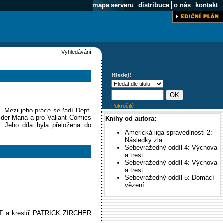
mapa serveru
distribuce
o nás
kontakt
Vyhledávání
Pokročilé
. Mezi jeho práce se řadí Dept.
ider-Mana a pro Valiant Comics
Knihy od autora:
). Jeho díla byla přeložena do
Americká liga spravedlnosti 2:
Následky zla
Sebevražedný oddíl 4: Výchova
a trest
Sebevražedný oddíl 4: Výchova
a trest
Sebevražedný oddíl 5: Domácí
vězení
DT a kreslíř PATRICK ZIRCHER