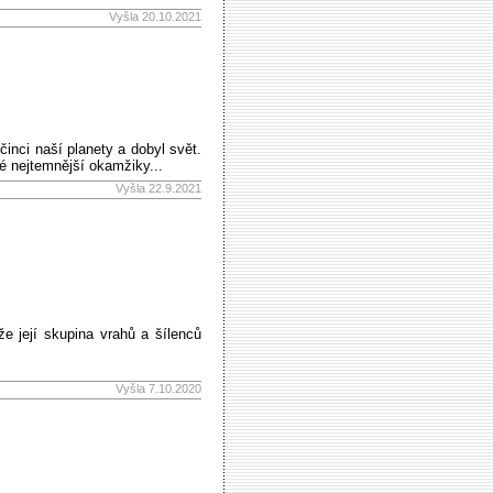
Vyšla 20.10.2021
činci naší planety a dobyl svět.
é nejtemnější okamžiky...
Vyšla 22.9.2021
e její skupina vrahů a šílenců
Vyšla 7.10.2020