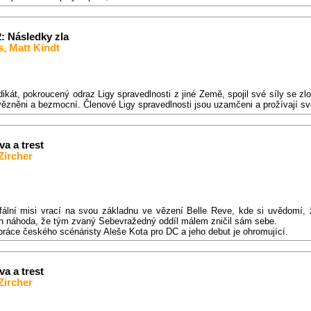
2: Následky zla
s
,
Matt Kindt
dikát, pokroucený odraz Ligy spravedlnosti z jiné Země, spojil své síly se zlo
ězněni a bezmocní. Členové Ligy spravedlnosti jsou uzamčeni a prožívají sv
a a trest
Zircher
ální misi vrací na svou základnu ve vězení Belle Reve, kde si uvědomí, ž
en náhoda, že tým zvaný Sebevražedný oddíl málem zničil sám sebe.
e českého scénáristy Aleše Kota pro DC a jeho debut je ohromující.
a a trest
Zircher