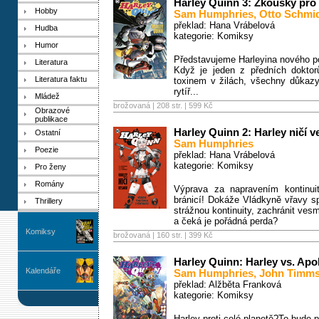
Harley Quinn 3: Zkoušky pro
Hobby
Sam Humphries
,
Otto Schmi
překlad: Hana Vrábelová
Hudba
kategorie:
Komiksy
Humor
Představujeme Harleyina nového
Literatura
Když je jeden z předních dokto
Literatura faktu
toxinem v žilách, všechny důkazy
rytíř...
Mládež
brožovaná | 208 str. |
599 Kč
Obrazové
publikace
Harley Quinn 2: Harley ničí v
Ostatní
Sam Humphries
Poezie
překlad: Hana Vrábelová
kategorie:
Komiksy
Pro ženy
Romány
Výprava za napravením kontinu
bránicí! Dokáže Vládkyně vřavy s
Thrillery
strážnou kontinuity, zachránit ves
a čeká je pořádná perda?
Komiksy
brožovaná | 160 str. |
399 Kč
Harley Quinn: Harley vs. Apo
Kalendáře
Sam Humphries
,
John Timm
překlad: Alžběta Franková
kategorie:
Komiksy
Harley proti celé planetě?To bude p