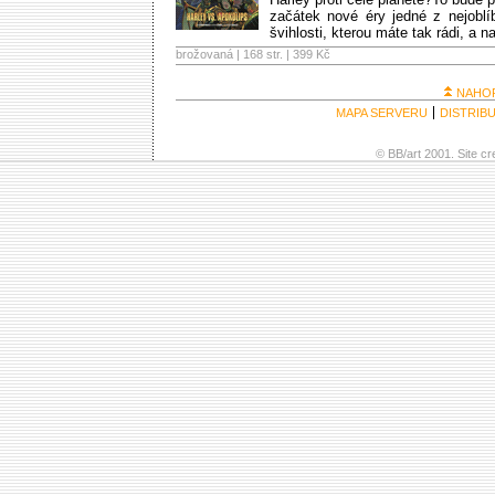
začátek nové éry jedné z nejoblí
švihlosti, kterou máte tak rádi, a 
brožovaná | 168 str. |
399 Kč
NAHO
MAPA SERVERU
DISTRIB
© BB/art 2001. Site c