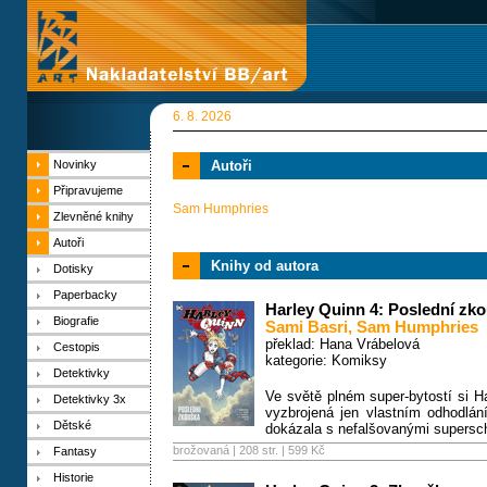
6. 8. 2026
Novinky
Autoři
Připravujeme
Sam Humphries
Zlevněné knihy
Autoři
Knihy od autora
Dotisky
Paperbacky
Harley Quinn 4: Poslední zk
Biografie
Sami Basri
,
Sam Humphries
překlad: Hana Vrábelová
Cestopis
kategorie:
Komiksy
Detektivky
Ve světě plném super-bytostí si H
Detektivky 3x
vyzbrojená jen vlastním odhodlán
Dětské
dokázala s nefalšovanými supersc
brožovaná | 208 str. |
599 Kč
Fantasy
Historie