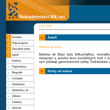
6. 8. 2026
Novinky
Autoři
Připravujeme
Marlena de Blasi
Zlevněné knihy
Marlena de Blasi byla šéfkuchařkou, novinářko
Autoři
restaurací a autorka dvou kuchařských knih o 
Dotisky
nyní pořádají gastronomické výlety Toskánskem a
Paperbacky
Knihy od autora
Biografie
Cestopis
Detektivky
Detektivky 3x
Dětské
Fantasy
Historie