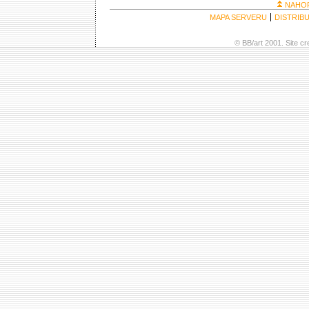
NAHO
MAPA SERVERU
DISTRIB
© BB/art 2001. Site c