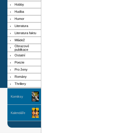
Hobby
Hudba
Humor
Literatura
Literatura faktu
Mládež
Obrazové
publikace
Ostatní
Poezie
Pro ženy
Romány
Thrillery
Komiksy
Kalendáře