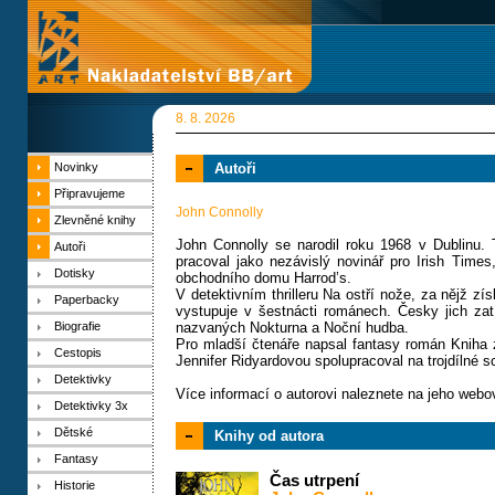
8. 8. 2026
Novinky
Autoři
Připravujeme
John Connolly
Zlevněné knihy
John Connolly se narodil roku 1968 v Dublinu. T
Autoři
pracoval jako nezávislý novinář pro Irish Times
Dotisky
obchodního domu Harrod’s.
V detektivním thrilleru Na ostří nože, za nějž z
Paperbacky
vystupuje v šestnácti románech. Česky jich za
Biografie
nazvaných Nokturna a Noční hudba.
Pro mladší čtenáře napsal fantasy román Kniha z
Cestopis
Jennifer Ridyardovou spolupracoval na trojdílné sc
Detektivky
Více informací o autorovi naleznete na jeho web
Detektivky 3x
Dětské
Knihy od autora
Fantasy
Čas utrpení
Historie