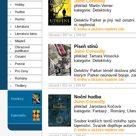
John Connolly
Hobby
překlad: Martin Verner
kategorie:
Detektivky
Hudba
Humor
Detektiv Parker je jiný než ostatní
ní nepřestat.
Literatura
E-knihu a ukázku najdete zde.
Literatura faktu
Vázaná | 392 str. |
349 Kč
Mládež
Píseň stínů
Obrazové
publikace
John Connolly
překlad: Tamara Vosecká
Ostatní
kategorie:
Detektivky
Poezie
Detektiv Parker téměř doslova přež
Pro ženy
kterým Parker neúnavně bojuje, zaú
Romány
E-knihu a ukázku najdete zde.
vázaná | 352 str. |
299 Kč
Thrillery
Noční hudba
Komiksy
John Connolly
překlad: Jaroslava Kočová
kategorie:
Fantasy
,
Romány
,
Liter
Kalendáře
Soubor kratších textů irského spi
tajemství. Svazek doplňuje autorův l
E-knihu a ukázku najdete zde.
vázaná | 368 str. |
299 Kč