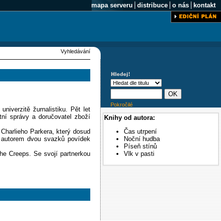
mapa serveru
distribuce
o nás
kontakt
Vyhledávání
Pokročilé
niverzitě žurnalistiku. Pět let
átní správy a doručovatel zboží
Knihy od autora:
 Charlieho Parkera, který dosud
Čas utrpení
ly autorem dvou svazků povídek
Noční hudba
Píseň stínů
he Creeps. Se svojí partnerkou
Vlk v pasti