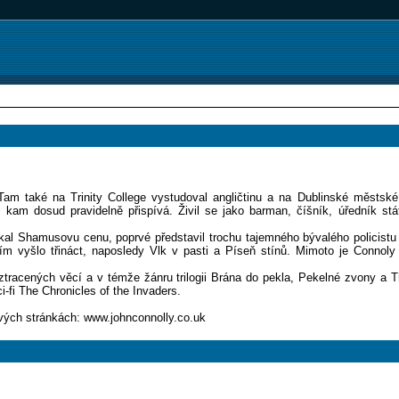
am také na Trinity College vystudoval angličtinu a na Dublinské městské u
, kam dosud pravidelně přispívá. Živil se jako barman, číšník, úředník st
ískal Shamusovu cenu, poprvé představil trochu tajemného bývalého policistu
tím vyšlo třináct, naposledy Vlk v pasti a Píseň stínů. Mimoto je Conno
tracených věcí a v témže žánru trilogii Brána do pekla, Pekelné zvony a T
i-fi The Chronicles of the Invaders.
ových stránkách: www.johnconnolly.co.uk