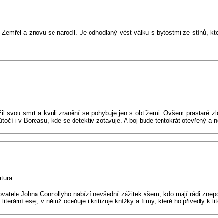
. Zemřel a znovu se narodil. Je odhodlaný vést válku s bytostmi ze stínů, kter
il svou smrt a kvůli zranění se pohybuje jen s obtížemi. Ovšem prastaré zlo 
točí i v Boreasu, kde se detektiv zotavuje. A boj bude tentokrát otevřený a 
atura
sovatele Johna Connollyho nabízí nevšední zážitek všem, kdo mají rádi znepo
iterární esej, v němž oceňuje i kritizuje knížky a filmy, které ho přivedly k lit