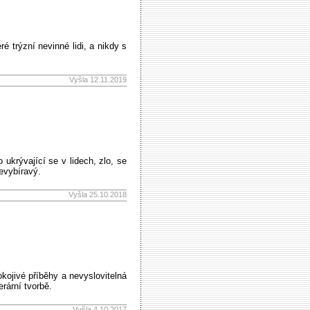
é trýzní nevinné lidi, a nikdy s
Vyšla 12.11.2019
ukrývající se v lidech, zlo, se
nevybíravý.
Vyšla 25.10.2018
kojivé příběhy a nevyslovitelná
erární tvorbě.
Vyšla 4.10.2017