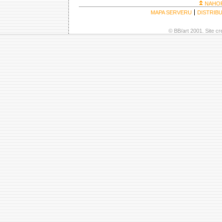
NAHO
MAPA SERVERU
DISTRIB
© BB/art 2001. Site c