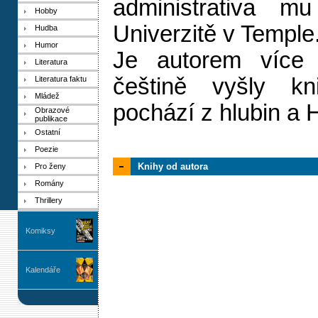
administrativa m
Hobby
Univerzitě v Temple
Hudba
Humor
Je autorem více
Literatura
češtině vyšly k
Literatura faktu
Mládež
pochází z hlubin a 
Obrazové
publikace
Ostatní
Poezie
Knihy od autora
Pro ženy
Romány
Thrillery
Komiksy
Kalendáře