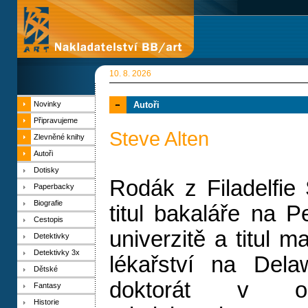
10. 8. 2026
Novinky
Autoři
Připravujeme
Steve Alten
Zlevněné knihy
Autoři
Dotisky
Rodák z Filadelfie 
Paperbacky
Biografie
titul bakaláře na P
Cestopis
univerzitě a titul m
Detektivky
Detektivky 3x
lékařství na Delaw
Dětské
doktorát v ob
Fantasy
Historie