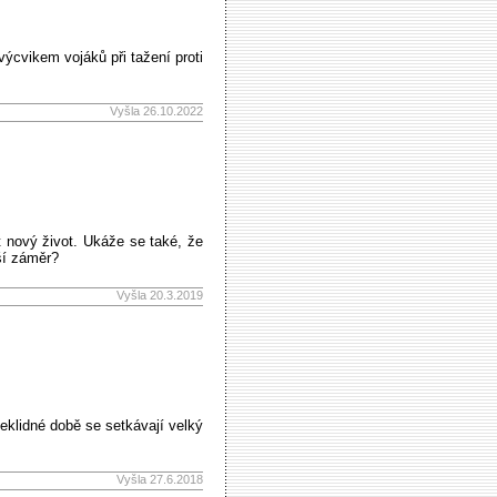
ýcvikem vojáků při tažení proti
Vyšla 26.10.2022
ít nový život. Ukáže se také, že
ší záměr?
Vyšla 20.3.2019
neklidné době se setkávají velký
Vyšla 27.6.2018