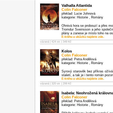
Valhalla Atlantida
Colin Falconer
překlad: Lucie Johnová
kategorie:
Historie
,
Romány
Ohnivá hora se probouzí a přes moř
Tromdur Sveinsson a jeho společní
plány a zanese je místo toho na o
E-knihu a ukázku najdete zde.
vázaná | 424 str. |
349 Kč
Kolos
Colin Falconer
překlad: Petra Andělová
kategorie:
Historie
,
Romány
Syrový starověk bez příkras ožívá…
staletí, a tak je i tento román po
E-knihu a ukázku najdete zde.
vázaná | 320 str. |
299 Kč
Isabela: Neohrožená královn
Colin Falconer
překlad: Petra Andělová
kategorie:
Historie
,
Romány