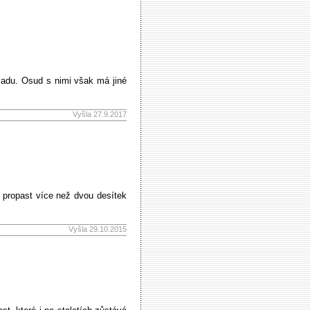
sadu. Osud s nimi však má jiné
Vyšla 27.9.2017
s propast více než dvou desítek
Vyšla 29.10.2015