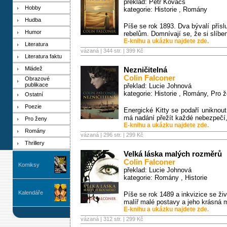
překlad: Petr Kovács
Hobby
kategorie:
Historie
,
Romány
Hudba
Píše se rok 1893. Dva bývalí přísl
Humor
rebelům. Domnívají se, že si slíbe
E-knihu a ukázku najdete zde.
Literatura
vázaná | 344 str. |
399 Kč
Literatura faktu
Mládež
Nezničitelná
Colin Falconer
Obrazové
publikace
překlad: Lucie Johnová
kategorie:
Historie
,
Romány
,
Pro 
Ostatní
Poezie
Energické Kitty se podaří uniknout
má nadání přežít každé nebezpečí, 
Pro ženy
E-knihu a ukázku najdete zde.
Romány
vázaná | 296 str. |
299 Kč
Thrillery
Velká láska malých rozměrů
Colin Falconer
Komiksy
překlad: Lucie Johnová
kategorie:
Romány
,
Historie
Kalendáře
Píše se rok 1489 a inkvizice se ži
malíř malé postavy a jeho krásná m
E-knihu a ukázku najdete zde.
vázaná | 312 str. |
299 Kč