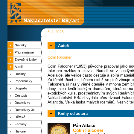
6. 8. 2026
Novinky
Autoři
Připravujeme
Colin Falconer
Zlevněné knihy
Colin Falconer (*1953) původně pracoval jako n
Autoři
také pro rozhlas a televizi. Narodil se v Londýn
Dotisky
Adelaide, ale velice často cestuje a sbírá materiál
Za téměř třicet let, během nichž se plně věnuje 
Paperbacky
Falconera si našly věrné čtenáře v mnoha zemích 
Biografie
doby, ale i kvůli lidským dramatům, která se n
exotických kulis, prostřednictvím svých literární
Cestopis
Nakladatelství BB/art vydalo přes dvacet Falcon
Atlantida, Velká láska malých rozměrů, Nezničitel
Detektivky
Detektivky 3x
Knihy od autora
Dětské
Fantasy
Pán Atlasu
Colin Falconer
Historie