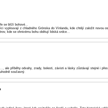
e se blíží bohové...
ci vyplouvají z chladného Grónska do Vínlandu, kde chtějí založit novou o
strov, kde se ohnivému bohu obětují lidská srdce…
, ale příběhy odvahy, zrady, bolesti, závisti a lásky zůstávají stejné i pře
zoruhodně současný.
a