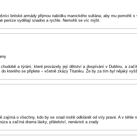
ušníci britské armády přijmou nabídku marockého sultána, aby mu pomohli s v
né peníze vydělají snadno a rychle. Nemohli se víc mýlit.
ženy
 chudobě a týrání, které provázely její dětství a dospívání v Dublinu, a zač
do kterého se připlete – včetně zkázy Titaniku. Že by za tím byl nějaký vyš
vě zajímá o všechny, kdo by se snad mohli odklánět od víry pravé. A v téhle 
úza a začíná drama lásky, přátelství, nenávisti a zrady.