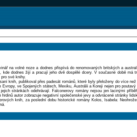
ovinář na volné noze a dodnes přispívá do renomovaných britských a austra
ě, kde dodnes žijí a pracují jeho dvě dospělé dcery. V současné době má tr
 pro své knihy.
psaní knih, publikoval přes padesát románů, které byly přeloženy do více ne
Evropy, ve Spojených státech, Mexiku, Austrálii a Koreji nejen pro poutavý
a jejich stránkách odehrávají. Falconerovy romány nejsou jen lacinými pří
ch hrdinů autor zobrazuje negativní společenské jevy a odvrácené stránky lids
erových knih, za poslední dobu historické romány Kolos, Isabela: Neohrože
ná.