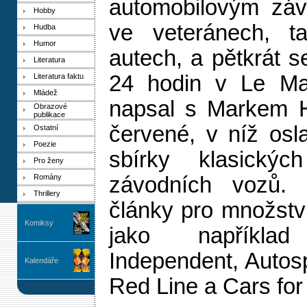
automobilovým záv
Hobby
ve veteránech, t
Hudba
Humor
autech, a pětkrát s
Literatura
24 hodin v Le Ma
Literatura faktu
Mládež
napsal s Markem 
Obrazové
publikace
červené, v níž osl
Ostatní
Poezie
sbírky klasickýc
Pro ženy
Romány
závodních vozů. 
Thrillery
články pro množstv
Komiksy
jako například
Independent, Autosp
Kalendáře
Red Line a Cars for