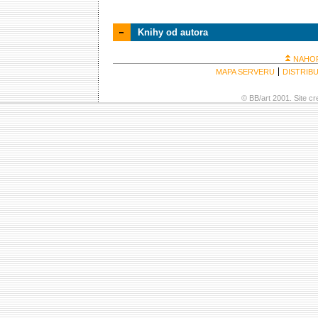
Knihy od autora
NAHO
MAPA SERVERU
DISTRIB
© BB/art 2001. Site c