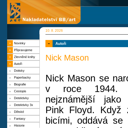
10. 8. 2026
Novinky
Autoři
Připravujeme
Nick Mason
Zlevněné knihy
Autoři
Dotisky
Nick Mason se naro
Paperbacky
Biografie
v roce 1944. 
Cestopis
nejznámější jako
Detektivky
Detektivky 3x
Pink Floyd. Když 
Dětské
bicími, oddává se 
Fantasy
Historie