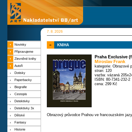
7. 8. 2026
Novinky
KNIHA
Připravujeme
Praha Exclusive (
Zlevněné knihy
Miroslav Frank
Autoři
kategorie:
Obrazové p
stran: 120
Dotisky
vazba: vázaná 205x
ISBN: 80-7341-232-2
Paperbacky
cena: 299 Kč
Biografie
Cestopis
Detektivky
Detektivky 3x
Obrazový průvodce Prahou ve francouzském jazy
Dětské
Fantasy
Historie