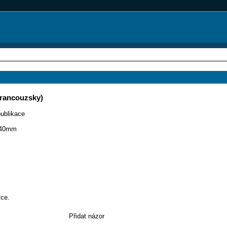
francouzsky)
ublikace
240mm
ce.
Přidat názor