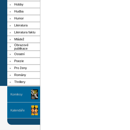
Hobby
Hudba
Humor
Literatura
Literatura faktu
Mládež
Obrazové
publikace
Ostatní
Poezie
Pro ženy
Romány
Thrillery
Komiksy
Kalendáře