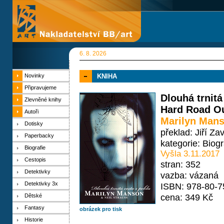
6. 8. 2026
Novinky
KNIHA
Připravujeme
Dlouhá trnitá
Zlevněné knihy
Hard Road Ou
Autoři
Marilyn Man
Dotisky
překlad: Jiří Z
Paperbacky
kategorie:
Biogr
Biografie
Vyšla 3.11.2017
Cestopis
stran: 352
Detektivky
vazba: vázaná
Detektivky 3x
ISBN: 978-80-7
cena: 349 Kč
Dětské
Fantasy
obrázek pro tisk
Historie