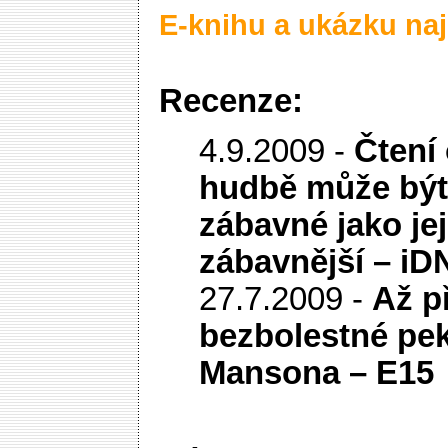
E-knihu a ukázku naj
Recenze:
4.9.2009 -
Čtení
hudbě může být
zábavné jako jej
zábavnější – iD
27.7.2009 -
Až př
bezbolestné pek
Mansona – E15