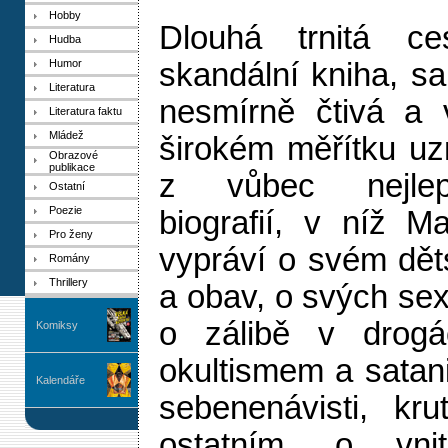
Hobby
Dlouhá trnitá c
Hudba
Humor
skandální kniha, sa
Literatura
nesmírně čtivá a 
Literatura faktu
Mládež
širokém měřítku uz
Obrazové
publikace
z vůbec nejlep
Ostatní
Poezie
biografií, v níž 
Pro ženy
vypráví o svém dět
Romány
Thrillery
a obav, o svých sex
o zálibě v drogá
Komiksy
okultismem a satan
Kalendáře
sebenenávisti, kru
ostatním, o vnitř