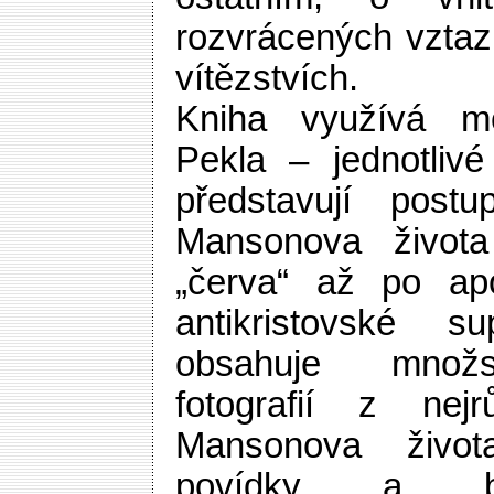
rozvrácených vztaz
vítězstvích.
Kniha využívá m
Pekla – jednotliv
představují post
Mansonova život
„červa“ až po ap
antikristovské s
obsahuje množs
fotografií z nejr
Mansonova život
povídky a b