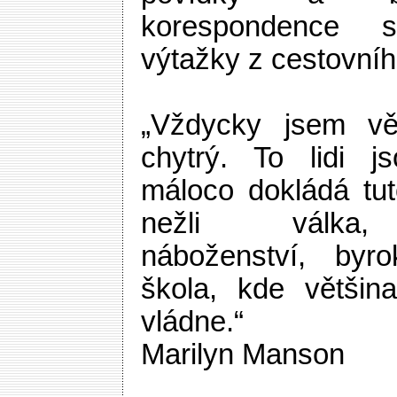
korespondence s
výtažky z cestovníh
„Vždycky jsem věř
chytrý. To lidi j
máloco dokládá tut
nežli válka,
náboženství, byro
škola, kde většin
vládne.“
Marilyn Manson