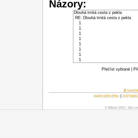
Názory:
Přečíst vybrané
|
Př
NAHO
MAPA SERVERU
DISTRIB
© BB/art 2001. Site c