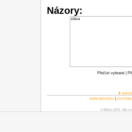
Názory:
Přečíst vybrané
|
Př
NAHO
MAPA SERVERU
DISTRIB
© BB/art 2001. Site c