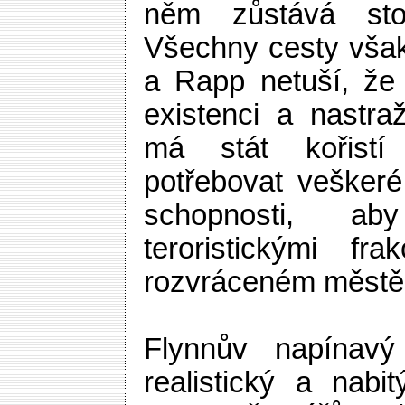
něm zůstává sto
Všechny cesty však
a Rapp netuší, že 
existenci a nastra
má stát kořist
potřebovat veškeré
schopnosti, ab
teroristickými fr
rozvráceném městě
Flynnův napínavý
realistický a nabi