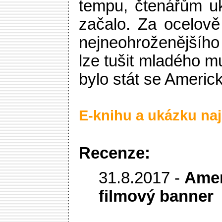
tempu, čtenářům uk
začalo. Za ocelov
nejneohroženějšího
lze tušit mladého 
bylo stát se Americ
E-knihu a ukázku naj
Recenze:
31.8.2017 -
Amer
filmový banner