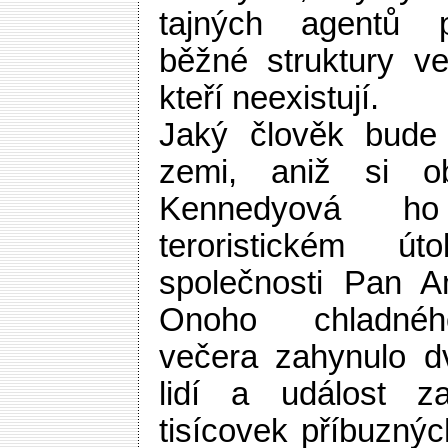
tajných agentů p
běžné struktury ve
kteří neexistují.
Jaký člověk bude 
zemi, aniž si ob
Kennedyová h
teroristickém ú
společnosti Pan A
Onoho chladnéh
večera zahynulo d
lidí a událost z
tisícovek příbuznýc