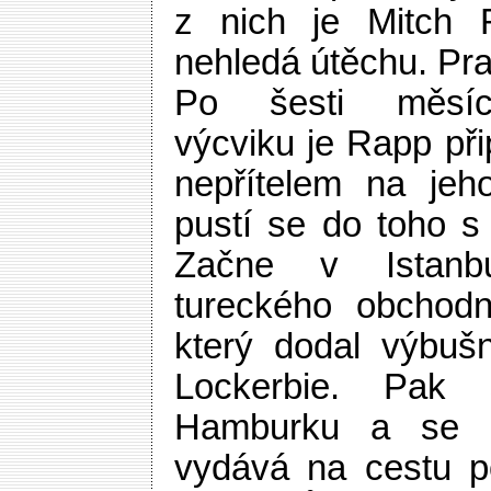
z nich je Mitch 
nehledá útěchu. Pr
Po šesti měsící
výcviku je Rapp při
nepřítelem na je
pustí se do toho s 
Začne v Istanbu
tureckého obchodn
který dodal výbuš
Lockerbie. Pak
Hamburku a se 
vydává na cestu p