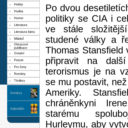
Hobby
Po dvou desetiletíc
Hudba
politiky se CIA i c
Humor
Literatura
ve stále složitějš
Literatura faktu
studené války a ře
Mládež
Obrazové
Thomas Stansfield v
publikace
Ostatní
připravit na dalš
Poezie
Pro ženy
terorismus je na v
Romány
se mu postavit, ne
Thrillery
Ameriky. Stansfi
Komiksy
chráněnkyni Ire
Kalendáře
starému spolubo
Hurleymu, aby vytvo