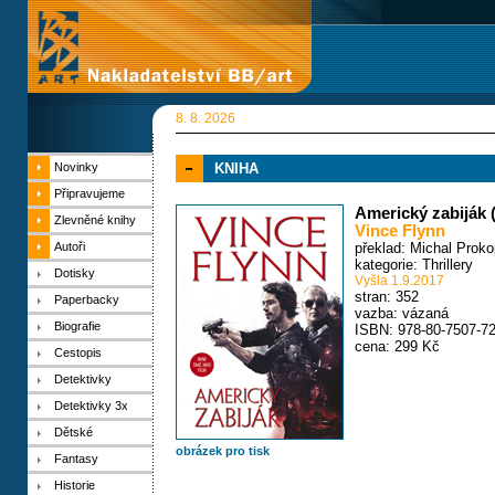
8. 8. 2026
Novinky
KNIHA
Připravujeme
Americký zabiják 
Zlevněné knihy
Vince Flynn
Autoři
překlad: Michal Proko
kategorie:
Thrillery
Dotisky
Vyšla 1.9.2017
stran: 352
Paperbacky
vazba: vázaná
Biografie
ISBN: 978-80-7507-72
cena: 299 Kč
Cestopis
Detektivky
Detektivky 3x
Dětské
obrázek pro tisk
Fantasy
Historie