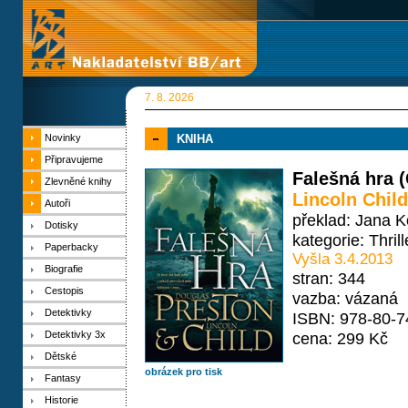
7. 8. 2026
Novinky
KNIHA
Připravujeme
Falešná hra 
Zlevněné knihy
Lincoln Child
Autoři
překlad: Jana K
Dotisky
kategorie:
Thrill
Paperbacky
Vyšla 3.4.2013
Biografie
stran: 344
Cestopis
vazba: vázaná
Detektivky
ISBN: 978-80-7
Detektivky 3x
cena: 299 Kč
Dětské
obrázek pro tisk
Fantasy
Historie