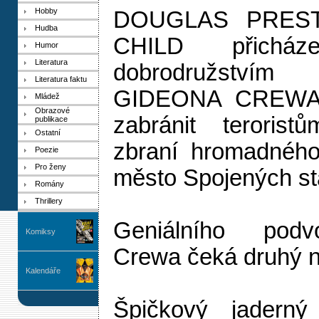
Hobby
DOUGLAS PRES
Hudba
CHILD přichá
Humor
Literatura
dobrodružstvím
Literatura faktu
GIDEONA CREWA.
Mládež
Obrazové
zabránit terorist
publikace
Ostatní
zbraní hromadného
Poezie
Pro ženy
město Spojených st
Romány
Thrillery
Geniálního podv
Komiksy
Crewa čeká druhý n
Kalendáře
Špičkový jaderný