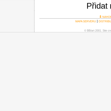
Přidat
NAHO
MAPA SERVERU
DISTRIB
© BB/art 2001. Site c