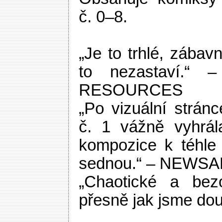
č. 0–8.
„Je to trhlé, zábav
to nezastaví.“
RESOURCES
„Po vizuální strán
č. 1 vážně vyhrála
kompozice k téhle
sednou.“ – NEWS
„Chaotické a bez
přesně jak jsme dou