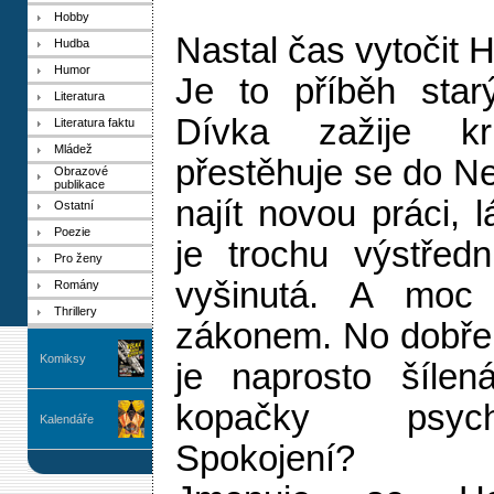
Hobby
Nastal čas vytočit H
Hudba
Humor
Je to příběh star
Literatura
Dívka zažije k
Literatura faktu
Mládež
přestěhuje se do N
Obrazové
publikace
najít novou práci, l
Ostatní
Poezie
je trochu výstřed
Pro ženy
vyšinutá. A moc
Romány
Thrillery
zákonem. No dobře,
Komiksy
je naprosto šílen
kopačky psych
Kalendáře
Spokojení?