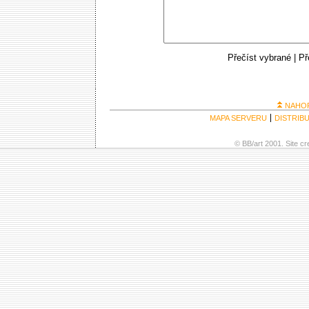
Přečíst vybrané
|
Př
NAHO
MAPA SERVERU
DISTRIB
© BB/art 2001. Site c