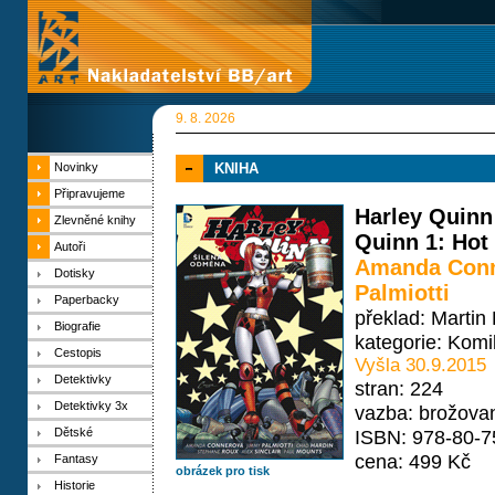
9. 8. 2026
Novinky
KNIHA
Připravujeme
Harley Quinn
Zlevněné knihy
Quinn 1: Hot 
Autoři
Amanda Con
Dotisky
Palmiotti
Paperbacky
překlad: Martin
Biografie
kategorie:
Komi
Cestopis
Vyšla 30.9.2015
Detektivky
stran: 224
Detektivky 3x
vazba: brožova
Dětské
ISBN: 978-80-7
cena: 499 Kč
Fantasy
obrázek pro tisk
Historie