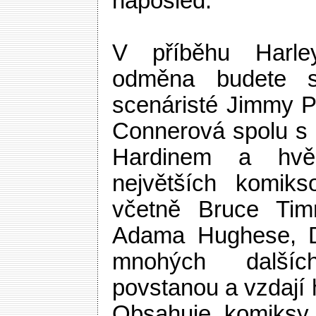
naposled.
V příběhu Harle
odměna budete s
scenáristé Jimmy P
Connerová spolu s
Hardinem a hvě
největších komik
včetně Bruce Tim
Adama Hughese, 
mnohých další
povstanou a vzdají
Obsahuje komiks