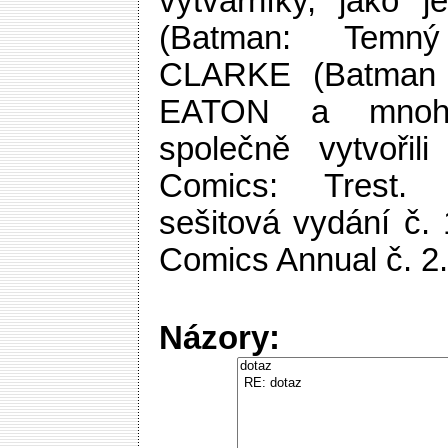
výtvarníky, jako
(Batman: Temný
CLARKE (Batman 
EATON a mnoho
společně vytvořili
Comics: Trest. 
sešitová vydání č.
Comics Annual č. 2.
Názory: