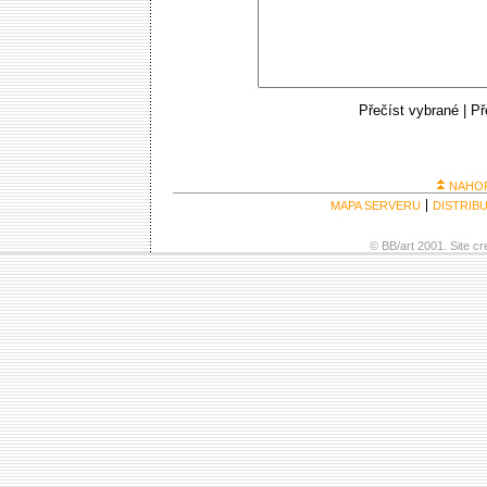
Přečíst vybrané
|
Př
NAHO
MAPA SERVERU
DISTRIB
© BB/art 2001. Site c