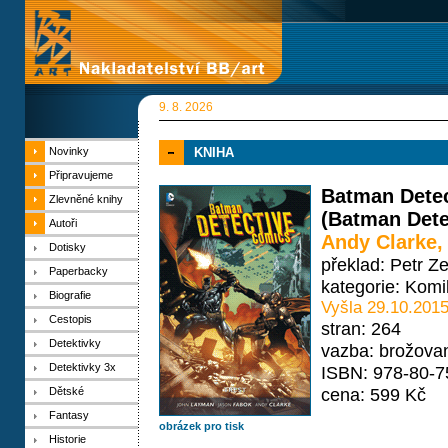
9. 8. 2026
Novinky
KNIHA
Připravujeme
Batman Detec
Zlevněné knihy
(Batman Dete
Autoři
Andy Clarke
Dotisky
překlad: Petr Z
Paperbacky
kategorie:
Komi
Biografie
Vyšla 29.10.201
Cestopis
stran: 264
Detektivky
vazba: brožova
Detektivky 3x
ISBN: 978-80-7
cena: 599 Kč
Dětské
Fantasy
obrázek pro tisk
Historie