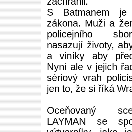
zachránil.
S Batmanem je 
zákona. Muži a že
policejního sb
nasazují životy, ab
a viníky aby předa
Nyní ale v jejich ř
sériový vrah polic
jen to, že si říká W
Oceňovaný sc
LAYMAN se spoj