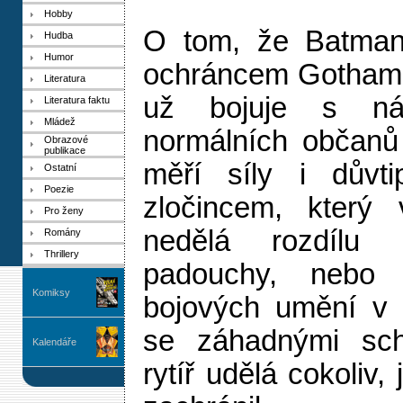
Hobby
O tom, že Batman
Hudba
Humor
ochráncem Gothamu
Literatura
už bojuje s ná
Literatura faktu
Mládež
normálních občanů 
Obrazové
publikace
měří síly i důvt
Ostatní
Poezie
zločincem, který 
Pro ženy
nedělá rozdílu
Romány
Thrillery
padouchy, nebo v
Komiksy
bojových umění v
se záhadnými sch
Kalendáře
rytíř udělá cokoliv