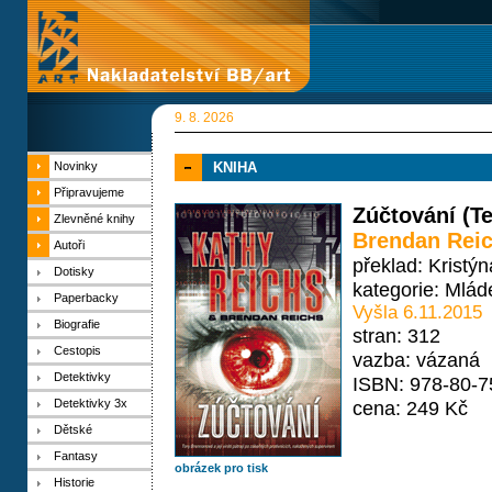
9. 8. 2026
Novinky
KNIHA
Připravujeme
Zúčtování (T
Zlevněné knihy
Brendan Rei
Autoři
překlad: Kristý
Dotisky
kategorie:
Mlád
Paperbacky
Vyšla 6.11.2015
Biografie
stran: 312
Cestopis
vazba: vázaná
Detektivky
ISBN: 978-80-7
Detektivky 3x
cena: 249 Kč
Dětské
Fantasy
obrázek pro tisk
Historie