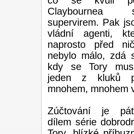
co se kvůli p
Claybournea 
supervirem. Pak jso
vládní agenti, kt
naprosto před ni
nebylo málo, zdá s
kdy se Tory musí
jeden z kluků 
mnohem, mnohem ví
Zúčtování je pá
dílem série dobrodr
Tory, blízké příbuz