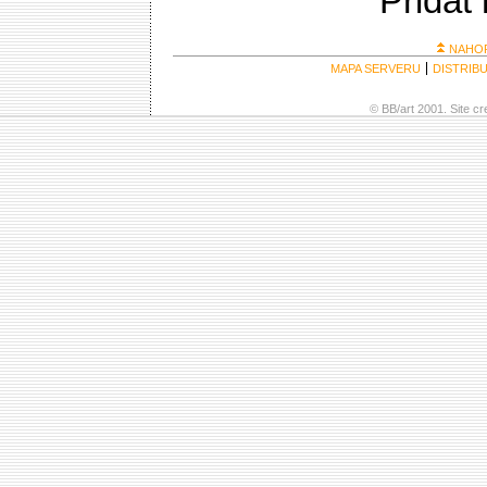
Přidat
NAHO
MAPA SERVERU
DISTRIB
© BB/art 2001. Site c