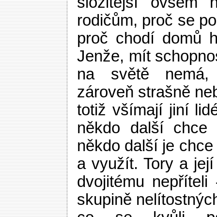
složitější ovšem n
rodičům, proč se po
proč chodí domů h
Jenže, mít schopnost
na světě nemá, 
zároveň strašně neb
totiž všímají jiní lid
někdo další chce 
někdo další je chce
a využít. Tory a její
dvojitému nepříteli
skupině nelítostnýc