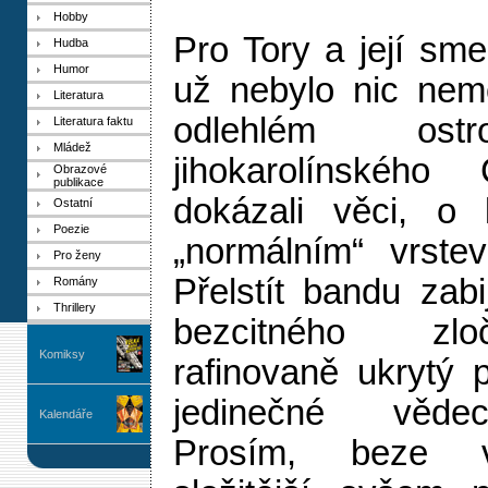
Hobby
Pro Tory a její sme
Hudba
Humor
už nebylo nic nemo
Literatura
odlehlém ost
Literatura faktu
Mládež
jihokarolínského 
Obrazové
publikace
dokázali věci, o 
Ostatní
Poezie
„normálním“ vrste
Pro ženy
Přelstít bandu zab
Romány
Thrillery
bezcitného zlo
Komiksy
rafinovaně ukrytý 
jedinečné vědec
Kalendáře
Prosím, beze 