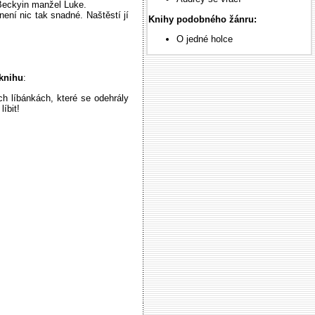
 Beckyin manžel Luke.
ení nic tak snadné. Naštěstí jí
Knihy podobného žánru:
O jedné holce
-knihu
:
h líbánkách, které se odehrály
íbit!