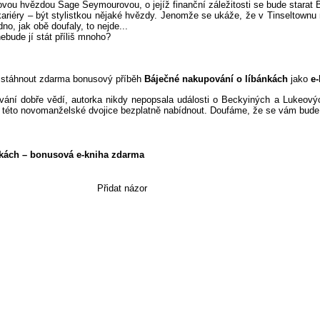
ovou hvězdou Sage Seymourovou, o jejíž finanční záležitosti se bude starat
riéry – být stylistkou nějaké hvězdy. Jenomže se ukáže, že v Tinseltownu n
o, jak obě doufaly, to nejde...
ebude jí stát příliš mnoho?
 stáhnout zdarma bonusový příběh
Báječné nakupování o líbánkách
jako
e
vání dobře vědí, autorka nikdy nepopsala události o Beckyiných a Lukeovýc
 této novomanželské dvojice bezplatně nabídnout. Doufáme, že se vám bude l
nkách – bonusová e-kniha zdarma
Přidat názor