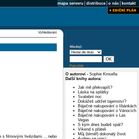
mapa serveru
distribuce
o nás
kontakt
Vyhledávání
Pokročilé
O autorovi -
Sophie Kinsella
Další knihy autora:
Jak mě překvapíš?
Láska na splátky
Svatební noc
Dokážeš udržet tajemství?
Báječné nakupování o líbánkách
Báječné nakupování o Vánocích
Báječné nakupování v Las
Vegas
S kým dnes budeš spát?
Víkend s přáteli
Můj (téměř) dokonalý život
e s filmovými hvězdami..., nebo
Audrey se vrací