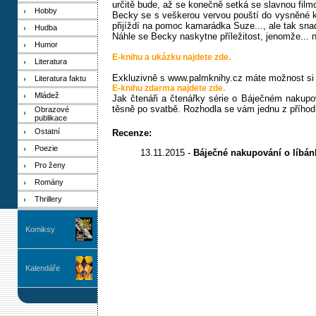
určitě bude, až se konečně setká se slavnou film
Hobby
Becky se s veškerou vervou pouští do vysněné ka
přijíždí na pomoc kamarádka Suze..., ale tak snadn
Hudba
Náhle se Becky naskytne příležitost, jenomže... n
Humor
E-knihu a ukázku najdete zde.
Literatura
Exkluzivně s www.palmknihy.cz máte možnost si
Literatura faktu
E-knihu zdarma najdete zde.
Mládež
Jak čtenáři a čtenářky série o Báječném nakupo
těsně po svatbě. Rozhodla se vám jednu z příhod
Obrazové
publikace
Ostatní
Recenze:
Poezie
13.11.2015 -
Báječné nakupování o líbá
Pro ženy
Romány
Thrillery
Komiksy
Kalendáře