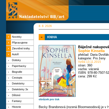
8. 8. 2026
Novinky
KNIHA
Připravujeme
Báječné nakupován
Zlevněné knihy
Sophie Kinsella
Autoři
překlad: Daria Dvořá
kategorie:
Pro ženy
Dotisky
Vyšla 13.11.2015
stran: 360
Paperbacky
vazba: vázaná
Biografie
ISBN: 978-80-7507-52
cena: 299 Kč
Cestopis
Detektivky
Detektivky 3x
Dětské
obrázek pro tisk
Fantasy
Becky Brandonová (rozená Bloomwoodová) je v Holl
Historie