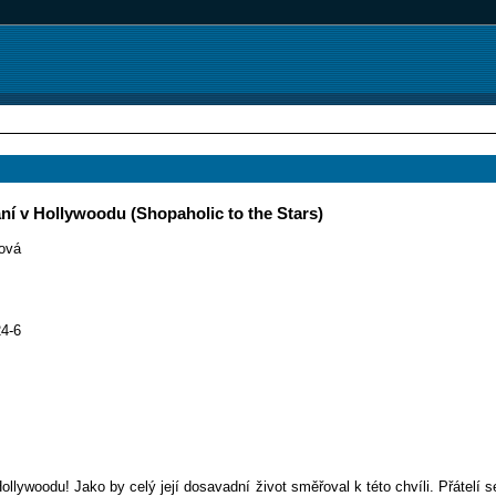
í v Hollywoodu (Shopaholic to the Stars)
ková
4-6
ywoodu! Jako by celý její dosavadní život směřoval k této chvíli. Přátelí s