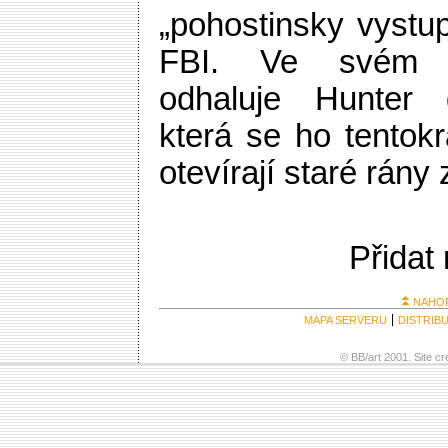
„pohostinsky vystup
FBI. Ve svém š
odhaluje Hunter d
která se ho tentokr
otevírají staré rány 
Přidat
NAHO
MAPA SERVERU
DISTRIB
© BB/art 2001. Site c