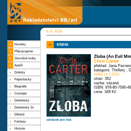
6. 8. 2026
Novinky
KNIHA
Připravujeme
Zloba (An Evil Mi
Zlevněné knihy
Chris Carter
Autoři
překlad: Jana Pacner
kategorie:
Thrillery
,
D
Dotisky
Vyšla 14.7.2021
stran: 352
Paperbacky
vazba: vázaná
Biografie
ISBN: 978-80-7595-49
cena: 349 Kč
Cestopis
Detektivky
Detektivky 3x
Dětské
obrázek pro tisk
Fantasy
Historie