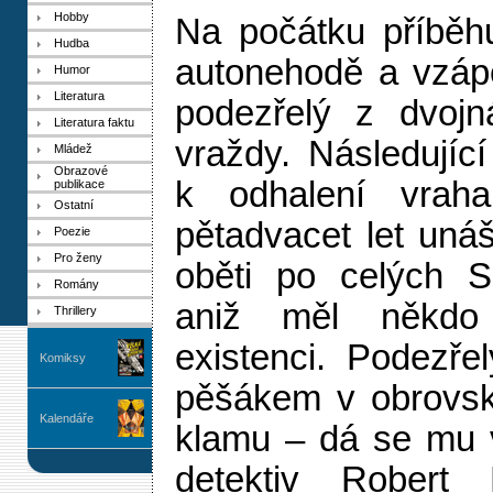
Hobby
Na počátku příběh
Hudba
autonehodě a vzápě
Humor
Literatura
podezřelý z dvojn
Literatura faktu
vraždy. Následujíc
Mládež
Obrazové
k odhalení vraha
publikace
Ostatní
pětadvacet let unáš
Poezie
Pro ženy
oběti po celých S
Romány
aniž měl někdo
Thrillery
existenci. Podezřel
Komiksy
pěšákem v obrovské
Kalendáře
klamu – dá se mu vě
detektiv Robert H