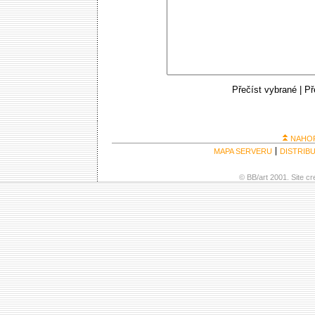
Přečíst vybrané
|
Př
NAHO
MAPA SERVERU
DISTRIB
© BB/art 2001. Site c