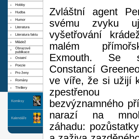
Hobby
Zvláštní agent Pe
Hudba
Humor
svému zvyku uj
Literatura
vyšetřování kráde
Literatura faktu
Mládež
malém přímoř
Obrazové
publikace
Exmouth. Se s
Ostatní
Poezie
Constancí Greene
Pro ženy
ve víře, že si užijí
Romány
Thrillery
zpestřenou
bezvýznamného pří
Komiksy
narazí na mnoh
Kalendáře
záhadu: pozůstatk
a zaživa zazděného