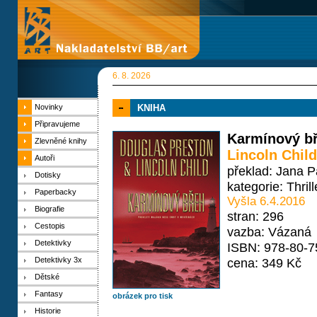
6. 8. 2026
Novinky
KNIHA
Připravujeme
Karmínový bř
Zlevněné knihy
Lincoln Child
Autoři
překlad: Jana 
Dotisky
kategorie:
Thrill
Paperbacky
Vyšla 6.4.2016
Biografie
stran: 296
Cestopis
vazba: Vázaná
Detektivky
ISBN: 978-80-7
Detektivky 3x
cena: 349 Kč
Dětské
Fantasy
obrázek pro tisk
Historie