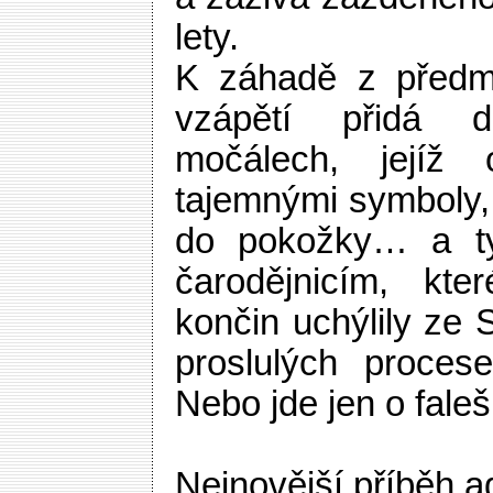
lety.
K záhadě z předmi
vzápětí přidá d
močálech, jejíž 
tajemnými symboly,
do pokožky… a ty
čarodějnicím, kt
končin uchýlily ze
proslulých proces
Nebo jde jen o fale
Nejnovější příběh 