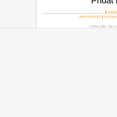
Přidat
NAHO
MAPA SERVERU
DISTRIB
© BB/art 2001. Site c