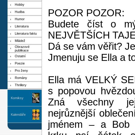
Hobby
POZOR POZOR:
Hudba
Humor
Budete číst o 
Literatura
NEJVĚTŠÍCH TAJ
Literatura faktu
Mládež
Dá se vám věřit? Jest
Obrazové
publikace
Jmenuju se Ella a to
Ostatní
Poezie
Pro ženy
Ella má VELKÝ SEN
Romány
Thrillery
s popovou hvězdou
Komiksy
Zná všechny jej
nejrůznější oblečen
Kalendáře
jménem – a Bob 