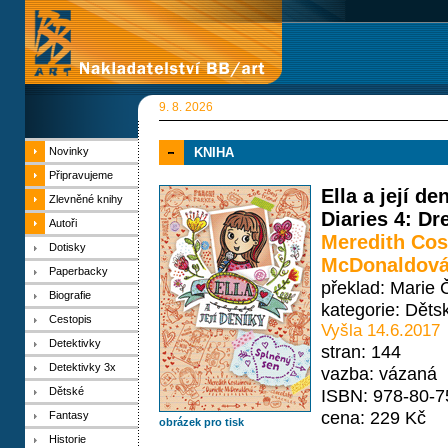
9. 8. 2026
Novinky
KNIHA
Připravujeme
Ella a její de
Zlevněné knihy
Diaries 4: D
Autoři
Meredith Cos
Dotisky
McDonaldov
Paperbacky
překlad: Marie
Biografie
kategorie:
Děts
Cestopis
Vyšla 14.6.2017
Detektivky
stran: 144
Detektivky 3x
vazba: vázaná
Dětské
ISBN: 978-80-7
cena: 229 Kč
Fantasy
obrázek pro tisk
Historie