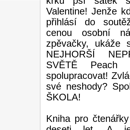
krku psí šátek 
Valentine! Jenže kd
přihlásí do soutě
cenou osobní náv
zpěvačky, ukáže s
NEJHORŠÍ NEP
SVĚTĚ Peach P
spolupracovat! Zvlá
své neshody? Spo
ŠKOLA!
Kniha pro čtenářk
deseti let. A j