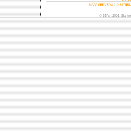
MAPA SERVERU
DISTRIB
© BB/art 2001. Site c