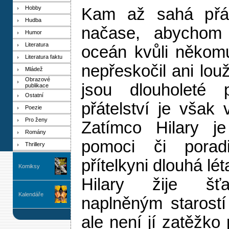
Hobby
Kam až sahá přát
Hudba
načase, abychom p
Humor
Literatura
oceán kvůli někom
Literatura faktu
nepřeskočil ani louž
Mládež
Obrazové
jsou dlouholeté př
publikace
Ostatní
přátelství je však
Poezie
Pro ženy
Zatímco Hilary je
Romány
pomoci či poradi
Thrillery
přítelkyni dlouhá lé
Komiksy
Hilary žije šťa
Kalendáře
naplněným starostí
ale není jí zatěžko