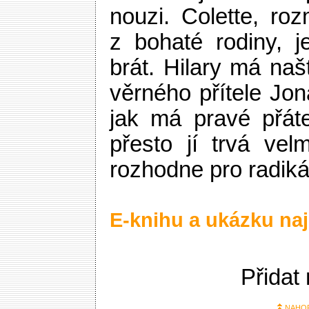
nouzi. Colette, ro
z bohaté rodiny, j
brát. Hilary má naš
věrného přítele Jon
jak má pravé přáte
přesto jí trvá vel
rozhodne pro radikál
E-knihu a ukázku naj
Přidat
NAHO