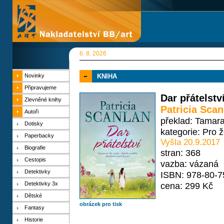
6. 8. 2026
Novinky
KNIHA
Připravujeme
Dar přátelstv
Zlevněné knihy
Patricia Scan
Autoři
překlad: Tamar
Dotisky
kategorie:
Pro 
Paperbacky
Vyšla 20.9.2017
Biografie
stran: 368
Cestopis
vazba: vázaná
Detektivky
ISBN: 978-80-7
Detektivky 3x
cena: 299 Kč
Dětské
obrázek pro tisk
Fantasy
Historie