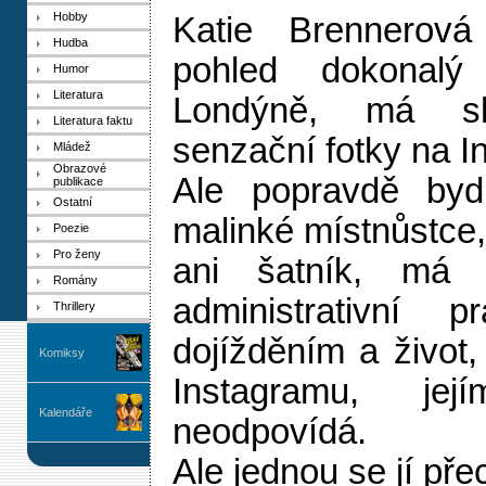
Hobby
Katie Brennerov
Hudba
pohled dokonalý
Humor
Literatura
Londýně, má sk
Literatura faktu
senzační fotky na I
Mládež
Obrazové
Ale popravdě byd
publikace
Ostatní
malinké místnůstce,
Poezie
Pro ženy
ani šatník, má 
Romány
administrativní 
Thrillery
dojížděním a život,
Komiksy
Instagramu, je
Kalendáře
neodpovídá.
Ale jednou se jí pře