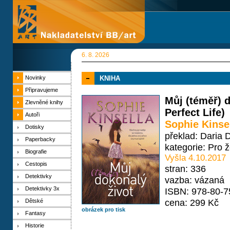
6. 8. 2026
Novinky
KNIHA
Připravujeme
Můj (téměř) 
Zlevněné knihy
Perfect Life)
Autoři
Sophie Kinse
Dotisky
překlad: Daria 
Paperbacky
kategorie:
Pro 
Biografie
Vyšla 4.10.2017
Cestopis
stran: 336
Detektivky
vazba: vázaná
Detektivky 3x
ISBN: 978-80-7
cena: 299 Kč
Dětské
obrázek pro tisk
Fantasy
Historie