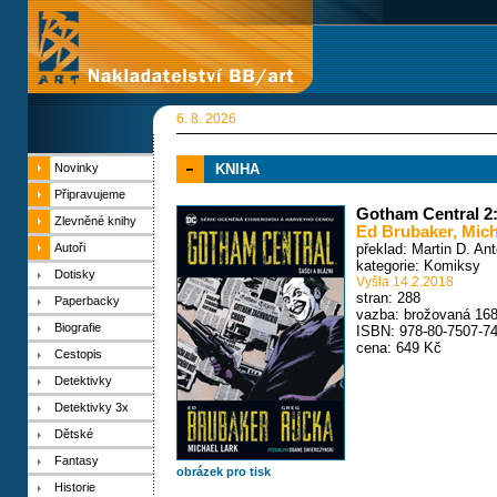
6. 8. 2026
Novinky
KNIHA
Připravujeme
Gotham Central 2:
Zlevněné knihy
Ed Brubaker
,
Mich
Autoři
překlad: Martin D. An
kategorie:
Komiksy
Dotisky
Vyšla 14.2.2018
stran: 288
Paperbacky
vazba: brožovaná 16
Biografie
ISBN: 978-80-7507-74
cena: 649 Kč
Cestopis
Detektivky
Detektivky 3x
Dětské
Fantasy
obrázek pro tisk
Historie