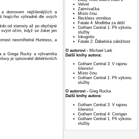
Velvet
Zatmívačka
u a domovem nejšílenějších a
Místo činu
i hrajícího výhradně dle svých
Reckless omnibus
Fatale 4: Modlitba za déšť
ikdo od starosty až po obyčejné
Gotham Central 1: Při výkonu
í svým očím, když se Joker jen
služby
Inkognito
ornost nesmiřitelné Huntress, a
Fatale 2: Ďábelská záležitost
O autorovi -
Michael Lark
a a Grega Rucky a výtvarníka
Další knihy autora:
luvy je spisovatel detektivních
Gotham Central 3: V rajonu
šílenství
Místo činu
Gotham Central 1: Při výkonu
služby
O autorovi -
Greg Rucka
Další knihy autora:
Gotham Central 3: V rajonu
šílenství
Gotham Central 4: Corrigan
Gotham Central 1: Při výkonu
služby