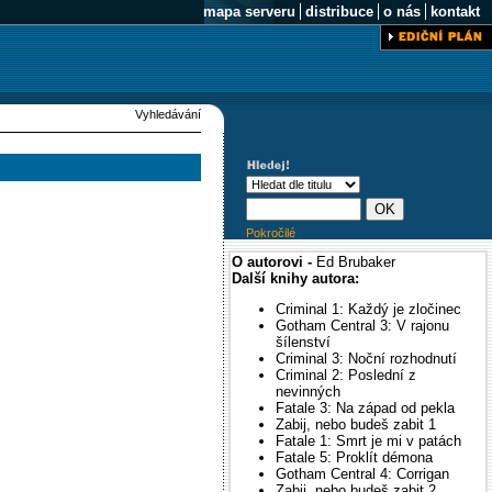
mapa serveru
distribuce
o nás
kontakt
Vyhledávání
Pokročilé
O autorovi -
Ed Brubaker
Další knihy autora:
Criminal 1: Každý je zločinec
Gotham Central 3: V rajonu
šílenství
Criminal 3: Noční rozhodnutí
Criminal 2: Poslední z
nevinných
Fatale 3: Na západ od pekla
Zabij, nebo budeš zabit 1
Fatale 1: Smrt je mi v patách
Fatale 5: Proklít démona
Gotham Central 4: Corrigan
Zabij, nebo budeš zabit 2