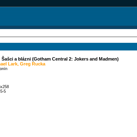
 Šašci a blázni (Gotham Central 2: Jokers and Madmen)
ael Lark
,
Greg Rucka
tonín
8x258
5-5