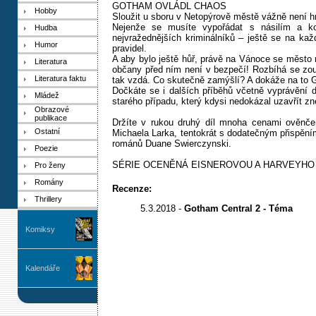
GOTHAM OVLÁDL CHAOS
Hobby
Sloužit u sboru v Netopýrově městě vážně není h
Nejenže se musíte vypořádat s násilím a ko
Hudba
nejvražednějších kriminálníků – ještě se na ka
Humor
pravidel.
A aby bylo ještě hůř, právě na Vánoce se město r
Literatura
občany před ním není v bezpečí! Rozbíhá se zou
Literatura faktu
tak vzdá. Co skutečně zamýšlí? A dokáže na to G
Dočkáte se i dalších příběhů včetně vyprávění dí
Mládež
starého případu, který kdysi nedokázal uzavřít z
Obrazové
publikace
Držíte v rukou druhý díl mnoha cenami ověnč
Ostatní
Michaela Larka, tentokrát s dodatečným přispění
románů Duane Swierczynski.
Poezie
SÉRIE OCENĚNÁ EISNEROVOU A HARVEYHO
Pro ženy
Romány
Recenze:
Thrillery
5.3.2018 -
Gotham Central 2 - Téma
Komiksy
Kalendáře