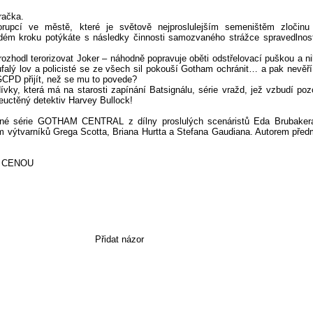
račka.
rupcí ve městě, které je světově nejproslulejším semeništěm zločin
ždém kroku potýkáte s následky činnosti samozvaného strážce spravedlnost
ozhodl terorizovat Joker – náhodně popravuje oběti odstřelovací puškou a n
falý lov a policisté se ze všech sil pokouší Gotham ochránit… a pak nevěř
CPD přijít, než se mu to povede?
vky, která má na starosti zapínání Batsignálu, série vražd, jež vzbudí poz
neuctěný detektiv Harvey Bullock!
ené série GOTHAM CENTRAL z dílny proslulých scenáristů Eda Brubaker
m výtvarníků Grega Scotta, Briana Hurtta a Stefana Gaudiana. Autorem předm
 CENOU
Přidat názor